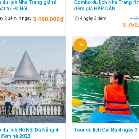
du lịch Nha Trang giá rẻ
Combo du lịch Nha Trang 4 
hát từ Hà Nội
đêm giá HẤP DẪN
3.490.000
₫
4.65
y 2 đêm, 4 ngày
4 ngày 3 đêm
3.750
-9%
ịa điểm và thời điểm du lịch. Và dưới đây là 7 loại hình combo du
ọn nhất bởi tại Việt Nam có vô số các điểm du lịch nổi tiếng trả
yển phù hợp, nếu là địa điểm gần sẽ di chuyển bằng xe ô tô hoặ
bay.
chọn combo trong nước thay vì đi theo tour bởi vì có thể giao tiế
n du lịch như khi du lịch nước ngoài.
du lịch Hà Nội Đà Nẵng 4
Tour du lịch Cát Bà 4 ngày 
 đêm hè 2023