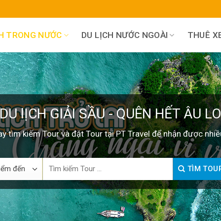
CH TRONG NƯỚC
DU LỊCH NƯỚC NGOÀI
THUÊ XE
DU lỊCH GIẢI SẦU - QUÊN HẾT ÂU L
y tìm kiếm Tour và đặt Tour tại PT Travel để nhận được nhiề
Search
TÌM TOU
for: