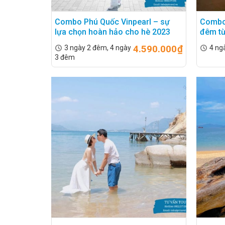
Combo Phú Quốc Vinpearl – sự
Combo 
lựa chọn hoàn hảo cho hè 2023
đêm từ
4.590.000
₫
3 ngày 2 đêm, 4 ngày
4 ng
3 đêm