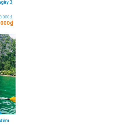
ngày 3
0.000
₫
.000
₫
 lịch phổ biến nhất hiện nay.
i dài từ miền Bắc cho đến miền Nam. Tùy thuộc vào
c limousine còn nếu địa điểm xa có chuyến bay mỗi
p trực tiếp với người địa phương, biết rõ về những
3 đêm