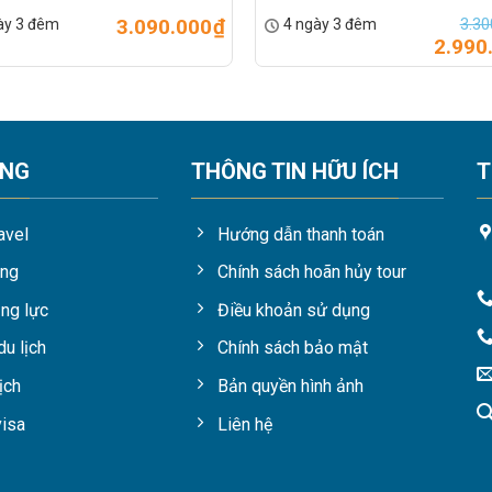
3.090.000
₫
3.30
ày 3 đêm
4 ngày 3 đêm
2.990
ỘNG
THÔNG TIN HỮU ÍCH
T
avel
Hướng dẫn thanh toán
ụng
Chính sách hoãn hủy tour
ng lực
Điều khoản sử dụng
du lịch
Chính sách bảo mật
ịch
Bản quyền hình ảnh
visa
Liên hệ
NAM