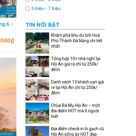
5 triệu - 7 triệu
ng 6 –
TIN NỔI BẬT
ẽ thấy được khoản chênh lệch không nhỏ. Vậy nên
Khám phá khu du lịch Hoà
.000
₫
Phú Thành Đà Nẵng chi tiết
ombo phù hợp với túi tiền và nhu cầu của bản thân
nhất
bỏ hoang khiến bạn mất tiền mà lại phải tìm kiếm
Tổng hợp 10+ nhà nghỉ tại
Hội An giá rẻ chỉ từ 250k/
thông tin đã cung cấp.
đêm
 thể kết bạn để không bị cô đơn. Đặc biệt, nếu bạn
Danh sách 13 khách sạn giá
rẻ tại Hội An chỉ từ 250k/
hăm quan, ăn uống mà không phải tự tìm kiếm trên
đêm
ểm nào bạn thích, ăn ở nhà hàng bạn mong muốn mà
Chùa Bà Mụ Hội An – một
địa điểm HOT mà ít người
biết
ombo bạn có thể được hưởng nhiều hơn các ưu đãi
Địa điểm check in lò gạch cũ
Hội An sống ảo HOT đẹp