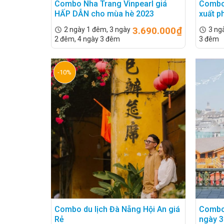
Combo Nha Trang Vinpearl giá
Combo 
HẤP DẪN cho mùa hè 2023
xuất p
3.690.000
₫
2 ngày 1 đêm, 3 ngày
3 ngà
2 đêm, 4 ngày 3 đêm
3 đêm
-10%
Các loại hình combo du lịch
Có nhiều loại hình combo khác nhau tùy thuộc vào đ
1. Du lịch trong nước
Combo du lịch trong nước được nhiều người lựa ch
địa điểm mà bạn đến thì sẽ có phương tiện di chu
ngày chắc chắn bạn sẽ được di chuyển bằng máy 
Ngoài ra, một điều nữa mà nhiều người lựa thường 
địa điểm đến nổi tiếng mà không cần hướng dẫn viê
Combo du lịch Đà Nẵng Hội An giá
Combo 
Rẻ
ngày 3