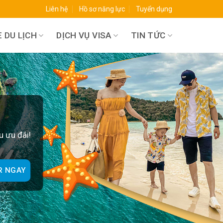
Liên hệ
Hồ sơ năng lực
Tuyển dụng
 DU LỊCH
DỊCH VỤ VISA
TIN TỨC
O
u ưu đãi!
R NGAY