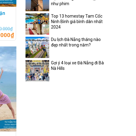
như phim
tận
Top 13 homestay Tam Cốc
Ninh Bình giá bình dân nhất
2024
0.000
₫
.000
₫
Du lịch Đà Nẵng tháng nào
đẹp nhất trong năm?
Gợi ý 4 loại xe Đà Nẵng đi Bà
Nà Hills