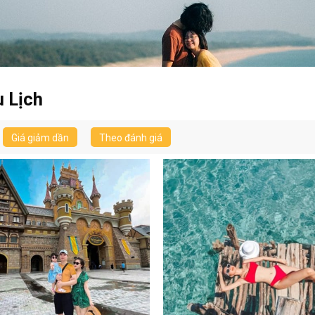
 Lịch
Giá giảm dần
Theo đánh giá
vấn chương trình tour chỉ sau 15 phút hoặc gọi Hotline 0826 15 1
TƯ VẤN CHO TÔI
0826 15 15 15