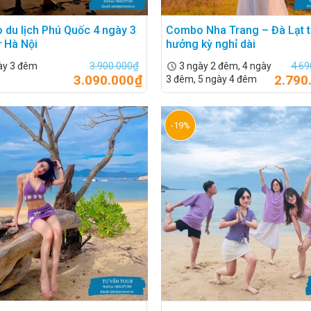
du lịch Phú Quốc 4 ngày 3
Combo Nha Trang – Đà Lạt 
 Hà Nội
hưởng kỳ nghỉ dài
3.900.000
₫
4.69
ày 3 đêm
3 ngày 2 đêm, 4 ngày
3.090.000
₫
2.790
3 đêm, 5 ngày 4 đêm
-19%