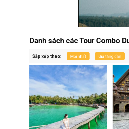
Danh sách các Tour Combo Du
Sắp xếp theo:
Mới nhất
Giá tăng dần
Tư 