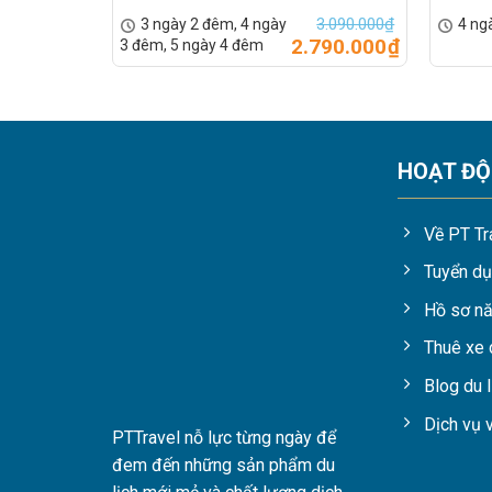
3.090.000
₫
3 ngày 2 đêm, 4 ngày
4 ng
2.790.000
₫
3 đêm, 5 ngày 4 đêm
HOẠT Đ
Về PT Tr
PTTravel nỗ lực từng ngày để
Tuyển d
đem đến những sản phẩm du
Hồ sơ nă
lịch mới mẻ và chất lượng dịch
Thuê xe 
vụ hoàn hảo tới khách hàng.
Blog du l
Dịch vụ 
CÔNG TY TNHH DỊCH VỤ AM VIỆT 