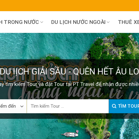
CH TRONG NƯỚC
DU LỊCH NƯỚC NGOÀI
THUÊ XE
DU lỊCH GIẢI SẦU - QUÊN HẾT ÂU L
y tìm kiếm Tour và đặt Tour tại PT Travel để nhận được nhiề
Search
TÌM TOU
for: