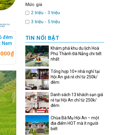
Mức giá
2 triệu - 3 triệu
3 triệu - 5 triệu
 6 đêm
TIN NỔI BẬT
ệt Nam
Khám phá khu du lịch Hoà
.000
₫
Phú Thành Đà Nẵng chi tiết
nhất
Tổng hợp 10+ nhà nghỉ tại
Hội An giá rẻ chỉ từ 250k/
đêm
Danh sách 13 khách sạn giá
rẻ tại Hội An chỉ từ 250k/
đêm
Chùa Bà Mụ Hội An – một
địa điểm HOT mà ít người
biết