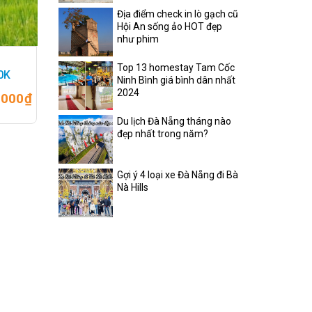
Địa điểm check in lò gạch cũ
Hội An sống ảo HOT đẹp
như phim
–
Top 13 homestay Tam Cốc
0K
Ninh Bình giá bình dân nhất
2024
.000
₫
Du lịch Đà Nẵng tháng nào
đẹp nhất trong năm?
Gợi ý 4 loại xe Đà Nẵng đi Bà
Nà Hills