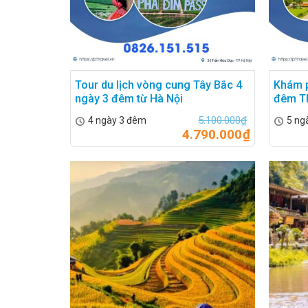
Tour du lịch vòng cung Tây Bắc 4
Khám p
ngày 3 đêm từ Hà Nội
đêm TR
5.100.000
₫
4 ngày 3 đêm
5 ng
4.790.000
₫