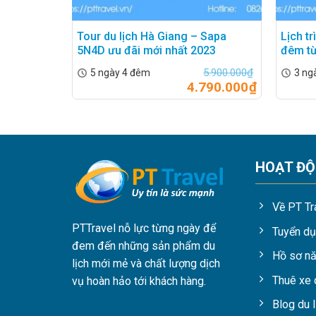
Tour du lịch Hà Giang – Sapa
Lịch t
5N4D ưu đãi mới nhất 2023
đêm từ
5.900.000
₫
5 ngày 4 đêm
3 ng
4.790.000
₫
HOẠT Đ
Về PT Tr
PTTravel nỗ lực từng ngày để
Tuyển d
đem đến những sản phẩm du
Hồ sơ nă
lịch mới mẻ và chất lượng dịch
Thuê xe 
vụ hoàn hảo tới khách hàng.
Blog du l