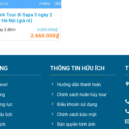
rình Tour đi Sapa 3 ngày 2
 Hà Nội (giá rẻ)
3.260.000
₫
ày 2 đêm
2.660.000
₫
ỘNG
THÔNG TIN HỮU ÍCH
T
avel
Hướng dẫn thanh toán
ụng
Chính sách hoãn hủy tour
ng lực
Điều khoản sử dụng
du lịch
Chính sách bảo mật
ịch
Bản quyền hình ảnh