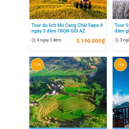
Tour du lịch Mù Cang Chải Sapa 4
Tour S
ngày 3 đêm TRỌN GÓI AZ
đêm g
3.190.000
₫
4 ngày 3 đêm
3 ng
-19%
-18%