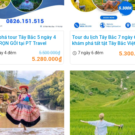
há tour Tây Bắc 5 ngày 4
Tour du lịch Tây Bắc 7 ngày
ỌN GÓI tại PT Travel
khám phá tất tật Tây Bắc Vi
5.500.000
₫
5.300
ày 4 đêm
7 ngày 6 đêm
5.280.000
₫