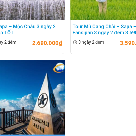
apa – Mộc Châu 3 ngày 2
Tour Mù Cang Chải – Sapa 
iá TỐT
Fansipan 3 ngày 2 đêm 3.59
2.690.000
₫
3.590
ày 2 đêm
3 ngày 2 đêm