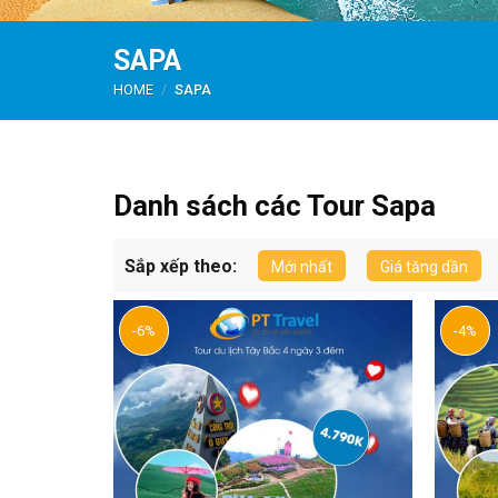
SAPA
HOME
/
SAPA
Danh sách các Tour Sapa
Sắp xếp theo:
Mới nhất
Giá tăng dần
-6%
-4%