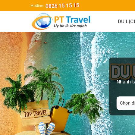
Skip
0826 15 15 15
Hotline:
to
content
DU LỊ
Nhanh ta