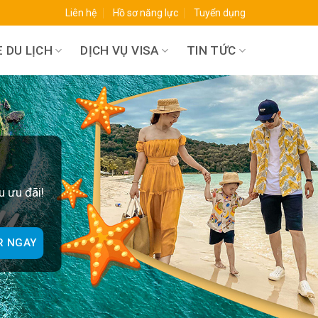
Liên hệ
Hồ sơ năng lực
Tuyển dụng
 DU LỊCH
DỊCH VỤ VISA
TIN TỨC
O
u ưu đãi!
R NGAY