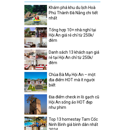
Khám phá khu du lịch Hoà
Phú Thành Đà Nẵng chi tiết
nhất
nh phố mù sương, thành phố ngàn thông, thành phố
Tổng hợp 10+ nhà nghỉ tại
 thật cảnh sắc thiên nhiên của Đà Lạt luôn khiến
Hội An giá rẻ chỉ từ 250k/
đêm
anh khu vực Đà Lạt cũng có rất nhiều núi và thác
Danh sách 13 khách sạn giá
rẻ tại Hội An chỉ từ 250k/
đêm
Chùa Bà Mụ Hội An – một
địa điểm HOT mà ít người
biết
Địa điểm check in lò gạch cũ
Hội An sống ảo HOT đẹp
như phim
Top 13 homestay Tam Cốc
Ninh Bình giá bình dân nhất
2024