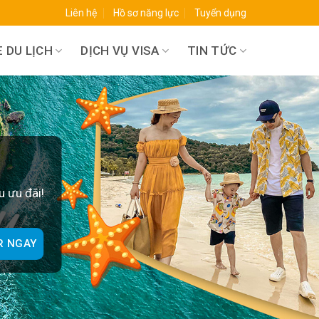
Liên hệ
Hồ sơ năng lực
Tuyển dụng
 DU LỊCH
DỊCH VỤ VISA
TIN TỨC
O
u ưu đãi!
R NGAY