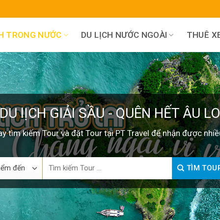
CH TRONG NƯỚC
DU LỊCH NƯỚC NGOÀI
THUÊ XE
DU lỊCH GIẢI SẦU - QUÊN HẾT ÂU L
y tìm kiếm Tour và đặt Tour tại PT Travel để nhận được nhiề
Search
TÌM TOU
for: