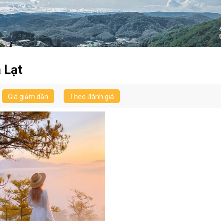
 Lạt
Giá giảm dần
Theo đánh giá
vấn chương trình tour chỉ sau 15 phút hoặc gọi Hotline 0826 15 1
TƯ VẤN CHO TÔI
0826 15 15 15