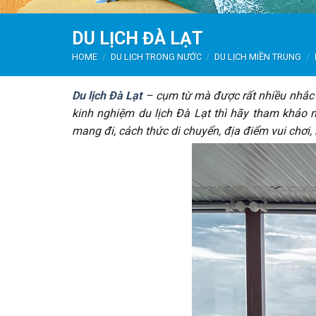
DU LỊCH ĐÀ LẠT
HOME
/
DU LỊCH TRONG NƯỚC
/
DU LỊCH MIỀN TRUNG
/
Du lịch Đà Lạt
– cụm từ mà được rất nhiều nhắc 
kinh nghiệm du lịch Đà Lạt thì hãy tham khảo n
mang đi, cách thức di chuyển, địa điểm vui chơi