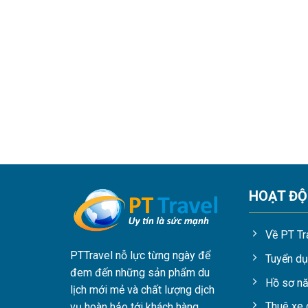
HOẠT Đ
Về PT Tr
2. Du lịch Đà Lạt nên đi vào t
PTTravel nỗ lực từng ngày để
Tuyển d
đem đến những sản phẩm du
Hồ sơ nă
Thời tiết Đà Lạt chia làm 2 mùa là mùa mưa và m
lịch mới mẻ và chất lượng dịch
mưa, hầu như Đà Lạt ngày nào cũng đón những cơn
Thuê xe 
vụ hoàn hảo tới khách hàng.