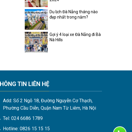
Du lịch Đà Nẵng tháng nào
đẹp nhất trong năm?
Gợi ý 4 loại xe Đà Nẵng đi Bà
Nà Hills
HÔNG TIN LIÊN HỆ
Add: Số 2 Ngõ 18, Đường Nguyễn Cơ Thạch,
Phường Cầu Diễn, Quận Nam Từ Liêm, Hà Nội
Tel: 024 6686 1789
hô từ giữa tháng 11 đến tháng 6 năm sau. Vào mùa
Hotline: 0826 15 15 15
 con người bị trì trệ. Còn mùa khô chính là thời