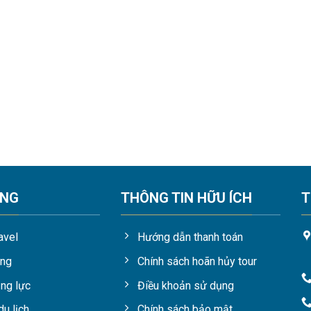
ỘNG
THÔNG TIN HỮU ÍCH
T
avel
Hướng dẫn thanh toán
hời gian nào
ụng
Chính sách hoãn hủy tour
ng lực
Điều khoản sử dụng
ùa khô. Mùa mưa kéo dài từ tháng 7 đến giữa tháng 11 và mùa k
 mưa lớn nhỏ kéo dài, khiến cho mặt đất ẩm ướt và hoạt động của
du lịch
Chính sách bảo mật