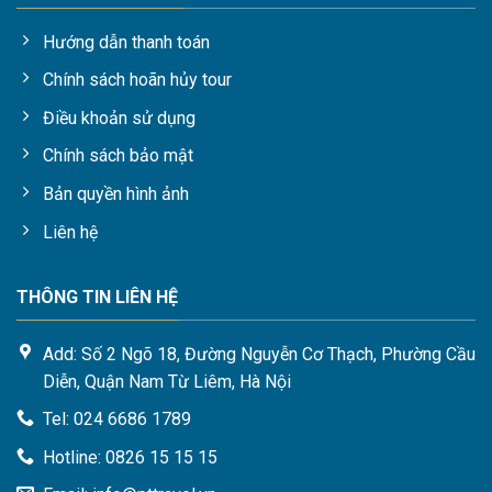
Hướng dẫn thanh toán
Chính sách hoãn hủy tour
Điều khoản sử dụng
Chính sách bảo mật
Bản quyền hình ảnh
Liên hệ
THÔNG TIN LIÊN HỆ
2. Du lịch Đà Lạt nên đi vào thời gian nào
Add: Số 2 Ngõ 18, Đường Nguyễn Cơ Thạch, Phường Cầu
Thời tiết Đà Lạt chia làm 2 mùa là mùa mưa và mùa khô. Mùa
Diễn, Quận Nam Từ Liêm, Hà Nội
mưa kéo dài từ tháng 7 đến giữa tháng 11 và mùa khô từ
Tel: 024 6686 1789
giữa tháng 11 đến tháng 6 năm sau. Vào mùa mưa, hầu như
Hotline: 0826 15 15 15
Đà Lạt ngày nào cũng đón những cơn mưa lớn nhỏ kéo dài,
khiến cho mặt đất ẩm ướt và hoạt động của con người bị trì