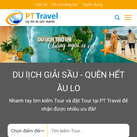
Skip
Liên hệ
Hồ sơ năng lực
Tuyển dụng
to
content
DU lỊCH GIẢI SẦU - QUÊN HẾT
ÂU LO
Nhanh tay tìm kiếm Tour và đặt Tour tại PT Travel để
nhận được nhiều ưu đãi!
Search
for: