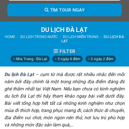
TÌM TOUR NGAY
DU LỊCH ĐÀ LẠT
HOME
/
DU LỊCH TRONG NƯỚC
/
DU LỊCH MIỀN TRUNG
/
DU LỊCH ĐÀ
LẠT
FILTER
Nha Trang - Đà Lạt
5 ngày 4 đêm
3 ngày 2 đêm
Du lịch Đà Lạt
– cụm từ mà được rất nhiều nhắc đến mỗi
năm bởi đây chính là một trong những địa điểm đáng để
ghé thăm nhất tại Việt Nam. Nếu bạn chưa có kinh nghiệm
du lịch Đà Lạt thì hãy tham khảo ngay bài viết dưới đây.
Bài viết tổng hợp hết tất cả những kinh nghiệm như chọn
mùa đi thích hợp, trang phục mang đi, cách thức di chuyển,
địa điểm vui chơi, món ngon nên thử, nơi lưu trú phù hợp
và những món đặc sản làm quà,…