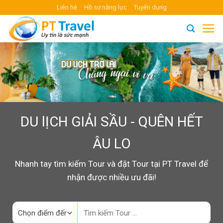
Skip
Liên hệ
Hồ sơ năng lực
Tuyển dụng
to
content
DU lỊCH GIẢI SẦU - QUÊN HẾT
ÂU LO
Nhanh tay tìm kiếm Tour và đặt Tour tại PT Travel để
nhận được nhiều ưu đãi!
Search
for: