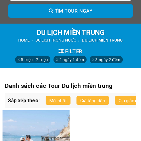
TÌM TOUR NGAY
DU LỊCH MIỀN TRUNG
HOME
/
DU LỊCH TRONG NƯỚC
/
DU LỊCH MIỀN TRUNG
FILTER
5 triệu - 7 triệu
2 ngày 1 đêm
3 ngày 2 đêm
Danh sách các Tour Du lịch miền trung
Sắp xếp theo:
Mới nhất
Giá tăng dần
Giá giảm d