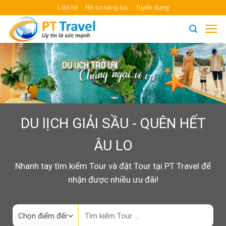
Skip
Liên hệ
Hồ sơ năng lực
Tuyển dụng
to
content
DU lỊCH GIẢI SẦU - QUÊN HẾT
ÂU LO
Nhanh tay tìm kiếm Tour và đặt Tour tại PT Travel để
nhận được nhiều ưu đãi!
Search
for: