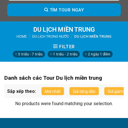
TÌM TOUR NGAY
DU LỊCH MIỀN TRUNG
HOME
/
DU LỊCH TRONG NƯỚC
/
DU LỊCH MIỀN TRUNG
FILTER
5 triệu - 7 triệu
1 triệu - 2 triệu
2 ngày 1 đêm
Danh sách các Tour Du lịch miền trung
Sắp xếp theo:
Mới nhất
Giá tăng dần
Giá giảm d
No products were found matching your selection.