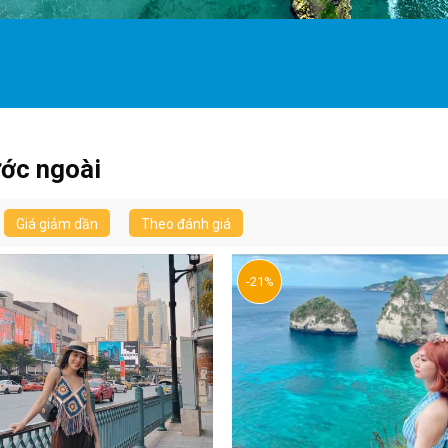
ước ngoài
Giá giảm dần
Theo đánh giá
-21%