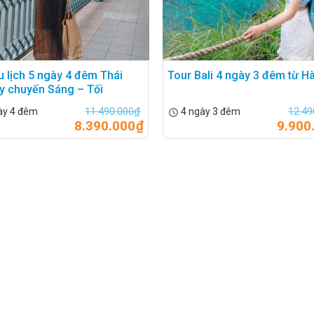
u lịch 5 ngày 4 đêm Thái
Tour Bali 4 ngày 3 đêm từ H
y chuyến Sáng – Tối
11.490.000
₫
12.49
ày 4 đêm
4 ngày 3 đêm
8.390.000
₫
9.900