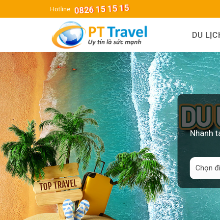
Skip
0826 15 15 15
Hotline:
to
content
DU LỊ
Nhanh ta