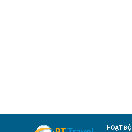
HOẠT Đ