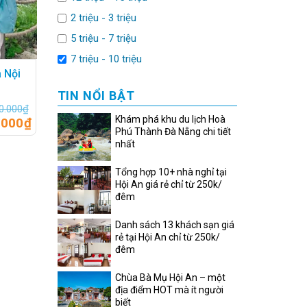
2 triệu - 3 triệu
5 triệu - 7 triệu
7 triệu - 10 triệu
à Nội
TIN NỔI BẬT
0.000
₫
Khám phá khu du lịch Hoà
.000
₫
Phú Thành Đà Nẵng chi tiết
nhất
Tổng hợp 10+ nhà nghỉ tại
Hội An giá rẻ chỉ từ 250k/
đêm
Danh sách 13 khách sạn giá
rẻ tại Hội An chỉ từ 250k/
đêm
Chùa Bà Mụ Hội An – một
địa điểm HOT mà ít người
biết