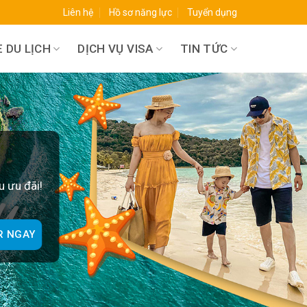
Liên hệ
Hồ sơ năng lực
Tuyển dụng
 DU LỊCH
DỊCH VỤ VISA
TIN TỨC
O
u ưu đãi!
R NGAY