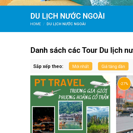
DU LỊCH NƯỚC NGOÀI
HOME
/
DU LỊCH NƯỚC NGOÀI
Danh sách các Tour Du lịch n
Sắp xếp theo:
Mới nhất
Giá tăng dần
-27%