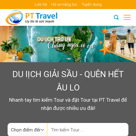
Skip
Liên hệ
Hồ sơ năng lực
Tuyển dụng
to
content
DU lỊCH GIẢI SẦU - QUÊN HẾT
ÂU LO
Nhanh tay tìm kiếm Tour và đặt Tour tại PT Travel để
nhận được nhiều ưu đãi!
Search
for: