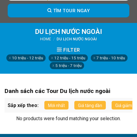
TÌM TOUR NGAY
DU LỊCH NƯỚC NGOÀI
HOME
/
DU LỊCH NƯỚC NGOÀI
FILTER
10 triệu - 12 triệu
12 triệu - 15 triệu
7 triệu - 10 triệu
5 triệu - 7 triệu
Danh sách các Tour Du lịch nước ngoài
Sắp xếp theo:
Mới nhất
Giá tăng dần
Giá giảm d
No products were found matching your selection.