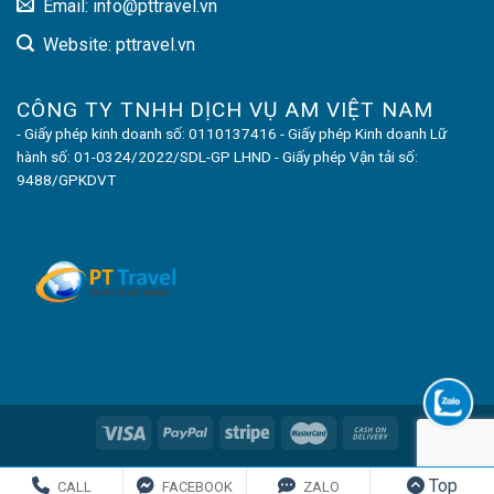
Email: info@pttravel.vn
Website: pttravel.vn
CÔNG TY TNHH DỊCH VỤ AM VIỆT NAM
- Giấy phép kinh doanh số: 0110137416 - Giấy phép Kinh doanh Lữ
hành số: 01-0324/2022/SDL-GP LHND - Giấy phép Vận tải số:
9488/GPKDVT
Top
Copyright 2020 ©
PT Travel Company
CALL
FACEBOOK
ZALO