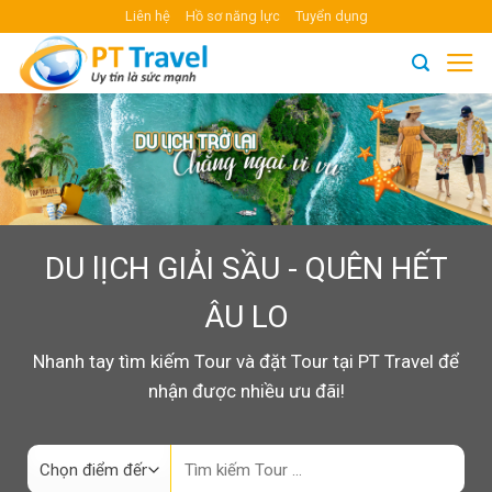
Skip
Liên hệ
Hồ sơ năng lực
Tuyển dụng
to
content
DU lỊCH GIẢI SẦU - QUÊN HẾT
ÂU LO
Nhanh tay tìm kiếm Tour và đặt Tour tại PT Travel để
nhận được nhiều ưu đãi!
Search
for: