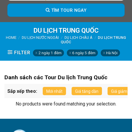
TÌM TOUR NGAY
DU LỊCH TRUNG QUỐC
HOME
/
DU LỊCH NƯỚC NGOÀI
/
DU LỊCH CHÂU Á
/
DU LỊCH TRUNG
QUỐC
FILTER
2 ngày 1 đêm
6 ngày 5 đêm
Hà Nội
Danh sách các Tour Du lịch Trung Quốc
Sắp xếp theo:
Mới nhất
Giá tăng dần
Giá giảm d
No products were found matching your selection.