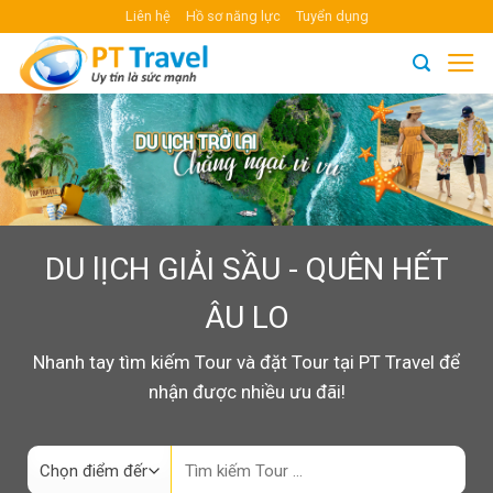
Skip
Liên hệ
Hồ sơ năng lực
Tuyển dụng
to
content
DU lỊCH GIẢI SẦU - QUÊN HẾT
ÂU LO
Nhanh tay tìm kiếm Tour và đặt Tour tại PT Travel để
nhận được nhiều ưu đãi!
Search
for: