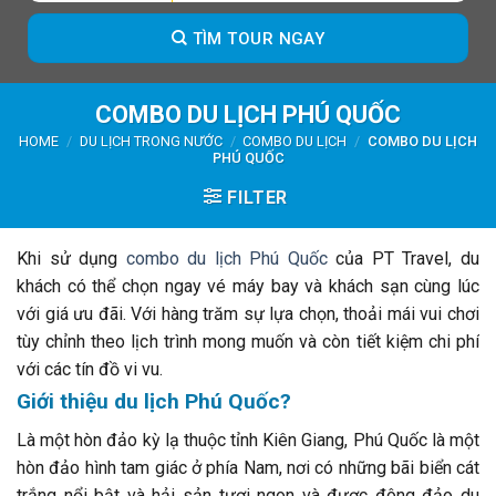
TÌM TOUR NGAY
COMBO DU LỊCH PHÚ QUỐC
HOME
/
DU LỊCH TRONG NƯỚC
/
COMBO DU LỊCH
/
COMBO DU LỊCH
PHÚ QUỐC
FILTER
Khi sử dụng
combo du lịch Phú Quốc
của PT Travel, du
khách có thể chọn ngay vé máy bay và khách sạn cùng lúc
với giá ưu đãi. Với hàng trăm sự lựa chọn, thoải mái vui chơi
tùy chỉnh theo lịch trình mong muốn và còn tiết kiệm chi phí
với các tín đồ vi vu.
Giới thiệu du lịch Phú Quốc?
Là một hòn đảo kỳ lạ thuộc tỉnh Kiên Giang, Phú Quốc là một
hòn đảo hình tam giác ở phía Nam, nơi có những bãi biển cát
trắng nổi bật và hải sản tươi ngon và được đông đảo du