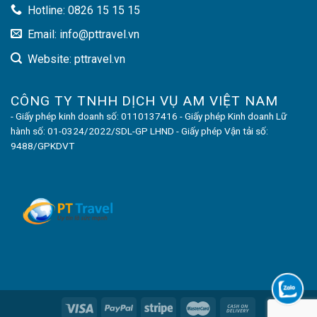
Vinpearl Safari Phú Quốc dành cho 01 người ►Trẻ em
Hotline: 0826 15 15 15
cao dưới 100 cm được miễn phí
Email: info@pttravel.vn
Điều kiện áp dụng:
Website: pttravel.vn
Giá combo áp dụng tối thiểu 2 khách
Không áp dụng nếu du khách hoàn, hủy, thay đổi
CÔNG TY TNHH DỊCH VỤ AM VIỆT NAM
Giá combo du lịch Phú Quốc sẽ tính cho tối thiểu 2 khách/
- Giấy phép kinh doanh số: 0110137416 - Giấy phép Kinh doanh Lữ
hành số: 01-0324/2022/SDL-GP LHND - Giấy phép Vận tải số:
phòng. Nếu trường hợp du khách đi 1 mình thì sẽ tính phụ
9488/GPKDVT
phí phòng đơn
Giá combo khởi hành từ tỉnh thành khác ngoài Hà Nội và
Hồ Chí Minh vui lòng liên hệ để được báo giá cụ thể