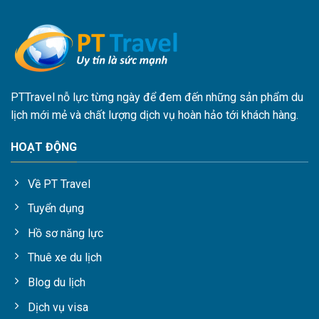
PTTravel nỗ lực từng ngày để đem đến những sản phẩm du
lịch mới mẻ và chất lượng dịch vụ hoàn hảo tới khách hàng.
HOẠT ĐỘNG
Về PT Travel
Tuyển dụng
Gợi ý combo du lịch Phú Quốc phổ biến
Hồ sơ năng lực
PT Travel có nhiều chương trình du lịch Phú Quốc với giá ưu
đãi, nhiều voucher, deal giá rẻ vé máy bay combo du lịch Phú
Thuê xe du lịch
Quốc và khách sạn sẽ giúp du khách tiết kiệm được chi phí
Blog du lịch
đáng kể mà vẫn được trải nghiệm khu vui chơi giải trí không
ngủ, quần thể nghỉ dưỡng, hệ sinh thái đa năng ở Phú Quốc.
Dịch vụ visa