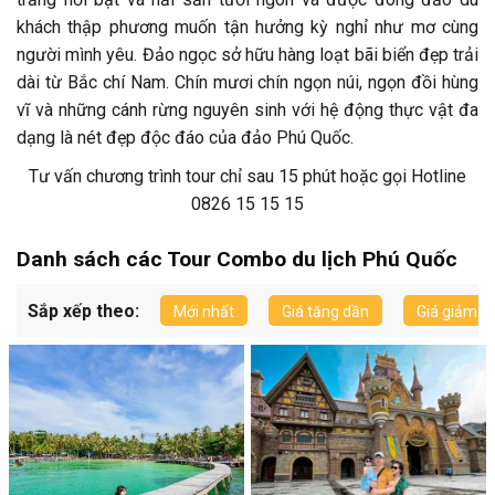
khách thập phương muốn tận hưởng kỳ nghỉ như mơ cùng
người mình yêu. Đảo ngọc sở hữu hàng loạt bãi biển đẹp trải
dài từ Bắc chí Nam. Chín mươi chín ngọn núi, ngọn đồi hùng
vĩ và những cánh rừng nguyên sinh với hệ động thực vật đa
dạng là nét đẹp độc đáo của đảo Phú Quốc.
Tư vấn chương trình tour chỉ sau 15 phút hoặc gọi Hotline
0826 15 15 15
TƯ VẤN CHO TÔI
Danh sách các Tour Combo du lịch Phú Quốc
Sắp xếp theo:
Mới nhất
Giá tăng dần
Giá giảm d
0826 15 15 15