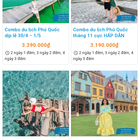
Combo du lịch Phú Quốc
Combo du lịch Phú Quốc
dịp lễ 30/4 – 1/5
tháng 11 cực HẤP DẪN
3.390.000
₫
3.190.000
₫
2 ngày 1 đêm, 3 ngày 2 đêm, 4
2 ngày 1 đêm, 3 ngày 2 đêm, 4
ngày 3 đêm
ngày 3 đêm
Combo du lịch Phú Quốc có những dịch vụ gì?
Đảo Phú Quốc được xem như thiên đường nghỉ dưỡng đầy
thú vị và cuốn hút, khiến ai ai cũng mong muốn có mình sẽ có
một hành trình trọn vẹn, thỏa thích được trải nghiệm các dịch
vụ đẳng cấp. Khám phá dịch vụ của combo du lịch Phú Quốc
sẽ là “chìa khóa” dành cho bạn.
Dịch vụ được khám phá các đảo nhỏ phía Nam
Trải nghiệm cáp treo và các dịch vụ vui chơi ở hòn Thơm