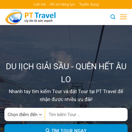
Skip
Liên hệ
Hồ sơ năng lực
Tuyển dụng
to
content
DU lỊCH GIẢI SẦU - QUÊN HẾT ÂU
LO
Nhanh tay tìm kiếm Tour và đặt Tour tại PT Travel để
nhận được nhiều ưu đãi!
Search
for:
TÌM TOUR NGAY