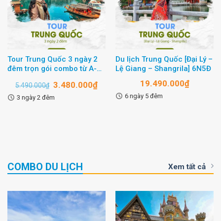
Tour Trung Quốc 3 ngày 2
Du lịch Trung Quốc [Đại Lý –
đêm trọn gói combo từ A-Z |
Lệ Giang – Shangrila] 6N5Đ
PT Travel
19.490.000
₫
3.480.000
₫
5.490.000
₫
6 ngày 5 đêm
3 ngày 2 đêm
COMBO DU LỊCH
Xem tất cả