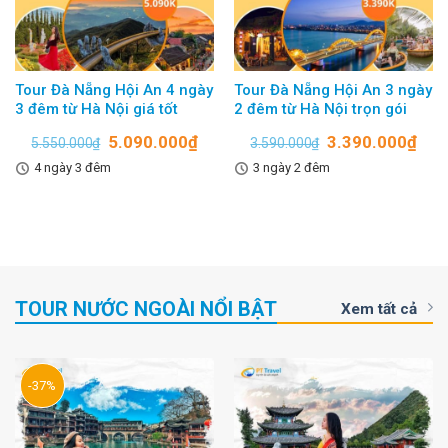
Tour Đà Nẵng Hội An 4 ngày
Tour Đà Nẵng Hội An 3 ngày
3 đêm từ Hà Nội giá tốt
2 đêm từ Hà Nội trọn gói
5.090.000
₫
3.390.000
₫
5.550.000
₫
3.590.000
₫
4 ngày 3 đêm
3 ngày 2 đêm
TOUR NƯỚC NGOÀI NỔI BẬT
Xem tất cả
-37%