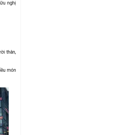
hữu nghị
ời thân,
hiều món