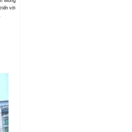
ạnh Móng
riển với
.