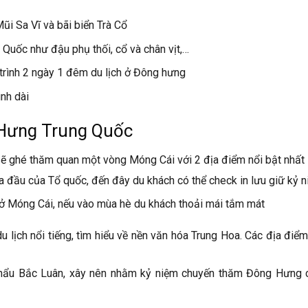
ũi Sa Vĩ và bãi biển Trà Cổ
uốc như đậu phụ thối, cổ và chân vịt,…
 trình 2 ngày 1 đêm du lịch ở Đông hưng
ình dài
 Hưng Trung Quốc
 ghé thăm quan một vòng Móng Cái với 2 địa điểm nổi bật nhất l
ịa đầu của Tổ quốc, đến đây du khách có thể check in lưu giữ kỷ 
 ở Móng Cái, nếu vào mùa hè du khách thoải mái tắm mát
 lịch nổi tiếng, tìm hiểu về nền văn hóa Trung Hoa. Các địa điể
ẩu Bắc Luân, xây nên nhằm kỷ niệm chuyến thăm Đông Hưng 