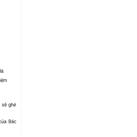
à:
niệm
m sẽ ghé
của Bác