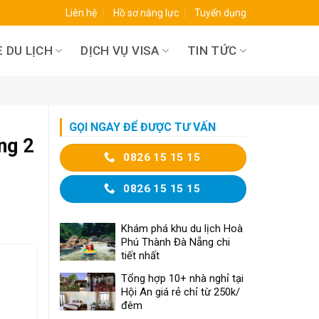
Liên hệ
Hồ sơ năng lực
Tuyển dụng
 DU LỊCH
DỊCH VỤ VISA
TIN TỨC
GỌI NGAY ĐỂ ĐƯỢC TƯ VẤN
ng 2
0826 15 15 15
0826 15 15 15
Khám phá khu du lịch Hoà
Phú Thành Đà Nẵng chi
tiết nhất
Tổng hợp 10+ nhà nghỉ tại
Hội An giá rẻ chỉ từ 250k/
đêm