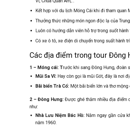
Vĩ, Chùa Quan Âm,…
Kết hợp với du lịch Móng Cái khi đi tham quan M
Thưởng thức những món ngon độc lạ của Trung Q
Luôn có hướng dẫn viên hỗ trợ trong suốt hành
Có xe ô tô, xe điện di chuyển trong suất hành tr
Các địa điểm trong tour Đông
1 – Móng cái: T
rước khi sang Đông Hưng, đoàn sẽ
Mũi Sa Vĩ:
Hay còn gọi là mũi Gót, đây là nơi đ
Bãi biển Trà Cổ:
Một bãi biển lớn và thơ mộng
2 – Đông Hưng:
Được ghé thăm nhiều địa điểm du
như:
Nhà Lưu Niệm Bác Hồ:
Nằm ngay gần cửa kh
năm 1960.