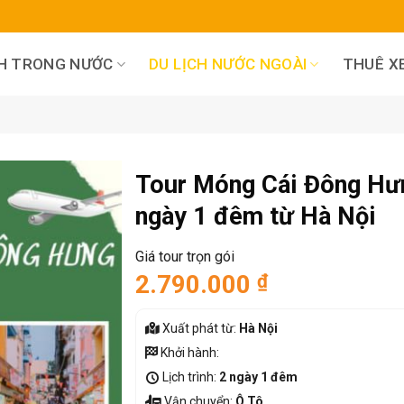
CH TRONG NƯỚC
DU LỊCH NƯỚC NGOÀI
THUÊ XE
Tour Móng Cái Đông Hư
ngày 1 đêm từ Hà Nội
Giá tour trọn gói
2.790.000
₫
Xuất phát từ:
Hà Nội
Khởi hành:
Lịch trình:
2 ngày 1 đêm
Vận chuyển:
Ô Tô