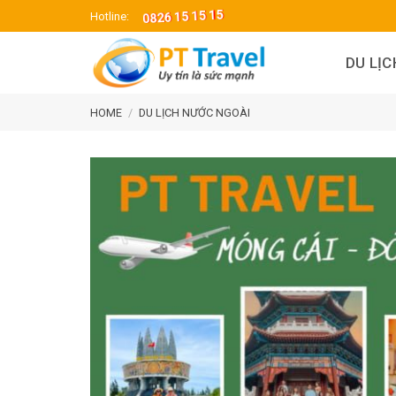
Skip
0826 15 15 15
Hotline:
to
content
DU LỊ
HOME
/
DU LỊCH NƯỚC NGOÀI