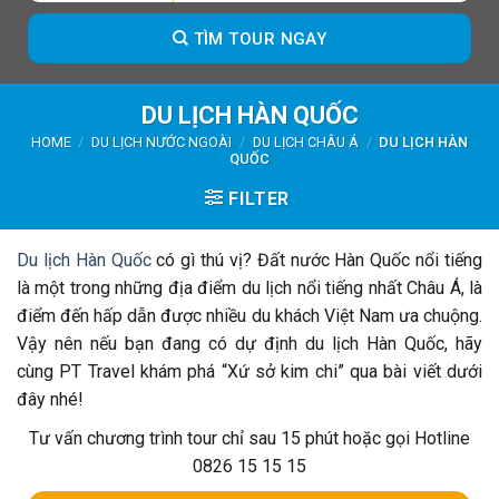
TÌM TOUR NGAY
DU LỊCH HÀN QUỐC
HOME
/
DU LỊCH NƯỚC NGOÀI
/
DU LỊCH CHÂU Á
/
DU LỊCH HÀN
QUỐC
FILTER
Du lịch Hàn Quốc
có gì thú vị? Đất nước Hàn Quốc nổi tiếng
là một trong những địa điểm du lịch nổi tiếng nhất Châu Á, là
điểm đến hấp dẫn được nhiều du khách Việt Nam ưa chuộng.
Vậy nên nếu bạn đang có dự định du lịch Hàn Quốc, hãy
cùng PT Travel khám phá “Xứ sở kim chi” qua bài viết dưới
đây nhé!
Tư vấn chương trình tour chỉ sau 15 phút hoặc gọi Hotline
0826 15 15 15