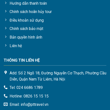
Hướng dẫn thanh toán
lễ hội hoa nổi tiếng tại Hàn Quốc vào mùa xuân có thể kể đến
như: Lễ hội hoa Gurye Sansuyu, Lễ hội Jinhae Gunhangje,
Chính sách hoãn hủy tour
Nghệ thuật trồng hoa Quốc tế Goyang Hàn Quốc, Lễ hội hoa
Điều khoản sử dụng
xuân Yeouido và Lễ hội hoa cải vàng Jeju.
Chính sách bảo mật
Bản quyền hình ảnh
Liên hệ
THÔNG TIN LIÊN HỆ
Add: Số 2 Ngõ 18, Đường Nguyễn Cơ Thạch, Phường Cầu
Diễn, Quận Nam Từ Liêm, Hà Nội
Tel: 024 6686 1789
Hotline: 0826 15 15 15
Du lịch Hàn Quốc mùa hè
Email: info@pttravel.vn
Mùa hè của Hàn Quốc bắt đầu từ tháng 6 và kéo dài đến hết