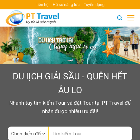
Skip
Liên hệ
Hồ sơ năng lực
Tuyển dụng
to
content
DU lỊCH GIẢI SẦU - QUÊN HẾT
ÂU LO
Nhanh tay tìm kiếm Tour và đặt Tour tại PT Travel để
nhận được nhiều ưu đãi!
Search
for: