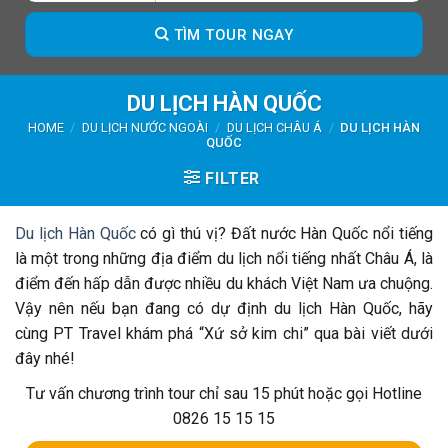
TÌM TOUR NGAY
DU LỊCH HÀN QUỐC
HOME
/
DU LỊCH NƯỚC NGOÀI
/
DU LỊCH CHÂU Á
/
DU LỊCH HÀN
QUỐC
FILTER
Du lịch Hàn Quốc
có gì thú vị? Đất nước Hàn Quốc nổi tiếng
là một trong những địa điểm du lịch nổi tiếng nhất Châu Á, là
điểm đến hấp dẫn được nhiều du khách Việt Nam ưa chuộng.
Vậy nên nếu bạn đang có dự định du lịch Hàn Quốc, hãy
cùng PT Travel khám phá “Xứ sở kim chi” qua bài viết dưới
đây nhé!
Tư vấn chương trình tour chỉ sau 15 phút hoặc gọi Hotline
0826 15 15 15