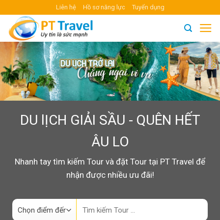
Skip
Liên hệ
Hồ sơ năng lực
Tuyển dụng
to
content
DU lỊCH GIẢI SẦU - QUÊN HẾT
ÂU LO
Nhanh tay tìm kiếm Tour và đặt Tour tại PT Travel để
nhận được nhiều ưu đãi!
Search
for: