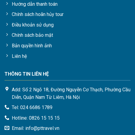
Hướng dẫn thanh toán
lễ hội hoa nổi tiếng tại Hàn Quốc vào mùa xuân có thể kể đến
như: Lễ hội hoa Gurye Sansuyu, Lễ hội Jinhae Gunhangje,
Chính sách hoãn hủy tour
Nghệ thuật trồng hoa Quốc tế Goyang Hàn Quốc, Lễ hội hoa
Điều khoản sử dụng
xuân Yeouido và Lễ hội hoa cải vàng Jeju.
Chính sách bảo mật
Bản quyền hình ảnh
Liên hệ
THÔNG TIN LIÊN HỆ
Add: Số 2 Ngõ 18, Đường Nguyễn Cơ Thạch, Phường Cầu
Diễn, Quận Nam Từ Liêm, Hà Nội
Tel: 024 6686 1789
Hotline: 0826 15 15 15
Du lịch Hàn Quốc mùa hè
Email: info@pttravel.vn
Mùa hè của Hàn Quốc bắt đầu từ tháng 6 và kéo dài đến hết