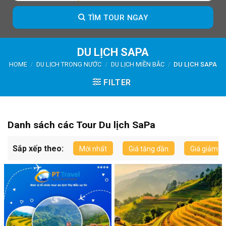
TÌM TOUR NGAY
DU LỊCH SAPA
HOME
/
DU LỊCH TRONG NƯỚC
/
DU LỊCH MIỀN BẮC
/
DU LỊCH SAPA
FILTER
Danh sách các Tour Du lịch SaPa
Sắp xếp theo:
Mới nhất
Giá tăng dần
Giá giảm d