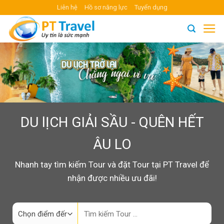
Skip
Liên hệ
Hồ sơ năng lực
Tuyển dụng
to
content
DU lỊCH GIẢI SẦU - QUÊN HẾT
ÂU LO
Nhanh tay tìm kiếm Tour và đặt Tour tại PT Travel để
nhận được nhiều ưu đãi!
Search
for: