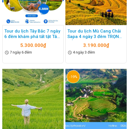
Tour du lịch Tây Bắc 7 ngày
Tour du lịch Mù Cang Chải
6 đêm khám phá tất tật Tây
Sapa 4 ngày 3 đêm TRỌN
Bắc Việt Nam
GÓI AZ
5.300.000
₫
3.190.000
₫
7 ngày 6 đêm
4 ngày 3 đêm
-19%