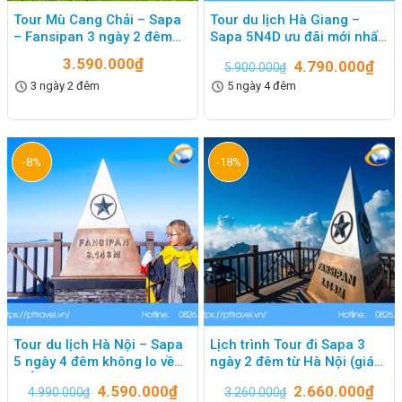
Tour Mù Cang Chải – Sapa
Tour du lịch Hà Giang –
– Fansipan 3 ngày 2 đêm
Sapa 5N4D ưu đãi mới nhất
3.590K
2023
3.590.000
₫
4.790.000
₫
5.900.000
₫
3 ngày 2 đêm
5 ngày 4 đêm
-8%
-18%
Tour du lịch Hà Nội – Sapa
Lịch trình Tour đi Sapa 3
5 ngày 4 đêm không lo về
ngày 2 đêm từ Hà Nội (giá
GIÁ
rẻ)
4.590.000
₫
2.660.000
₫
4.990.000
₫
3.260.000
₫