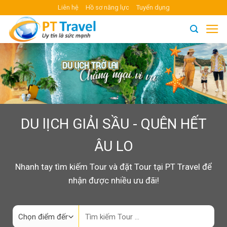
Skip
Liên hệ
Hồ sơ năng lực
Tuyển dụng
to
content
DU lỊCH GIẢI SẦU - QUÊN HẾT
ÂU LO
Nhanh tay tìm kiếm Tour và đặt Tour tại PT Travel để
nhận được nhiều ưu đãi!
Search
for: