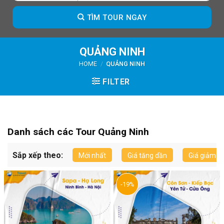
TÌM TOUR NGAY
QUẢNG NINH
HOME
/
QUẢNG NINH
FILTER
Danh sách các Tour Quảng Ninh
Sắp xếp theo:
Mới nhất
Giá tăng dần
Giá giảm d
-19%