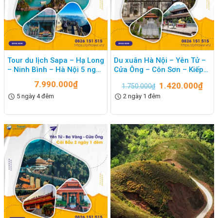
Tour du lịch Sapa – Hạ Long
Du xuân Hà Nội – Yên Tử –
– Ninh Bình – Hà Nội 5 ngày
Cửa Ông – Côn Sơn – Kiếp
4 đêm
Bạc 2 ngày 1 đêm
7.990.000
₫
1.420.000
₫
1.750.000
₫
5 ngày 4 đêm
2 ngày 1 đêm