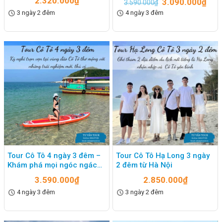
2.320.000
₫
3.090.000
₫
3.590.000
₫
3 ngày 2 đêm
4 ngày 3 đêm
Tour Cô Tô 4 ngày 3 đêm –
Tour Cô Tô Hạ Long 3 ngày
Khám phá mọi ngóc ngách
2 đêm từ Hà Nội
Cô Tô
3.590.000
₫
2.850.000
₫
4 ngày 3 đêm
3 ngày 2 đêm