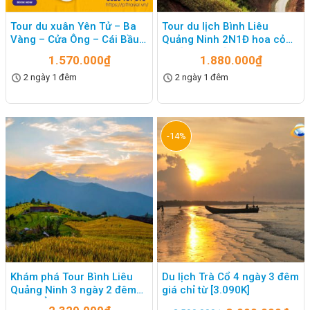
Tour du xuân Yên Tử – Ba
Tour du lịch Bình Liêu
Vàng – Cửa Ông – Cái Bầu 2
Quảng Ninh 2N1Đ hoa cỏ
ngày 1 đêm
lau [Trọn Gói]
1.570.000
₫
1.880.000
₫
2 ngày 1 đêm
2 ngày 1 đêm
-14%
Khám phá Tour Bình Liêu
Du lịch Trà Cổ 4 ngày 3 đêm
Quảng Ninh 3 ngày 2 đêm
giá chỉ từ [3.090K]
giá #RẺ