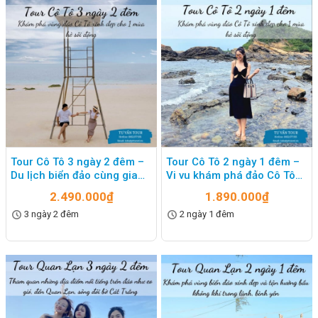
Tour Cô Tô 3 ngày 2 đêm –
Tour Cô Tô 2 ngày 1 đêm –
Du lịch biển đảo cùng gia
Vi vu khám phá đảo Cô Tô
đình, bạn bè
thơ mộng
2.490.000
₫
1.890.000
₫
3 ngày 2 đêm
2 ngày 1 đêm