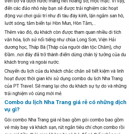
trên bờ và dưới nước mang nét hoang sơ, mộc mạc. Vì vậy,
đến các đảo nhỏ này bạn sẽ được trải nghiệm các hoạt
động vui chơi giải trí như đi tàu đáy kính, lặn ngắm san hô,
lướt sóng, tắm biển tại Hòn Mun, Hòn Tằm,…
Thêm vào đó, du khách còn được tham quan nhiều di tích
văn hóa, lịch sử nổi tiếng như chùa Long Sơn, Viện Hải
dương học, Tháp Bà (Tháp của người dân tộc Chăm), chợ
Đầm…nơi đây đã trở thành điểm dừng chân lý tưởng của du
khách trong và ngoài nước.
Chuyến du lịch của du khách chắc chắn sẽ tiết kiệm và linh
hoạt được thời gian khi sử dụng combo du lịch Nha Trang
của PT Travel. Sẽ mang lại cho du khách sự tự do và những
trải nghiệm vô cùng mới mẻ.
Combo du lịch Nha Trang giá rẻ có những dịch
vụ gì?
Gói combo Nha Trang giá rẻ bao gồm gói combo bao gồm
vé máy bay và khách sạn, rút ngắn tiêu chí chọn combo rồi