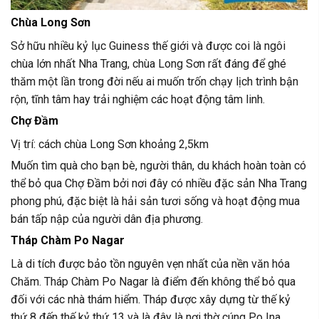
Chùa Long Sơn
Sở hữu nhiều kỷ lục Guiness thế giới và được coi là ngôi
chùa lớn nhất Nha Trang, chùa Long Sơn rất đáng để ghé
thăm một lần trong đời nếu ai muốn trốn chạy lịch trình bận
rộn, tĩnh tâm hay trải nghiệm các hoạt động tâm linh.
Chợ Đầm
Vị trí: cách chùa Long Sơn khoảng 2,5km
Muốn tìm quà cho bạn bè, người thân, du khách hoàn toàn có
thể bỏ qua Chợ Đầm bởi nơi đây có nhiều đặc sản Nha Trang
phong phú, đặc biệt là hải sản tươi sống và hoạt động mua
bán tấp nập của người dân địa phương.
Tháp Chàm Po Nagar
Là di tích được bảo tồn nguyên vẹn nhất của nền văn hóa
Chăm. Tháp Chàm Po Nagar là điểm đến không thể bỏ qua
đối với các nhà thám hiểm. Tháp được xây dựng từ thế kỷ
thứ 8 đến thế kỷ thứ 13 và là đây là nơi thờ cúng Po Ina