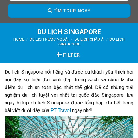
TÌM TOUR NGAY
DU LỊCH SINGAPORE
HOME
/
DU LỊCH NƯỚC NGOÀI
/
DU LỊCH CHÂU Á
/
DU LỊCH
SINGAPORE
FILTER
Du lịch Singapore nổi tiếng và được du khách yêu thích bởi
nơi đây sự hiện đại, xinh đẹp, trong sạch và cũng là địa
điểm du lịch an toàn bậc nhất thế giới. Để có những trải
nghiệm du lịch tuyệt vời nhất tại quốc đảo Singapore, lưu
ngay bí kíp du lịch Singapore được tổng hợp chi tiết trong
bài viết dưới đây của
PT Travel
ngay nhé!