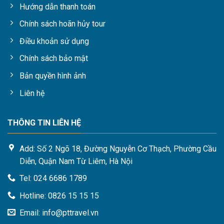
Hướng dẫn thanh toán
Chính sách hoãn hủy tour
Điều khoản sử dụng
Chính sách bảo mật
Bản quyền hình ảnh
Liên hệ
Tại sao nên du lịch Singapore?
THÔNG TIN LIÊN HỆ
Theo tổng hợp mới nhất của tổng cục du lịch Singapore, hơn
50% du khách đến Singapore du lịch đều quay trở lại ít nhất
Add: Số 2 Ngõ 18, Đường Nguyễn Cơ Thạch, Phường Cầu
1 lần sau chuyến du lịch đầu tiên đến đất nước này. Điều này
Diễn, Quận Nam Từ Liêm, Hà Nội
đồng nghĩa với việc Quốc đảo Sư Tử Singapore đã làm rất
Tel: 024 6686 1789
tốt trong việc phát triển dịch vụ du lịch, đưa đất nước của
Hotline: 0826 15 15 15
mình trở thành một trong những quốc gia phát triển du lịch
hàng đầu.
Email: info@pttravel.vn
Dưới đây là một số lý do mà bạn nên du lịch Singapore: