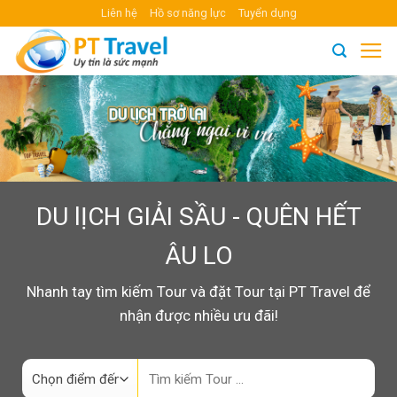
Skip
Liên hệ
Hồ sơ năng lực
Tuyển dụng
to
content
DU lỊCH GIẢI SẦU - QUÊN HẾT
ÂU LO
Nhanh tay tìm kiếm Tour và đặt Tour tại PT Travel để
nhận được nhiều ưu đãi!
Search
for: