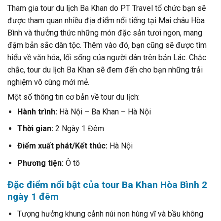
Tham gia tour du lịch Ba Khan do PT Travel tổ chức bạn sẽ
được tham quan nhiều địa điểm nổi tiếng tại Mai châu Hòa
Bình và thưởng thức những món đặc sản tươi ngon, mang
đậm bản sắc dân tộc. Thêm vào đó, bạn cũng sẽ được tìm
hiểu về văn hóa, lối sống của người dân trên bản Lác. Chắc
chắc, tour du lịch Ba Khan sẽ đem đến cho bạn những trải
nghiệm vô cùng mới mẻ.
Một số thông tin cơ bản về tour du lịch:
Hành trình:
Hà Nội – Ba Khan – Hà Nội
Thời gian:
2 Ngày 1 Đêm
Điểm xuất phát/Kết thúc:
Hà Nội
Phương tiện:
Ô tô
Đặc điểm nổi bật của tour Ba Khan Hòa Bình 2
ngày 1 đêm
Tượng hưởng khung cảnh núi non hùng vĩ và bầu không