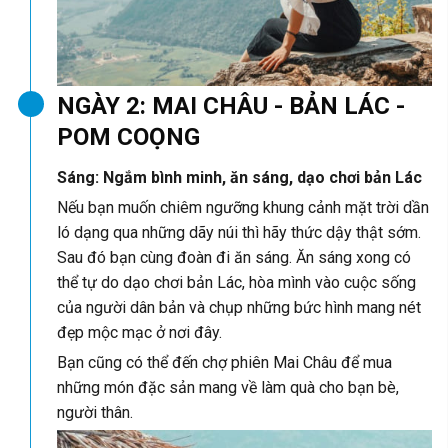
NGÀY 2: MAI CHÂU - BẢN LÁC -
POM COỌNG
Sáng: Ngắm bình minh, ăn sáng, dạo chơi bản Lác
Nếu bạn muốn chiêm ngưỡng khung cảnh mặt trời dần
ló dạng qua những dãy núi thì hãy thức dậy thật sớm.
Sau đó bạn cùng đoàn đi ăn sáng. Ăn sáng xong có
thể tự do dạo chơi bản Lác, hòa mình vào cuộc sống
của người dân bản và chụp những bức hình mang nét
đẹp mộc mạc ở nơi đây.
Bạn cũng có thể đến chợ phiên Mai Châu để mua
những món đặc sản mang về làm quà cho bạn bè,
người thân.