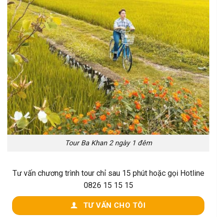
Tour Ba Khan 2 ngày 1 đêm
Tư vấn chương trình tour chỉ sau 15 phút hoặc gọi Hotline
0826 15 15 15
TƯ VẤN CHO TÔI