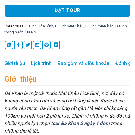
ĐẶT TOUR
Categories:
Du lịch Hòa Bình
,
Du lịch Mai Châu
,
Du lịch miền bắc
,
Du lịch
trong nước
,
Hà Nội
Giới thiệu
Lịch trình
Bao gồm và điều khoản
Đánh giá
Giới thiệu
Ba Khan là một xã thuộc Mai Châu Hòa Bình, nơi đây
có
khung cảnh rừng núi và sống hồ hùng vĩ nên được nhiều
người yêu thích. Ba Khan cũng rất gần Hà Nội, chỉ khoảng
100km và mất hơn 2 giờ lái xe. Chính vì những lý do đó mà
nhiều người lựa chọn
tour Ba Khan 2 ngày 1 đêm
trong
những dịp lễ tết.