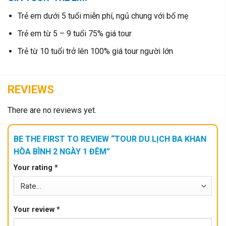
Trẻ em dưới 5 tuổi miễn phí, ngủ chung với bố mẹ
Trẻ em từ 5 – 9 tuổi 75% giá tour
Trẻ từ 10 tuổi trở lên 100% giá tour người lớn
REVIEWS
There are no reviews yet.
BE THE FIRST TO REVIEW “TOUR DU LỊCH BA KHAN
HÒA BÌNH 2 NGÀY 1 ĐÊM”
Your rating
*
Your review
*