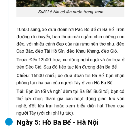
Suối Lê Nin có làn nước trong xanh
10h00 sáng, xe đưa đoàn rời Pác Bó để đi Ba Bể. Trên
đường di chuyển, bạn thoải mái ngắm nhìn những con
đèo, với nhiều cảnh đẹp của núi rừng nên thơ như: đèo
Cao Bắc, đèo Tài Hồ Sìn, đèo Khau Khang, đèo Gió.
Trưa:
Đến 12h00 trưa, xe dừng nghỉ ngơi và ăn trưa ở
trên Đèo Gió. Sau đó tiếp tục lên đường đến Ba Bể.
Chiều:
16h00 chiếu, xe đưa đoàn tới Ba Bể, bạn nhận
phòng tại nhà sàn của người Tày ở ven Hồ Ba Bể.
Tối:
Bạn ăn tối và nghỉ đêm tại Ba Bể. Buổi tối, bạn có
thể lựa chọn, tham gia các hoạt động giao lưu văn
nghệ, đốt lửa trại hoặc xem biểu diễn hát Then của
người Tày (với chi phí tự túc).
Ngày 5: Hồ Ba Bể - Hà Nội