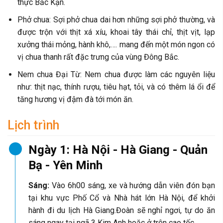
thực Bắc Kạn.
Phở chua: Sợi phở chua dai hơn những sợi phở thường, và
được trộn với thịt xá xíu, khoai tây thái chỉ, thịt vịt, lạp
xưởng thái mỏng, hành khô,…. mang đến một món ngon có
vị chua thanh rất đặc trưng của vùng Đông Bắc.
Nem chua Đại Từ: Nem chua được làm các nguyên liệu
như: thịt nạc, thính rượu, tiêu hạt, tỏi, và có thêm lá ổi để
tăng hương vị đậm đà tới món ăn.
Lịch trình
Ngày 1: Hà Nội - Hà Giang - Quản
Bạ - Yên Minh
Sáng:
Vào 6h00 sáng, xe và hướng dẫn viên đón bạn
tại khu vực Phố Cổ và Nhà hát lớn Hà Nội, để khởi
hành đi du lịch Hà Giang.Đoàn sẽ nghỉ ngơi, tự do ăn
sáng ngay tại ngã 3 Kim Anh hoặc ở trên cao tốc.