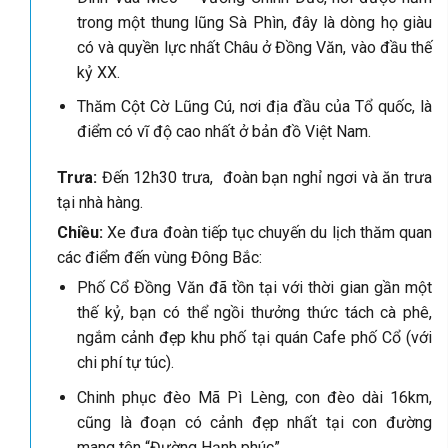
trong một thung lũng Sà Phìn, đây là dòng họ giàu
có và quyền lực nhất Châu ở Đồng Văn, vào đầu thế
kỷ XX.
Thăm Cột Cờ Lũng Cú, nơi địa đầu của Tổ quốc, là
điểm có vĩ độ cao nhất ở bản đồ Việt Nam.
Trưa:
Đến 12h30 trưa, đoàn bạn nghỉ ngơi và ăn trưa
tại nhà hàng.
Chiều:
Xe đưa đoàn tiếp tục chuyến du lịch thăm quan
các điểm đến vùng Đông Bắc:
Phố Cổ Đồng Văn đã tồn tại với thời gian gần một
thế kỷ, bạn có thể ngồi thưởng thức tách cà phê,
ngắm cảnh đẹp khu phố tại quán Cafe phố Cổ (với
chi phí tự túc).
Chinh phục đèo Mã Pì Lèng, con đèo dài 16km,
cũng là đoạn có cảnh đẹp nhất tại con đường
mang tên “Đường Hạnh phúc”.