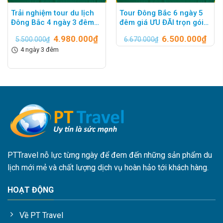
Trải nghiệm tour du lịch
Tour Đông Bắc 6 ngày 5
Đông Bắc 4 ngày 3 đêm
đêm giá ƯU ĐÃI trọn gói
PT Travel
[6.500K]
4.980.000
₫
6.500.000
₫
5.500.000
₫
6.670.000
₫
4 ngày 3 đêm
PTTravel nỗ lực từng ngày để đem đến những sản phẩm du
lịch mới mẻ và chất lượng dịch vụ hoàn hảo tới khách hàng.
HOẠT ĐỘNG
Về PT Travel