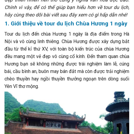
Chính vì vậy, để có thể giúp bạn hiểu hơn về tour du lịch,
hãy cùng theo dõi bài viết sau đây xem có gì hấp dẫn nhé!
1. Giới thiệu về tour du lịch Chùa Hương 1 ngày
Tour du lịch đến chùa Hương 1 ngày là địa điểm trong Hà
Nội và vô cùng linh thiêng. Chùa Hương được xây dựng bắt
đầu từ thế kỉ thứ XV, với toàn bộ kiến trúc của chùa Hương
đều mang một vẻ đẹp vô cùng cổ kính. Đến tham quan chùa
Hương bạn sẽ không những được trái nghiệm làm lễ, cúng
bái, cầu bình an, buôn may bán đắt mà còn được trải nghiệm
chèo thuyền hay ngồi thuyền thưởng ngoạn trên dòng suối
Yên Vĩ thơ mộng.