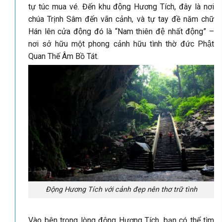
tự túc mua vé. Đến khu động Hương Tích, đây là nơi
chúa Trịnh Sâm đến vãn cảnh, và tự tay đề năm chữ
Hán lên cửa động đó là “Nam thiên đệ nhất động” –
nơi sở hữu một phong cảnh hữu tình thờ đức Phật
Quan Thế Âm Bồ Tát.
Động Hương Tích với cảnh đẹp nên thơ trữ tình
Vào bên trong lòng động Hương Tích, bạn có thể tìm