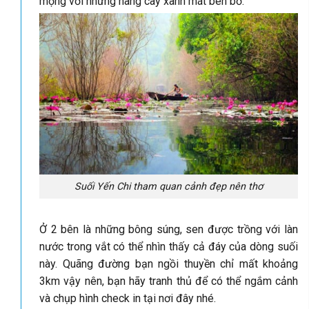
mộng với những hàng cây xanh mát bên bờ.
Suối Yến Chi tham quan cảnh đẹp nên thơ
Ở 2 bên là những bông súng, sen được trồng với làn
nước trong vắt có thể nhìn thấy cả đáy của dòng suối
này. Quãng đường bạn ngồi thuyền chỉ mất khoảng
3km vậy nên, bạn hãy tranh thủ để có thể ngắm cảnh
và chụp hình check in tại nơi đây nhé.