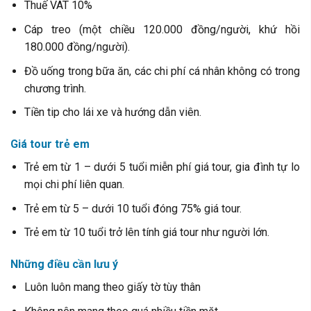
Thuế VAT 10%
Cáp treo (một chiều 120.000 đồng/người, khứ hồi
180.000 đồng/người).
Đồ uống trong bữa ăn, các chi phí cá nhân không có trong
chương trình.
Tiền tip cho lái xe và hướng dẫn viên.
Giá tour trẻ em
Trẻ em từ 1 – dưới 5 tuổi miễn phí giá tour, gia đình tự lo
mọi chi phí liên quan.
Trẻ em từ 5 – dưới 10 tuổi đóng 75% giá tour.
Trẻ em từ 10 tuổi trở lên tính giá tour như người lớn.
Những điều cần lưu ý
Luôn luôn mang theo giấy tờ tùy thân