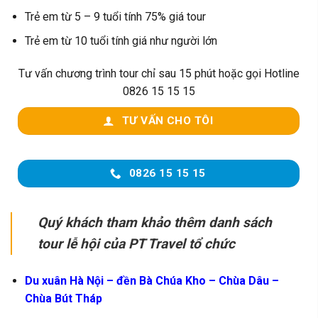
Trẻ em từ 5 – 9 tuổi tính 75% giá tour
Trẻ em từ 10 tuổi tính giá như người lớn
Tư vấn chương trình tour chỉ sau 15 phút hoặc gọi Hotline
0826 15 15 15
TƯ VẤN CHO TÔI
0826 15 15 15
Quý khách tham khảo thêm danh sách
tour lễ hội của PT Travel tổ chức
Du xuân Hà Nội – đền Bà Chúa Kho – Chùa Dâu –
Chùa Bút Tháp