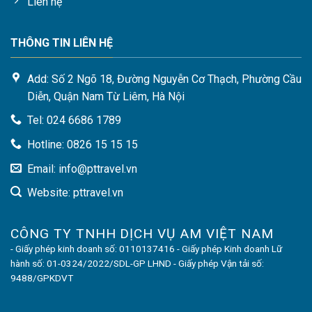
Liên hệ
THÔNG TIN LIÊN HỆ
Add: Số 2 Ngõ 18, Đường Nguyễn Cơ Thạch, Phường Cầu
Diễn, Quận Nam Từ Liêm, Hà Nội
Tel: 024 6686 1789
Hotline: 0826 15 15 15
Email: info@pttravel.vn
Website: pttravel.vn
CÔNG TY TNHH DỊCH VỤ AM VIỆT NAM
- Giấy phép kinh doanh số: 0110137416 - Giấy phép Kinh doanh Lữ
hành số: 01-0324/2022/SDL-GP LHND - Giấy phép Vận tải số:
9488/GPKDVT