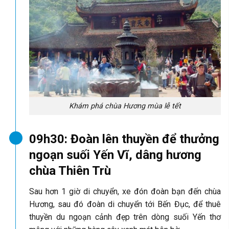
Khám phá chùa Hương mùa lễ tết
09h30: Đoàn lên thuyền để thưởng
ngoạn suối Yến Vĩ, dâng hương
chùa Thiên Trù
Sau hơn 1 giờ di chuyển, xe đón đoàn bạn đến chùa
Hương, sau đó đoàn di chuyển tới Bến Đục, để thuê
thuyền du ngoạn cảnh đẹp trên dòng suối Yến thơ