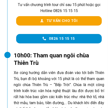
Tư vấn chương trình tour chỉ sau 15 phút hoặc gọi
Hotline 0826 15 15 15
TƯ VẤN CHO TÔI
0826 15 15 15
10h00: Tham quan ngôi chùa
Thiên Trù
Xe cùng hướng dẫn viên đưa đoàn vào tới bến Thiên
Trù, bạn đi bộ khoảng với 15 phút là có thể tham quan
ngôi chùa Thiên Trù – “Bếp Trời”. Chùa là một công
trình kiến trúc văn hóa nghệ thuật lâu đời được bố trí
rất hài hòa bao gồm các kiến trúc như: nhà thờ tổ, nhà
thờ mẫu, tam bảo, tiền đường,… Du khách khi đến đây