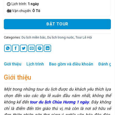
Lịch trình:
1 ngày
Vận chuyển:
Ô Tô
ĐẶT TOUR
Categories:
Du lịch miền bắc
,
Du lịch trong nước
,
Tour Lễ Hội
Giới thiệu
Lịch trình
Bao gồm và điều khoản
Đánh giá
Giới thiệu
Một trong những tour du lịch được du khách yêu thích lựa
chọn đến vào các dịp lễ xuân đầu năm nhất, không thể
không kể đến
tour du lịch Chùa Hương 1 ngày
. Đây không
chỉ là điểm đến tôn giáo thú vị, mà còn là nơi sở hữu vẻ
đẹp thiên nhiên nên thơ cùng ý nghĩa văn hóa độc đáo.