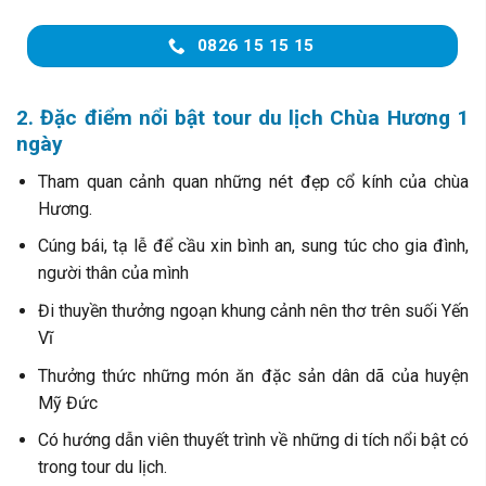
0826 15 15 15
2. Đặc điểm nổi bật tour du lịch Chùa Hương 1
ngày
Tham quan cảnh quan những nét đẹp cổ kính của chùa
Hương.
Cúng bái, tạ lễ để cầu xin bình an, sung túc cho gia đình,
người thân của mình
Đi thuyền thưởng ngoạn khung cảnh nên thơ trên suối Yến
Vĩ
Thưởng thức những món ăn đặc sản dân dã của huyện
Mỹ Đức
Có hướng dẫn viên thuyết trình về những di tích nổi bật có
trong tour du lịch.