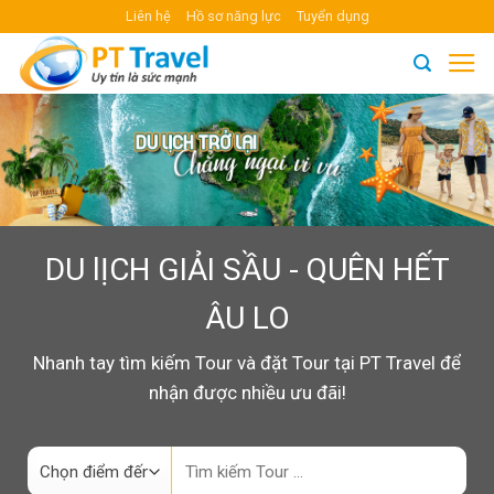
Skip
Liên hệ
Hồ sơ năng lực
Tuyển dụng
to
content
DU lỊCH GIẢI SẦU - QUÊN HẾT
ÂU LO
Nhanh tay tìm kiếm Tour và đặt Tour tại PT Travel để
nhận được nhiều ưu đãi!
Search
for: