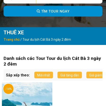
for:
TÌM TOUR NGAY
THUÊ XE
Trang chủ
/
Tour du lịch Cát Bà 3 ngày 2 đêm
Danh sách các Tour Tour du lịch Cát Bà 3 ngày
2 đêm
Sắp xếp theo:
Mới nhất
Giá tăng dần
Giá giảm d
-14%