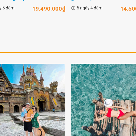
19.490.000
₫
14.50
y 5 đêm
5 ngày 4 đêm