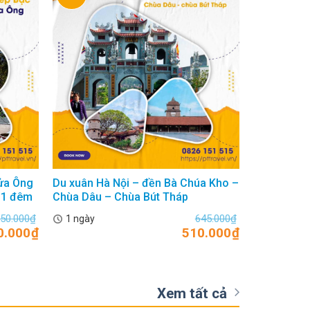
Cửa Ông
Du xuân Hà Nội – đền Bà Chúa Kho –
Tour Hà Nộ
 1 đêm
Chùa Dâu – Chùa Bút Tháp
ngày từ A-Z
750.000
₫
645.000
₫
1 ngày
1 ngày
0.000
₫
510.000
₫
Xem tất cả