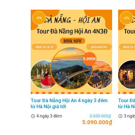
-8%
-6%
Tour Đà Nẵng Hội An 4 ngày 3 đêm
Tour Đà
từ Hà Nội giá tốt
từ Hà N
5.550.000
₫
4 ngày 3 đêm
3 ngà
5.090.000
₫