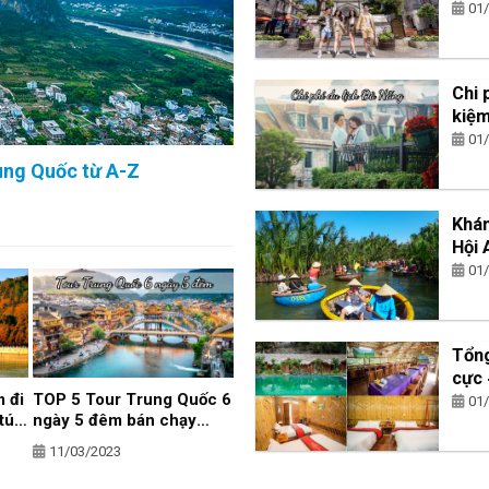
01
Chi 
kiệm
01
ung Quốc từ A-Z
Khám
Hội
01
Tổng
cực
m đi
TOP 5 Tour Trung Quốc 6
01
 túc
ngày 5 đêm bán chạy
nhất 2024
11/03/2023