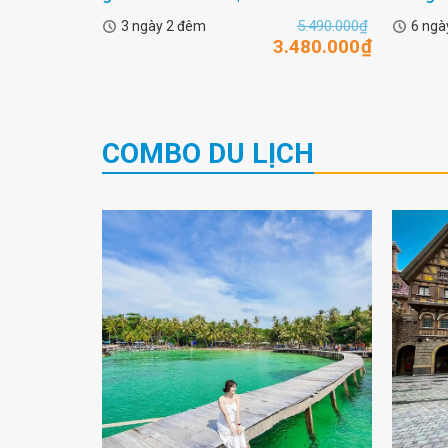
5.490.000
₫
3 ngày 2 đêm
6 ngà
3.480.000
₫
COMBO DU LỊCH