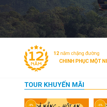
12
năm chặng đường
CHINH PHỤC MỘT NI
TOUR KHUYẾN MÃI
-8%
-6%