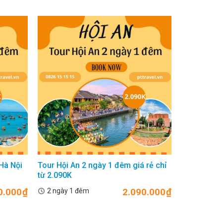
Hà Nội
Tour Hội An 2 ngày 1 đêm giá rẻ chỉ
Tour du lị
từ 2.090K
từ Hà Nội
0.000
₫
2.090.000
₫
2 ngày 1 đêm
2 ngày 1 