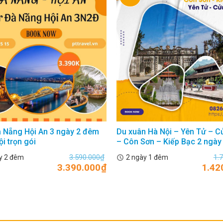
 Nẵng Hội An 3 ngày 2 đêm
Du xuân Hà Nội – Yên Tử – 
ội trọn gói
– Côn Sơn – Kiếp Bạc 2 ngày
3.590.000
₫
1.
y 2 đêm
2 ngày 1 đêm
3.390.000
₫
1.42