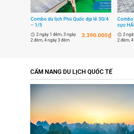
Combo du lịch Phú Quốc dịp lễ 30/4
Combo d
– 1/5
cực HẤ
3.390.000
₫
2 ngày 1 đêm, 3 ngày
2 ngà
2 đêm, 4 ngày 3 đêm
2 đêm, 4
CẨM NANG DU LỊCH QUỐC TẾ