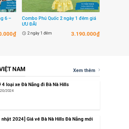
g 6 –
Combo Phú Quốc 2 ngày 1 đêm giá
Combo Phú
ƯU ĐÃI
Hà Nội
0.000
₫
3.190.000
₫
2 ngày 1 đêm
5 ngày 4 
 VIỆT NAM
Xem thêm
ý 4 loại xe Đà Nẵng đi Bà Nà Hills
/20/2024
 nhật 2024] Giá vé Bà Nà Hills Đà Nẵng mới
t