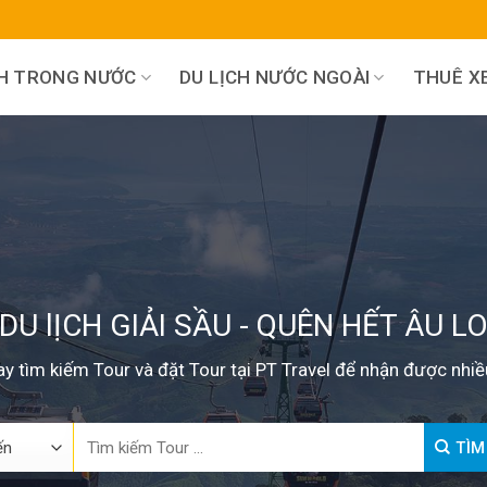
CH TRONG NƯỚC
DU LỊCH NƯỚC NGOÀI
THUÊ XE
DU lỊCH GIẢI SẦU - QUÊN HẾT ÂU L
y tìm kiếm Tour và đặt Tour tại PT Travel để nhận được nhiề
Search
TÌM
for: