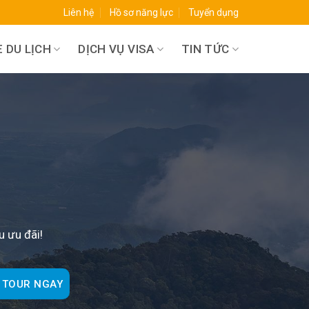
Liên hệ
Hồ sơ năng lực
Tuyển dụng
 DU LỊCH
DỊCH VỤ VISA
TIN TỨC
O
u ưu đãi!
 TOUR NGAY