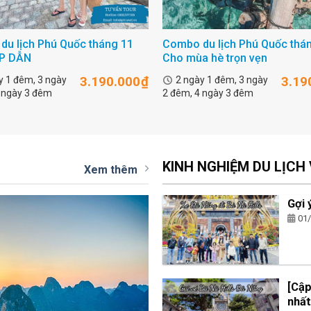
u lịch Phú Quốc tháng 11
Combo du lịch Phú Quốc thán
P DẪN
Cho mùa hè trọn vẹn
3.190.000
₫
3.19
y 1 đêm, 3 ngày
2 ngày 1 đêm, 3 ngày
 ngày 3 đêm
2 đêm, 4 ngày 3 đêm
KINH NGHIỆM DU LỊCH
Xem thêm
Gợi 
01
[Cập
nhấ