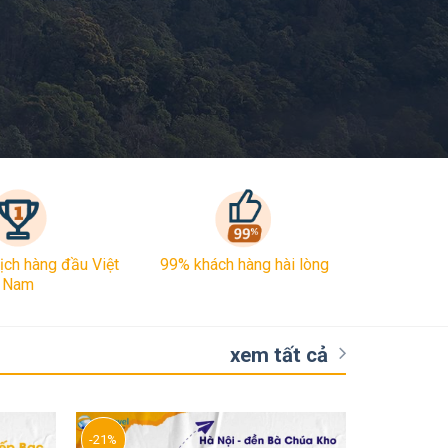
lịch hàng đầu Việt
99% khách hàng hài lòng
Nam
xem tất cả
-21%
-27%