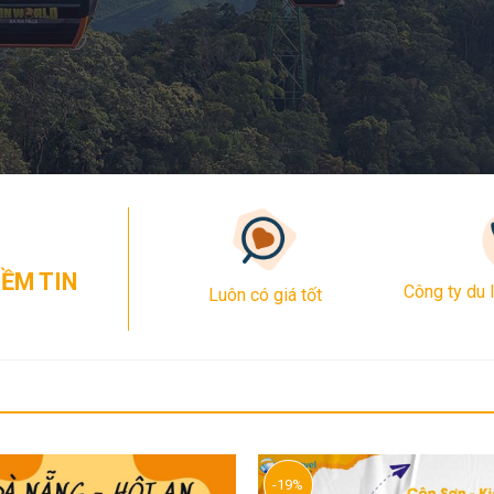
ỀM TIN
Công ty du 
Luôn có giá tốt
-19%