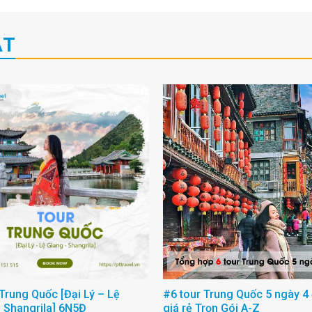
ẬT
 Trung Quốc [Đại Lý – Lệ
#6 tour Trung Quốc 5 ngày 
 Shangrila] 6N5Đ
giá rẻ Trọn Gói A-Z