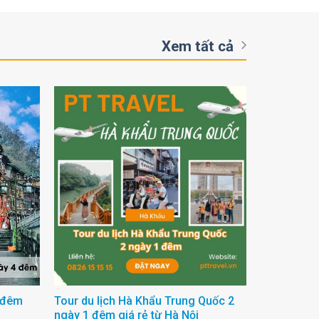
Xem tất cả
4 đêm
Tour du lịch Hà Khẩu Trung Quốc 2
Tour Trươn
ngày 1 đêm giá rẻ từ Hà Nội
Hoàng Cổ T