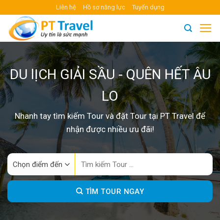
Skip
Liên hệ
Hồ sơ năng lực
Tuyển dụng
to
content
DU lỊCH GIẢI SẦU - QUÊN HẾT ÂU
LO
Nhanh tay tìm kiếm Tour và đặt Tour tại PT Travel để
nhận được nhiều ưu đãi!
Search
for:
TÌM TOUR NGAY