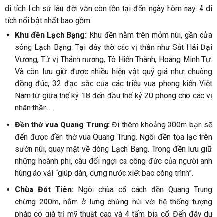
di tích lịch sử lâu đời vẫn còn tồn tại đến ngày hôm nay. 4 di
tích nổi bật nhất bao gồm:
Khu đền Lạch Bạng:
Khu đền nằm trên mỏm núi, gần cửa
sông Lạch Bạng. Tại đây thờ các vị thần như
Sát Hải Đại
Vương, Tứ vị Thánh nương, Tô Hiến Thành, Hoàng Minh Tự.
Và còn lưu giữ được nhiều hiện vật quý giá như: chuông
đồng đúc, 32 đạo sắc của các triều vua phong kiến Việt
Nam từ giữa thế kỷ 18 đến đầu thế kỷ 20 phong cho các vị
nhân thần…
Đền thờ vua Quang Trung:
Đi thêm khoảng 300m bạn sẽ
đến được
đền thờ vua Quang Trung. Ngôi đền tọa lạc trên
sườn núi, quay mặt về dòng Lạch Bạng. Trong đền lưu giữ
những hoành phi, câu đối ngợi ca công đức của người anh
hùng áo vải “giúp dân, dựng nước xiết bao công trình”.
Chùa Đót Tiên:
Ngôi chùa cổ cách đền Quang Trung
chừng 200m, nằm ở lưng chừng núi với hệ thống tượng
pháp có giá trị mỹ thuật cao và 4 tấm bia cổ. Đến đây du