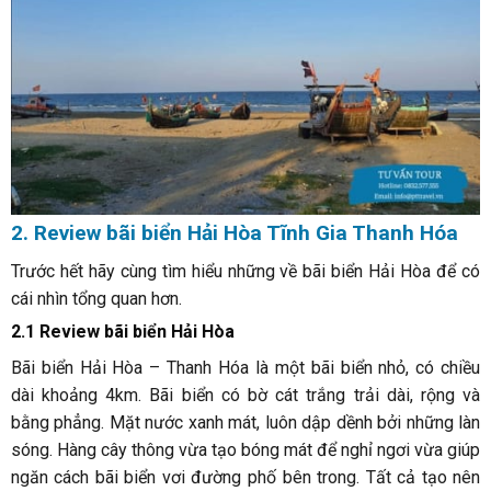
2. Review bãi biển Hải Hòa Tĩnh Gia Thanh Hóa
Trước hết hãy cùng tìm hiểu những về bãi biển Hải Hòa để có
cái nhìn tổng quan hơn.
2.1 Review bãi biển Hải Hòa
Bãi biển Hải Hòa – Thanh Hóa là một bãi biển nhỏ, có chiều
dài khoảng 4km. Bãi biển có bờ cát trắng trải dài, rộng và
bằng phẳng. Mặt nước xanh mát, luôn dập dềnh bởi những làn
sóng. Hàng cây thông vừa tạo bóng mát để nghỉ ngơi vừa giúp
ngăn cách bãi biển vơi đường phố bên trong. Tất cả tạo nên