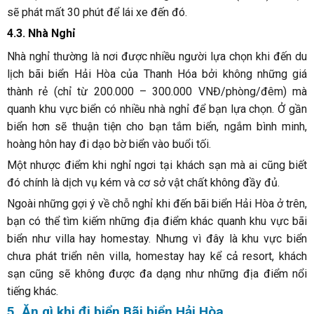
sẽ phát mất 30 phút để lái xe đến đó.
4.3. Nhà Nghỉ
Nhà nghỉ thường là nơi được nhiều người lựa chọn khi đến du
lịch bãi biển Hải Hòa của Thanh Hóa bởi không những giá
thành rẻ (chỉ từ 200.000 – 300.000 VNĐ/phòng/đêm) mà
quanh khu vực biển có nhiều nhà nghỉ để bạn lựa chọn. Ở gần
biển hơn sẽ thuận tiện cho bạn tắm biển, ngắm bình minh,
hoàng hôn hay đi dạo bờ biển vào buổi tối.
Một nhược điểm khi nghỉ ngơi tại khách sạn mà ai cũng biết
đó chính là dịch vụ kém và cơ sở vật chất không đầy đủ.
Ngoài những gợi ý về chỗ nghỉ khi đến bãi biển Hải Hòa ở trên,
bạn có thể tìm kiếm những địa điểm khác quanh khu vực bãi
biển như villa hay homestay. Nhưng vì đây là khu vực biển
chưa phát triển nên villa, homestay hay kể cả resort, khách
sạn cũng sẽ không được đa dạng như những địa điểm nổi
tiếng khác.
5. Ăn gì khi đi biển Bãi biển Hải Hòa