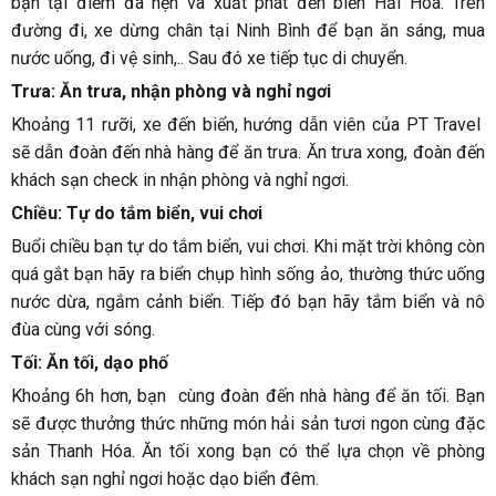
bạn tại điểm đã hẹn và xuất phát đến biển Hải Hòa. Trên
đường đi, xe dừng chân tại Ninh Bình để bạn ăn sáng, mua
nước uống, đi vệ sinh,.. Sau đó xe tiếp tục di chuyển.
Trưa: Ăn trưa, nhận phòng và nghỉ ngơi
Khoảng 11 rưỡi, xe đến biển, hướng dẫn viên của PT Travel
sẽ dẫn đoàn đến nhà hàng để ăn trưa. Ăn trưa xong, đoàn đến
khách sạn check in nhận phòng và nghỉ ngơi.
Chiều: Tự do tắm biển, vui chơi
Buổi chiều bạn tự do tắm biển, vui chơi. Khi mặt trời không còn
quá gắt bạn hãy ra biển chụp hình sống ảo, thường thức uống
nước dừa, ngắm cảnh biển. Tiếp đó bạn hãy tắm biển và nô
đùa cùng với sóng.
Tối: Ăn tối, dạo phố
Khoảng 6h hơn, bạn cùng đoàn đến nhà hàng để ăn tối. Bạn
sẽ được thưởng thức những món hải sản tươi ngon cùng đặc
sản Thanh Hóa. Ăn tối xong bạn có thể lựa chọn về phòng
khách sạn nghỉ ngơi hoặc dạo biển đêm.