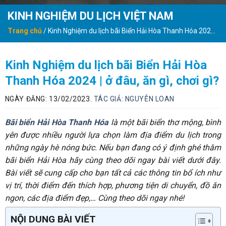
KINH NGHIỆM DU LỊCH VIỆT NAM
Trang chủ
/
Kinh Nghiệm du lịch bãi Biển Hải Hòa Thanh Hóa 2024 |
ở đâu, ăn gì, chơi gì?
Kinh Nghiệm du lịch bãi Biển Hải Hòa
Thanh Hóa 2024 | ở đâu, ăn gì, chơi gì?
NGÀY ĐĂNG: 13/02/2023.
TÁC GIẢ:
NGUYỄN LOAN
Bãi biển Hải Hòa Thanh Hóa
là một bãi biển thơ mộng, bình
yên được nhiều người lựa chọn làm địa điểm du lịch trong
những ngày hè nóng bức. Nếu bạn đang có ý định ghé thăm
bãi biển Hải Hòa hãy cùng theo dõi ngay bài viết dưới đây.
Bài viết sẽ cung cấp cho bạn tất cả các thông tin bổ ích như
vị trí, thời điểm đến thích hợp, phương tiện di chuyển, đồ ăn
ngon, các địa điểm đẹp,… Cùng theo dõi ngay nhé!
NỘI DUNG BÀI VIẾT