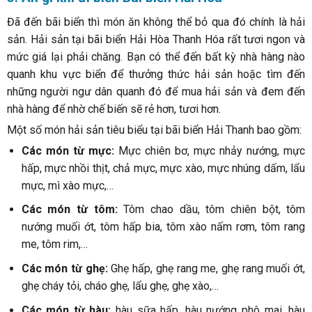
Đã đến bãi biển thì món ăn không thể bỏ qua đó chính là hải
sản. Hải sản tại bãi biển Hải Hòa Thanh Hóa rất tươi ngon và
mức giá lại phải chăng. Bạn có thể đến bất kỳ nhà hàng nào
quanh khu vực biển để thưởng thức hải sản hoặc tìm đến
những người ngư dân quanh đó để mua hải sản và đem đến
nhà hàng để nhờ chế biến sẽ rẻ hơn, tươi hơn.
Một số món hải sản tiêu biểu tại bãi biển Hải Thanh bao gồm:
Các món từ mực:
Mực chiên bơ, mực nhảy nướng, mực
hấp, mực nhồi thịt, chả mực, mực xào, mực nhúng dấm, lẩu
mực, mì xào mực,…
Các món từ tôm:
Tôm chao dầu, tôm chiên bột, tôm
nướng muối ớt, tôm hấp bia, tôm xào nấm rơm, tôm rang
me, tôm rim,…
Các món từ ghẹ:
Ghẹ hấp, ghẹ rang me, ghẹ rang muối ớt,
ghẹ cháy tỏi, cháo ghẹ, lẩu ghẹ, ghẹ xào,…
Các món từ hàu:
hàu sữa hấp, hàu nướng phô mai, hàu