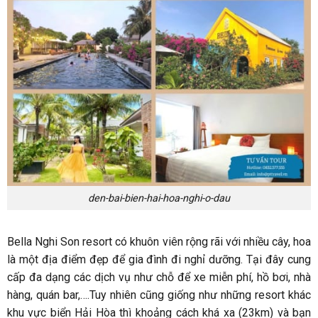
den-bai-bien-hai-hoa-nghi-o-dau
Bella Nghi Son resort có khuôn viên rộng rãi với nhiều cây, hoa
là một địa điểm đẹp để gia đình đi nghỉ dưỡng. Tại đây cung
cấp đa dạng các dịch vụ như chỗ để xe miễn phí, hồ bơi, nhà
hàng, quán bar,….Tuy nhiên cũng giống như những resort khác
khu vực biển Hải Hòa thì khoảng cách khá xa (23km) và bạn