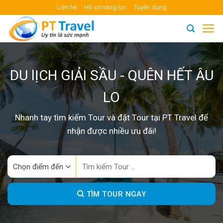
Skip
Liên hệ
Hồ sơ năng lực
Tuyển dụng
to
content
DU lỊCH GIẢI SẦU - QUÊN HẾT ÂU
LO
Nhanh tay tìm kiếm Tour và đặt Tour tại PT Travel để
nhận được nhiều ưu đãi!
Search
for:
TÌM TOUR NGAY