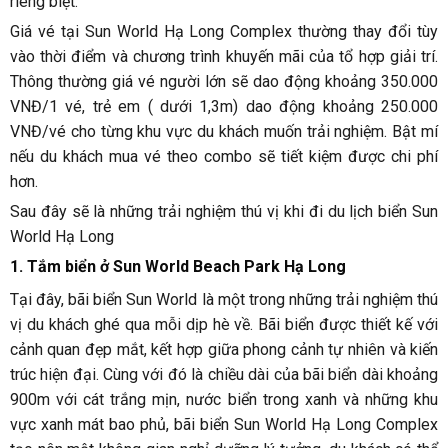
riêng biệt.
Giá vé tại Sun World Hạ Long Complex thường thay đổi tùy
vào thời điểm và chương trình khuyến mãi của tổ hợp giải trí.
Thông thường giá vé người lớn sẽ dao động khoảng 350.000
VNĐ/1 vé, trẻ em ( dưới 1,3m) dao động khoảng 250.000
VNĐ/vé cho từng khu vực du khách muốn trải nghiệm. Bật mí
nếu du khách mua vé theo combo sẽ tiết kiệm được chi phí
hơn.
Sau đây sẽ là những trải nghiệm thú vị khi đi du lịch biển Sun
World Hạ Long
1. Tắm biển ở Sun World Beach Park Hạ Long
Tại đây, bãi biển Sun World là một trong những trải nghiệm thú
vị du khách ghé qua mỗi dịp hè về. Bãi biển được thiết kế với
cảnh quan đẹp mắt, kết hợp giữa phong cảnh tự nhiên và kiến
trúc hiện đại. Cùng với đó là chiều dài của bãi biển dài khoảng
900m với cát trắng mịn, nước biển trong xanh và những khu
vực xanh mát bao phủ, bãi biển Sun World Hạ Long Complex