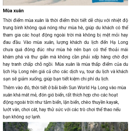
Mùa xuân
Thời điểm mùa xuân là thời điểm thời tiết dễ chịu với nhiệt độ
trung bình không quá nóng như mùa hè, giúp du khách có thể
tham gia các hoạt động ngoài trời mà không bị mệt mỏi hay
đau đầu. Vào mùa xuân, lượng khách du lịch đến Hạ Long
chưa quá đông đúc như mùa hè nên bạn có thể thoải mái
khám phá và thư giãn mà không cần phải xếp hàng chờ đợi
hay tranh chấp chỗ ngồi. Mùa xuân là mùa thấp điểm của du
lịch Hạ Long nên giá cả cho các dịch vụ, tour du lịch và khách
sạn sẽ giảm xuống, giúp bạn tiết kiệm chi phí du lịch.
Thêm vào đó, thời tiết ở bãi biển Sun World Hạ Long vào mùa
xuân khá mát mẻ, đón gió biển, rất thích hợp cho các hoạt
động ngoài trời như tắm biển, lặn biển, chèo thuyền kayak,
lướt ván, chơi cát, hay thử sức với các trò chơi thể thao nếu
bạn không sợ lạnh.