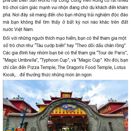
phá bãi biển Sun World Hạ Long. Công viên Rồng có rất nhiều
trò chơi cảm giác mạnh vui nhộn đang chờ du khách đến khám
phá. Nơi đây sẽ mang đến cho bạn những trải nghiệm độc đáo
mà bạn không thể tìm thấy ở bất kỳ nơi nào khác trên đất
nước Việt Nam.
Đối với những người thích mạo hiểm, bạn có thể tham gia một
số trò chơi như “Tàu cướp biển” hay “Theo dõi dấu chân rồng”.
Các gia đình hay nhóm bạn bè có thể tham gia “Tour de Paris”,
“Magic Umbrella”, “Typhoon Cup”, và “Magic Cup”. Khi đói, bạn
chỉ cần đến Pizza Temple, The Dragon’s Food Temple, Lotus
Kiosk,… để thưởng thức những món ăn ngon.