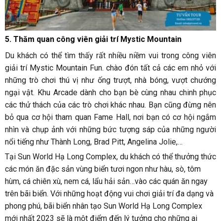
5. Thăm quan công viên giải trí Mystic Mountain
Du khách có thể tìm thấy rất nhiều niềm vui trong công viên
giải trí Mystic Mountain Fun. chào đón tất cả các em nhỏ với
những trò chơi thú vị như ống trượt, nhà bóng, vượt chướng
ngại vật. Khu Arcade dành cho bạn bè cùng nhau chinh phục
các thử thách của các trò chơi khác nhau. Bạn cũng đừng nên
bỏ qua cơ hội tham quan Fame Hall, nơi bạn có cơ hội ngắm
nhìn và chụp ảnh với những bức tượng sáp của những người
nổi tiếng như Thành Long, Brad Pitt, Angelina Jolie,…
Tại Sun World Hạ Long Complex, du khách có thể thưởng thức
các món ăn đặc sản vùng biển tươi ngon như hàu, sò, tôm
hùm, cá chiên xù, nem cá, lẩu hải sản…vào các quán ăn ngay
trên bãi biển. Với những hoạt động vui chơi giải trí đa dạng và
phong phú, bãi biển nhân tạo Sun World Hạ Long Complex
mới nhất 2023 sẽ là một điểm đến lý tưởng cho những ai