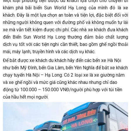
Một loại phương tiện được du khách lựa chọn cho chuyến đi
khám phá bãi biển Sun World Hạ Long của mình đó là xe
khách. Đây là một lựa chọn an toàn và tiện lợi, đặc biệt đối với
những người không quen với đường phố và không muốn tự lái
xe mà vẫn tiết kiệm được chi phí. Các nhà xe khách đưa khách
đến Biển Sun World Hạ Long thường đảm bảo chất lượng
dịch vụ tốt với các tiện nghi cần thiết, bao gồm ghế ngồi thoải
mái, máy lạnh, truyền hình và các dịch vụ khác.
Để bắt được xe khách du khách hãy đến các bến xe Hà Nội
như bến Mỹ Đình, bến Gia Lâm, bến Yên Nghĩa để bắt xe khách
chạy tuyến Hà Nội – Hạ Long. Có 2 loại xe là xe giường nằm
và xe ghế ngồi và mức giá cũng khác nhau nhưng chỉ dao
động từ 100.000 – 150.000 VNĐ/người phù hợp với túi tiền
của hầu hết mọi người.