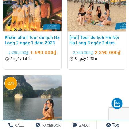
Khám phá | Tour du lịch Hạ
[Hot] Tour du lịch Hà Nội
Long 2 ngày 1 đêm 2023
Hạ Long 3 ngày 2 đêm
2023
1.690.000
₫
2.390.000
₫
2.290.000
₫
2.790.000
₫
2 ngày 1 đêm
3 ngày 2 đêm
-27%
Top
CALL
FACEBOOK
ZALO