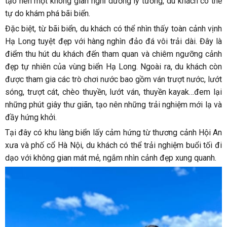
tạo nên một không gian nghỉ dưỡng lý tưởng, du khách có thể
tự do khám phá bãi biển.
Đặc biệt, từ bãi biển, du khách có thể nhìn thấy toàn cảnh vịnh
Hạ Long tuyệt đẹp với hàng nghìn đảo đá vôi trải dài. Đây là
điểm thu hút du khách đến tham quan và chiêm ngưỡng cảnh
đẹp tự nhiên của vùng biển Hạ Long. Ngoài ra, du khách còn
được tham gia các trò chơi nước bao gồm ván trượt nước, lướt
sóng, trượt cát, chèo thuyền, lướt ván, thuyền kayak…đem lại
những phút giây thư giãn, tạo nên những trải nghiệm mới lạ và
đầy hứng khởi.
Tại đây có khu làng biển lấy cảm hứng từ thương cảnh Hội An
xưa và phố cổ Hà Nội, du khách có thể trải nghiệm buổi tối đi
dạo với không gian mát mẻ, ngắm nhìn cảnh đẹp xung quanh.