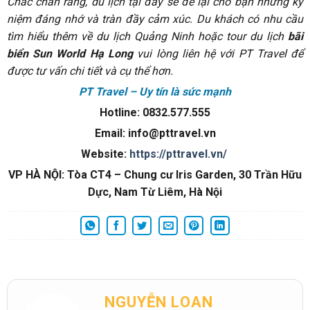
Chắc chắn rằng, du lịch tại đây sẽ để lại cho bạn những kỷ
niệm đáng nhớ và tràn đầy cảm xúc. Du khách có nhu cầu
tìm hiểu thêm về du lịch Quảng Ninh hoặc tour du lịch
bãi
biển Sun World Hạ Long
vui lòng liên hệ với PT Travel để
được tư vấn chi tiết và cụ thể hơn.
PT Travel – Uy tín là sức mạnh
Hotline: 0832.577.555
Email: info@pttravel.vn
Website:
https://pttravel.vn/
VP HÀ NỘI: Tòa CT4 – Chung cư Iris Garden, 30 Trần Hữu
Dực, Nam Từ Liêm, Hà Nội
NGUYỄN LOAN