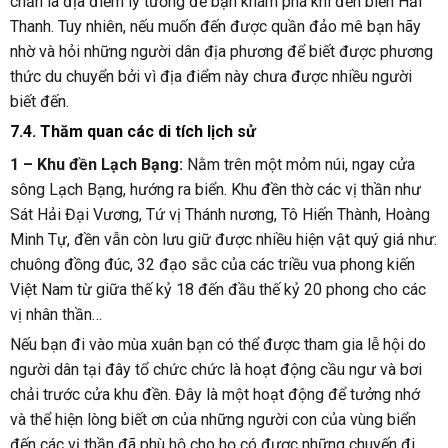
chắn là địa điểm lý tưởng để bạn khám phá khi đến biển Hải
Thanh. Tuy nhiên, nếu muốn đến được quần đảo mê bạn hãy
nhờ và hỏi những người dân địa phương để biết được phương
thức du chuyển bởi vì địa điểm này chưa được nhiều người
biết đến.
7.4. Thăm quan các di tích lịch sử
1 – Khu đền Lạch Bạng:
Nằm trên một mỏm núi, ngay cửa
sông Lạch Bạng, hướng ra biển. Khu đền thờ các vị thần như
Sát Hải Đại Vương, Tứ vị Thánh nương, Tô Hiến Thành, Hoàng
Minh Tự, đền vẫn còn lưu giữ được nhiều hiện vật quý giá như:
chuông đồng đúc, 32 đạo sắc của các triều vua phong kiến
Việt Nam từ giữa thế kỷ 18 đến đầu thế kỷ 20 phong cho các
vị nhân thần…
Nếu bạn đi vào mùa xuân bạn có thể được tham gia lễ hội do
người dân tại đây tổ chức chức là hoạt động cầu ngư và bơi
chải trước cửa khu đền. Đây là một hoạt động để tưởng nhớ
và thể hiện lòng biết ơn của những người con của vùng biển
đến các vị thần đã phù hộ cho họ có được những chuyến đi