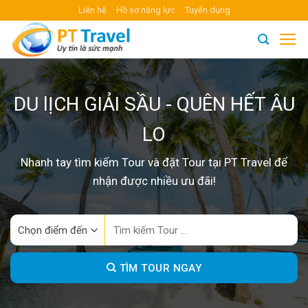
Skip
Liên hệ
Hồ sơ năng lực
Tuyển dụng
to
content
DU lỊCH GIẢI SẦU - QUÊN HẾT ÂU
LO
Nhanh tay tìm kiếm Tour và đặt Tour tại PT Travel để
nhận được nhiều ưu đãi!
Search
for:
TÌM TOUR NGAY