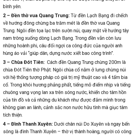
bình yên.
2 – Đền thờ vua Quang Trung:
Từ đền Lạch Bạng đi chếch
về hướng đông chừng ba trăm mét là đền thờ vua Quang
Trung. Ngôi đền tọa lạc trên sườn núi, quay mặt về hướng tây
nam trông xuống dòng Lạch Bạng. Trong đền vẫn còn lưu
những hoành phi, câu đối ngợi ca công đức của người anh
hùng áo vải “giúp dân, dựng nước xiết bao công trình”.
3 – Chùa Đót Tiên:
Cách đền Quang Trung chừng 200m là
chùa Đót Tiên thờ Phật. Ngôi chùa cổ nằm ở lưng chừng núi
với hệ thống tượng pháp có giá trị mỹ thuật cao và 4 tấm bia
cổ. Trong khói hương phảng phất, tiếng mõ điểm nhịp và tiếng
chuông vang vọng lan xa trên sóng nước, khiến cho tâm hồn
của tín đồ và cả những du khách như được đắm mình trong
không gian an lành, cảnh sắc non nước hữu tình mà giục tâm
tích thiện.
4 – Đình Thanh Xuyên:
Dưới chân núi Do Xuyên và ngay bến
sông là đình Thanh Xuyên – thờ vị thành hoàng, người có công