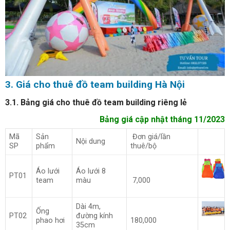
3. Giá cho thuê đồ team building Hà Nội
3.1. Bảng giá cho thuê đồ team building riêng lẻ
Bảng giá cập nhật tháng 11/2023
Mã
Sản
Đơn giá/lần
Nội dung
SP
phẩm
thuê/bộ
Áo lưới
Áo lưới 8
PT01
team
màu
7,000
Dài 4m,
Ống
PT02
đường kính
phao hơi
180,000
35cm