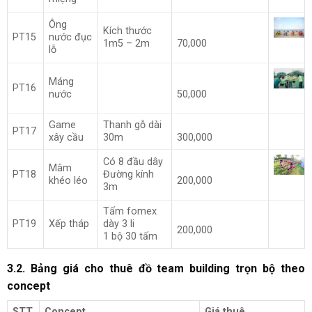
Ông
Kích thước
PT15
nước đục
1m5 – 2m
70,000
lỗ
Máng
PT16
nước
50,000
Game
Thanh gỗ dài
PT17
xây cầu
30m
300,000
Có 8 đầu dây
Mâm
PT18
Đường kính
khéo léo
200,000
3m
Tấm fomex
PT19
Xếp tháp
dày 3 li
200,000
1 bộ 30 tấm
3.2. Bảng giá cho thuê đồ team building trọn bộ theo
concept
STT
Concept
Giá thuê