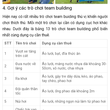
4. Gợi ý các trò chơi team building
Hiện nay có rất nhiều trò chơi team buiding thú vị khiến người
chơi thích thú. Mỗi một trò chơi lại cần có dụng cục hơi khác
nhau. Dưới đây là bảng 13 trò chơi team building phổ biến
nhất cùng dụng cụ cần thuê.
STT
Tên trò chơi
Dụng cụ cần thuê
Vượt xe tăng
1
Áo lưới, bạt, đĩa thức ăn
trên cát
Đưa nước về
Áo lưới, máng nước nhựa dài khoảng 30-
2
làng
50cm, xô nước, chai nhựa
Áo lưới, gậy tre dây dứa, kéo, áo phao,
3
Ra khơi
tay chèo, phao hơi
Đội quân thần
4
Áo lưới, ống phao dài khoảng 2m
tốc
5
Núi hơi
Áo lưới, những ngọn núi làm từ phao hơi
Chiếc hài vạn