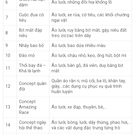
6
Áo lưới, những đôi hia khổng lồ
dặm
Cuộc đua cờ
Áo lưới, xe rùa, cờ tiêu, các khối chướng
7
tiêu
ngại vật
Bịt mắt đập
Áo lưới, ruy băng bịt mắt, gậy, niêu đất
8
niêu
treo ziczac trên dây
9
Nhảy bao bố
Áo lưới, bao dứa nhiều màu
10
Đào mỏ
Áo lưới, chậu nhỏ, kẹo, ống hút, bột mì
Thổi bay đá –
Áo lưới, bàn gỗ, đá viên, duy băng bịt
11
Khá là lạnh
mắt
Quần áo rằn ri, mũ cối, ba lô, khăn tay,
Concept quân
12
giày,…các dụng cụ phục vụ quá trình
đội
huấn luyện
Concept
13
Amazing
Áo lưới, xe đạp, thuyền, bè,…
Race
Concept ngày
Áo lưới, bóng, lưới, dây thừng, phao hơi,…
14
hội thể thao
và các vật dụng đặc trưng từng trò