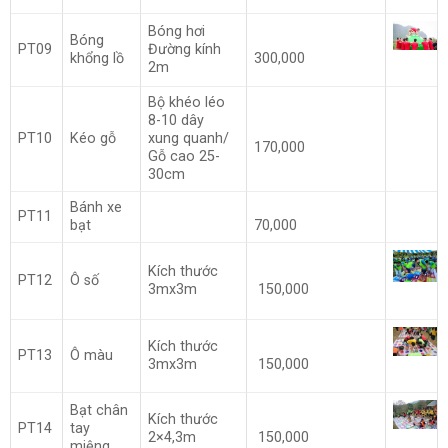
Bóng hơi
Bóng
PT09
Đường kính
khổng lồ
300,000
2m
Bộ khéo léo
8-10 dây
PT10
Kéo gỗ
xung quanh/
170,000
Gỗ cao 25-
30cm
Bánh xe
PT11
bạt
70,000
Kích thước
PT12
Ô số
3mx3m
150,000
Kích thước
PT13
Ô màu
3mx3m
150,000
Bạt chân
Kích thước
PT14
tay
2×4,3m
150,000
miệng