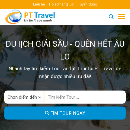
Skip
Liên hệ
Hồ sơ năng lực
Tuyển dụng
to
content
DU lỊCH GIẢI SẦU - QUÊN HẾT ÂU
LO
Nhanh tay tìm kiếm Tour và đặt Tour tại PT Travel để
nhận được nhiều ưu đãi!
Search
for:
TÌM TOUR NGAY