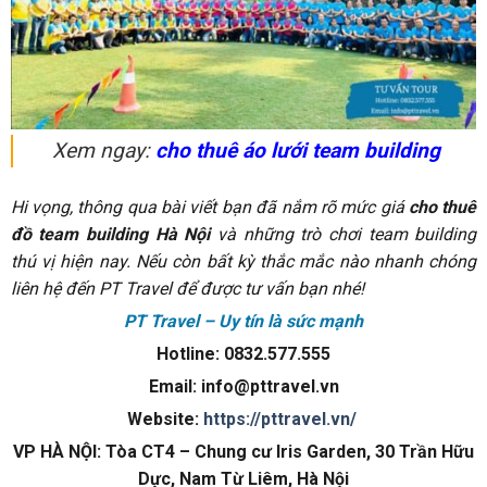
Xem ngay:
cho thuê áo lưới team building
Hi vọng, thông qua bài viết bạn đã nắm rõ mức giá
cho thuê
đồ team building Hà Nội
và những trò chơi team building
thú vị hiện nay. Nếu còn bất kỳ thắc mắc nào nhanh chóng
liên hệ đến PT Travel để được tư vấn bạn nhé!
PT Travel – Uy tín là sức mạnh
Hotline: 0832.577.555
Email: info@pttravel.vn
Website:
https://pttravel.vn/
VP HÀ NỘI: Tòa CT4 – Chung cư Iris Garden, 30 Trần Hữu
Dực, Nam Từ Liêm, Hà Nội