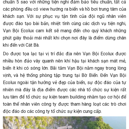
chuẩn 5 sao với những tiện nghi đảm bảo tiêu chuẩn, tất cả
các phòng đều có view hướng ra biển và hồ bơi trung tâm của
khách sạn. Với sự phục vụ tận tình của đội ngũ nhân viên
được đào tạo bài bản, nhiệt tình cùng các dịch vụ tiện nghi,
Vạn Bội Ecolux cam kết sẽ mang đến cho quý khách những
phút giây thoải mái nhất khi chọn nơi đây là điểm dừng chân
khi đến với Cát Bà.
Do được tọa lạc tại vị trí đắc địa nên Vạn Bội Ecolux được
nhiều hòn đảo vây quanh nên khí hậu tại khách sạn mát mẻ,
biển ít khi có sóng lớn. Bãi tắm Vạn Bội nằm ngay trong lòng
vịnh, và hệ thống phòng tập trung tại Bờ Biển. Đến Vạn Bội
Ecolux ngoài tận hưởng vẻ đẹp của biển, sự độc đáo của tự
nhiên mà đây là địa điểm được các nhà tổ chức sự kiện rất
lưu tâm để tổ chức sự kiện team building nhằm tạo cơ hội để
toàn thể nhân viên công ty được tham hàng loạt các trò chơi
độc đáo do các công ty tổ chức sự kiện cung cấp.