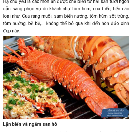
Hạ chủ yếu là các món ăn được chế biến từ hải sản tươi ngon
sẵn sàng phục vụ du khách như tôm hùm, cua biển, hến các
loại như: Cua rang muối, sam biển nướng, tôm hùm sốt trứng,
tôm nướng, bề bề,.. không thể bỏ qua khi đến hòn đảo xinh
đẹp này.
Lặn biển và ngắm san hô