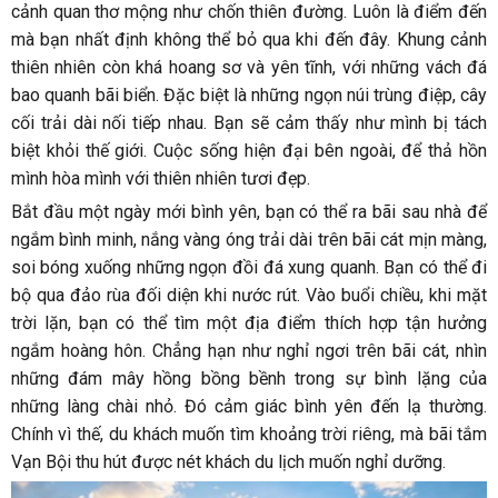
cảnh quan thơ mộng như chốn thiên đường. Luôn là điểm đến
mà bạn nhất định không thể bỏ qua khi đến đây. Khung cảnh
thiên nhiên còn khá hoang sơ và yên tĩnh, với những vách đá
bao quanh bãi biển. Đặc biệt là những ngọn núi trùng điệp, cây
cối trải dài nối tiếp nhau. Bạn sẽ cảm thấy như mình bị tách
biệt khỏi thế giới. Cuộc sống hiện đại bên ngoài, để thả hồn
mình hòa mình với thiên nhiên tươi đẹp.
Bắt đầu một ngày mới bình yên, bạn có thể ra bãi sau nhà để
ngắm bình minh, nắng vàng óng trải dài trên bãi cát mịn màng,
soi bóng xuống những ngọn đồi đá xung quanh. Bạn có thể đi
bộ qua đảo rùa đối diện khi nước rút. Vào buổi chiều, khi mặt
trời lặn, bạn có thể tìm một địa điểm thích hợp tận hưởng
ngắm hoàng hôn. Chẳng hạn như nghỉ ngơi trên bãi cát, nhìn
những đám mây hồng bồng bềnh trong sự bình lặng của
những làng chài nhỏ. Đó cảm giác bình yên đến lạ thường.
Chính vì thế, du khách muốn tìm khoảng trời riêng, mà bãi tắm
Vạn Bội thu hút được nét khách du lịch muốn nghỉ dưỡng.