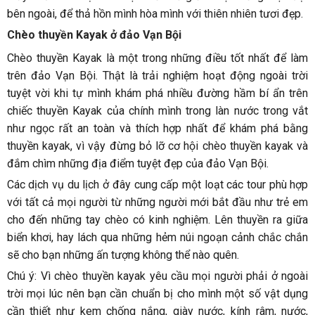
bên ngoài, để thả hồn mình hòa mình với thiên nhiên tươi đẹp.
Chèo thuyền Kayak ở đảo Vạn Bội
Chèo thuyền Kayak là một trong những điều tốt nhất để làm
trên đảo Vạn Bội. Thật là trải nghiệm hoạt động ngoài trời
tuyệt vời khi tự mình khám phá nhiều đường hầm bí ẩn trên
chiếc thuyền Kayak của chính mình trong làn nước trong vắt
như ngọc rất an toàn và thích hợp nhất để khám phá bằng
thuyền kayak, vì vậy đừng bỏ lỡ cơ hội chèo thuyền kayak và
đắm chìm những địa điểm tuyệt đẹp của đảo Vạn Bội.
Các dịch vụ du lịch ở đây cung cấp một loạt các tour phù hợp
với tất cả mọi người từ những người mới bắt đầu như trẻ em
cho đến những tay chèo có kinh nghiệm. Lên thuyền ra giữa
biển khơi, hay lách qua những hẻm núi ngoạn cảnh chắc chắn
sẽ cho bạn những ấn tượng không thể nào quên.
Chú ý: Vì chèo thuyền kayak yêu cầu mọi người phải ở ngoài
trời mọi lúc nên bạn cần chuẩn bị cho mình một số vật dụng
cần thiết như kem chống nắng, giày nước, kính râm, nước,