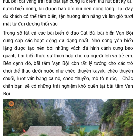
núi, bãi cát vàng trải dài bất tận cũng là điểm thu hút bất kỳ ai.
nước biển nông, lại được bao bởi núi nên sóng lặng. Tại đây
du khách có thể tắm biển, tận hưởng ánh nắng và làn gió tươi
mát từ đại dương thổi vào.
Trong số tất cả các bãi biển ở đảo Cát Bà, bãi biển Vạn Bội
cung cấp các hoạt động đa dạng nhất. Nhờ sóng yên biển
lặng được tạo nên bởi những vách đá hình cánh cung bao
quanh, bãi biển thực sự thích hợp cho cả người lớn và trẻ em.
Bên cạnh đó, bãi tắm Vạn Bội còn rất lý tưởng cho các trò
chơi thể thao dưới nước như chèo thuyền kayak, chèo thuyền
chuối, lướt ván bằng ca nô, chèo thuyền, mô tô nước,… Chắc
chắn bạn sẽ có những trải nghiệm khó quên tại bãi tắm Vạn
Bội.