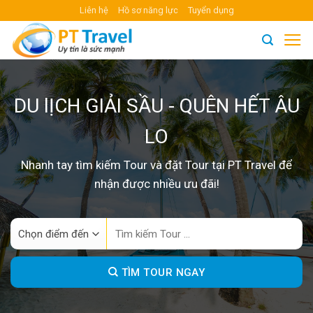
Skip
Liên hệ
Hồ sơ năng lực
Tuyển dụng
to
content
DU lỊCH GIẢI SẦU - QUÊN HẾT ÂU
LO
Nhanh tay tìm kiếm Tour và đặt Tour tại PT Travel để
nhận được nhiều ưu đãi!
Search
for:
TÌM TOUR NGAY