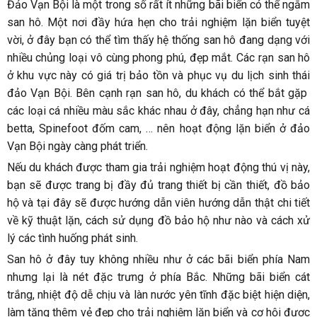
Đảo Vạn Bội là một trong số rất ít những bãi biển có thể ngắm
san hô. Một nơi đầy hứa hẹn cho trải nghiệm lặn biển tuyệt
vời, ở đây bạn có thể tìm thấy hệ thống san hô đang dạng với
nhiều chủng loại vô cùng phong phú, đẹp mắt. Các rạn san hô
ở khu vực này có giá trị bảo tồn và phục vụ du lịch sinh thái
đảo Vạn Bội. Bên cạnh rạn san hô, du khách có thể bắt gặp
các loại cá nhiều màu sắc khác nhau ở đây, chẳng hạn như cá
betta, Spinefoot đốm cam, … nên hoạt động lặn biển ở đảo
Vạn Bội ngày càng phát triển.
Nếu du khách được tham gia trải nghiệm hoạt động thú vị này,
bạn sẽ được trang bị đầy đủ trang thiết bị cần thiết, đồ bảo
hộ và tại đây sẽ được hướng dẫn viên hướng dẫn thật chi tiết
về kỹ thuật lặn, cách sử dụng đồ bảo hộ như nào và cách xử
lý các tình huống phát sinh.
San hô ở đây tuy không nhiều như ở các bãi biển phía Nam
nhưng lại là nét đặc trưng ở phía Bắc. Những bãi biển cát
trắng, nhiệt độ dễ chịu và làn nước yên tĩnh đặc biệt hiện diện,
làm tăng thêm vẻ đẹp cho trải nghiệm lặn biển và cơ hội được