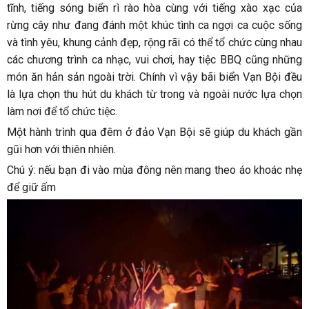
tĩnh, tiếng sóng biển rì rào hòa cùng với tiếng xào xạc của
rừng cây như đang đánh một khúc tình ca ngợi ca cuộc sống
và tình yêu, khung cảnh đẹp, rộng rãi có thể tổ chức cùng nhau
các chương trình ca nhạc, vui chơi, hay tiệc BBQ cũng những
món ăn hản sản ngoài trời. Chính vì vậy bãi biển Vạn Bội đều
là lựa chọn thu hút du khách từ trong và ngoài nước lựa chọn
làm nơi để tổ chức tiệc.
Một hành trình qua đêm ở đảo Vạn Bội sẽ giúp du khách gần
gũi hơn với thiên nhiên.
Chú ý: nếu bạn đi vào mùa đông nên mang theo áo khoác nhẹ
để giữ ấm