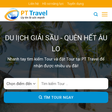
Skip
Liên hệ
Hồ sơ năng lực
Tuyển dụng
to
content
DU lỊCH GIẢI SẦU - QUÊN HẾT ÂU
LO
Nhanh tay tìm kiếm Tour và đặt Tour tại PT Travel để
nhận được nhiều ưu đãi!
Search
for:
TÌM TOUR NGAY