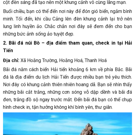
cột đèn sáng đã tạo nên một khung cảnh vô cùng lãng mạn.
Buổi chiều, bạn có thể đến nơi này để đón gió biển, ngắm bình
minh. Tối đến, khi cầu Cảng lên đèn khung cảnh lại trở nên
lung linh huyền ảo. Chắc chắn nơi đây sẽ đem đến cho bạn
những bức ảnh sống ảo tuyệt đẹp.
2. Bãi đá núi Bò – địa điểm tham quan, check in tại Hải
Tiến
Địa chỉ:
Xã
Hoằng Trường, Hoằng Hoá, Thanh Hoá
Bãi đá nằm cách biển Hải tiến khoảng 6 km về phía Bắc. Bãi
đá là địa điểm du lịch Hải Tiến được nhiều bạn trẻ yêu thích.
Nơi đây có khung cảnh thiên nhiên hoang dã. Bạn sẽ nhìn thấy
những bãi cắt trắng, những cơn sóng vỗ dập dềnh và bãi đá
đen, trắng đồ sộ ngay trước mắt. Đến bãi đá bạn có thể chụp
hình check in, tận hưởng không khí bình yên, thư giãn.