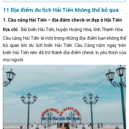
11 Địa điểm du lịch Hải Tiến không thể bỏ qua
1. Cầu cảng Hải Tiến – địa điểm check-in đẹp ở Hải Tiến
Địa chỉ:
Bãi biển Hải Tiến, huyện Hoằng Hóa, tỉnh Thanh Hóa.
Cầu cảng Hải Tiến là một trong những địa điểm bạn không thể
bỏ quan khi du lịch biển Hải Tiến. Cầu Cảng nằm ngay trên
biển Hải Tiến nên đã trở thành địa điểm check in yêu thích của
mọi người.