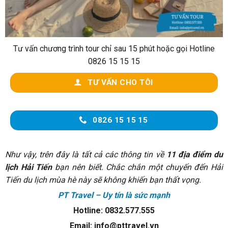
Tư vấn chương trình tour chỉ sau 15 phút hoặc gọi Hotline
0826 15 15 15
TƯ VẤN CHO TÔI
0826 15 15 15
Như vậy, trên đây là tất cả các thông tin về
11
địa điểm du
lịch Hải Tiến
bạn nên biết. Chắc chắn một chuyến đến Hải
Tiến du lịch mùa hè này sẽ không khiến bạn thất vọng.
PT Travel – Uy tín là sức mạnh
Hotline: 0832.577.555
Email: info@pttravel.vn