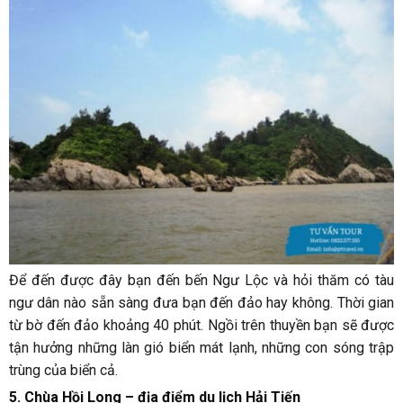
Để đến được đây bạn đến bến Ngư Lộc và hỏi thăm có tàu
ngư dân nào sẵn sàng đưa bạn đến đảo hay không. Thời gian
từ bờ đến đảo khoảng 40 phút. Ngồi trên thuyền bạn sẽ được
tận hưởng những làn gió biển mát lạnh, những con sóng trập
trùng của biển cả.
5. Chùa Hồi Long – địa điểm du lịch Hải Tiến