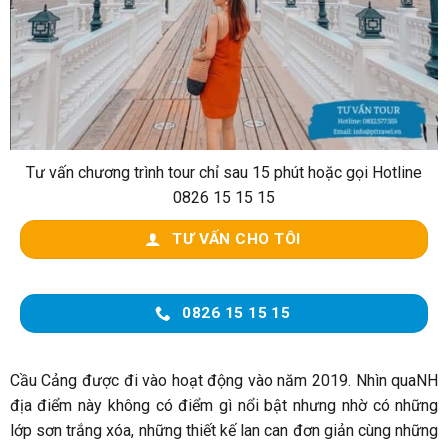
Tư vấn chương trình tour chỉ sau 15 phút hoặc gọi Hotline
0826 15 15 15
TƯ VẤN CHO TÔI
0826 15 15 15
Cầu Cảng được đi vào hoạt động vào năm 2019. Nhìn quaNH
địa điểm này không có điểm gì nổi bật nhưng nhờ có những
lớp sơn trắng xóa, những thiết kế lan can đơn giản cùng những