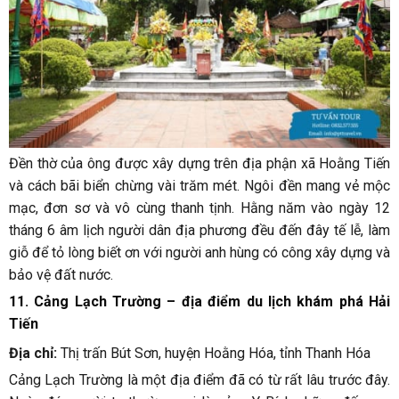
Đền thờ của ông được xây dựng trên địa phận xã Hoằng Tiến
và cách bãi biển chừng vài trăm mét. Ngôi đền mang vẻ mộc
mạc, đơn sơ và vô cùng thanh tịnh. Hằng năm vào ngày 12
tháng 6 âm lịch người dân địa phương đều đến đây tế lễ, làm
giỗ để tỏ lòng biết ơn với người anh hùng có công xây dựng và
bảo vệ đất nước.
11. Cảng Lạch Trường – địa điểm du lịch khám phá Hải
Tiến
Địa chỉ:
Thị trấn Bút Sơn, huyện Hoằng Hóa, tỉnh Thanh Hóa
Cảng Lạch Trường là một địa điểm đã có từ rất lâu trước đây.