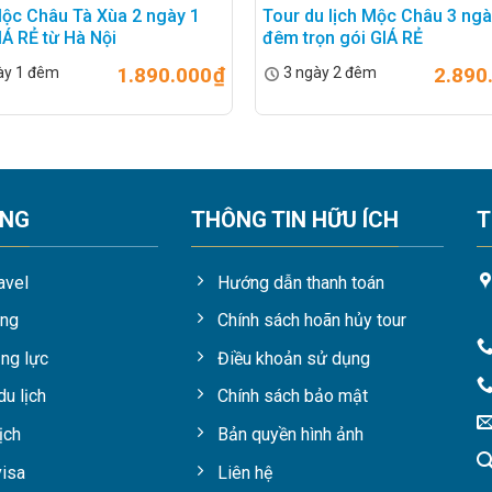
ộc Châu Tà Xùa 2 ngày 1
Tour du lịch Mộc Châu 3 ngà
Á RẺ từ Hà Nội
đêm trọn gói GIÁ RẺ
1.890.000
₫
2.890
ày 1 đêm
3 ngày 2 đêm
ỘNG
THÔNG TIN HỮU ÍCH
T
avel
Hướng dẫn thanh toán
ụng
Chính sách hoãn hủy tour
ng lực
Điều khoản sử dụng
du lịch
Chính sách bảo mật
ịch
Bản quyền hình ảnh
visa
Liên hệ