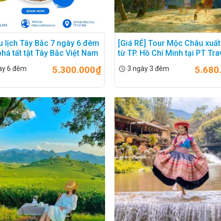
u lịch Tây Bắc 7 ngày 6 đêm
[Giá RẺ] Tour Mộc Châu xuất
há tất tật Tây Bắc Việt Nam
từ TP. Hồ Chí Minh tại PT Tra
5.300.000
₫
5.680
ày 6 đêm
3 ngày 3 đêm