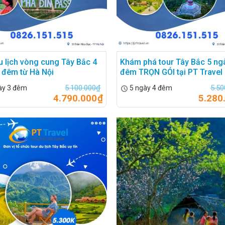
u lịch vòng cung Tây Bắc 4
Khám phá tour Tây Bắc 5 ng
 đêm từ Hà Nội
đêm TRỌN GÓI tại PT Travel
5.100.000
₫
5.50
ày 3 đêm
5 ngày 4 đêm
4.790.000
₫
5.280