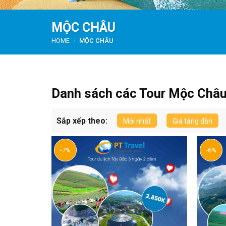
MỘC CHÂU
HOME
/
MỘC CHÂU
Danh sách các Tour Mộc Châ
Sắp xếp theo:
Mới nhất
Giá tăng dần
-7%
-6%