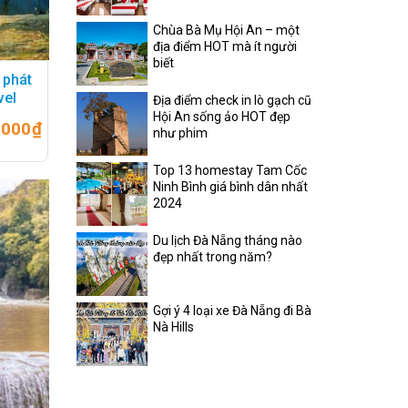
Chùa Bà Mụ Hội An – một
địa điểm HOT mà ít người
biết
 phát
vel
Địa điểm check in lò gạch cũ
Hội An sống ảo HOT đẹp
.000
₫
như phim
Top 13 homestay Tam Cốc
Ninh Bình giá bình dân nhất
2024
Du lịch Đà Nẵng tháng nào
đẹp nhất trong năm?
Gợi ý 4 loại xe Đà Nẵng đi Bà
Nà Hills