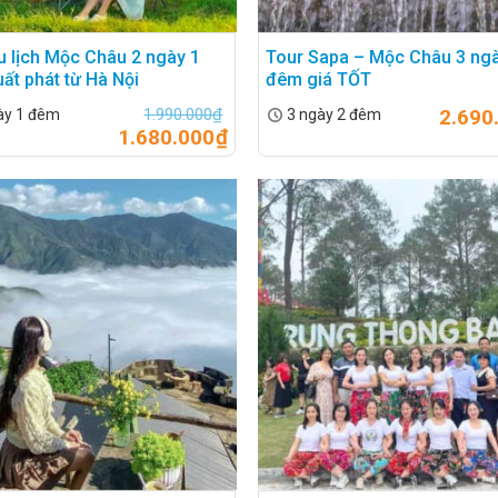
u lịch Mộc Châu 2 ngày 1
Tour Sapa – Mộc Châu 3 ng
ất phát từ Hà Nội
đêm giá TỐT
1.990.000
₫
2.690
ày 1 đêm
3 ngày 2 đêm
1.680.000
₫