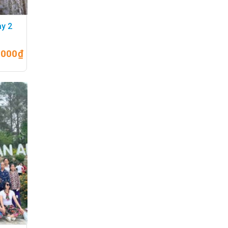
ày 2
.000
₫