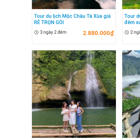
Tour du lịch Mộc Châu Tà Xùa giá
Tour d
RẺ TRỌN GÓI
đêm xu
2.880.000
₫
3 ngày 2 đêm
2 ng