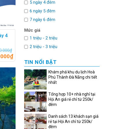
5 ngày 4 đêm
6 ngày 5 đêm
7 ngày 6 đêm
Mức giá
ày 4
1 triệu - 2 triệu
2 triệu - 3 triệu
0.000
₫
.000
₫
TIN NỔI BẬT
Khám phá khu du lịch Hoà
Phú Thành Đà Nẵng chi tiết
nhất
Tổng hợp 10+ nhà nghỉ tại
Hội An giá rẻ chỉ từ 250k/
đêm
Danh sách 13 khách sạn giá
rẻ tại Hội An chỉ từ 250k/
đêm