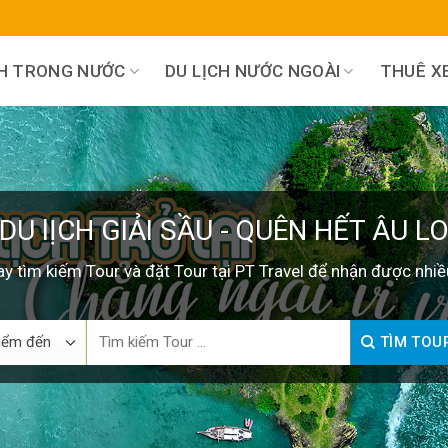
CH TRONG NƯỚC
DU LỊCH NƯỚC NGOÀI
THUÊ XE
DU lỊCH GIẢI SẦU - QUÊN HẾT ÂU L
y tìm kiếm Tour và đặt Tour tại PT Travel để nhận được nhiề
Search
TÌM TOU
for: