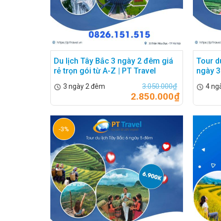
Du lịch Tây Bắc 3 ngày 2 đêm giá
Tour d
rẻ trọn gói từ A-Z | PT Travel
ngày 3
3.050.000
₫
3 ngày 2 đêm
4 ng
2.850.000
₫
-3%