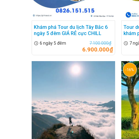
Khám phá Tour du lịch Tây Bắc 6
Tour d
ngày 5 đêm GIÁ RẺ cực CHILL
khám p
7.100.000
₫
6 ngày 5 đêm
7 ng
6.900.000
₫
-16%