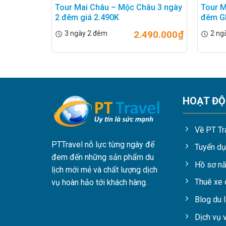
Tour Mai Châu – Mộc Châu 3 ngày
Tour M
2 đêm giá 2.490K
đêm GI
2.490.000
₫
3 ngày 2 đêm
2 ng
HOẠT Đ
Về PT Tr
PTTravel nỗ lực từng ngày để
Tuyển d
đem đến những sản phẩm du
Hồ sơ nă
lịch mới mẻ và chất lượng dịch
Thuê xe 
vụ hoàn hảo tới khách hàng.
Blog du l
Dịch vụ 