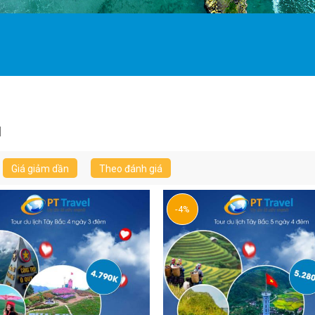
u
Giá giảm dần
Theo đánh giá
-4%