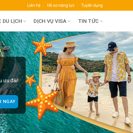
Liên hệ
Hồ sơ năng lực
Tuyển dụng
 DU LỊCH
DỊCH VỤ VISA
TIN TỨC
O
u ưu đãi!
R NGAY