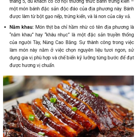
tháng 5, du khách có cơ hội thưởng thức bánh trứng kiến –
một món bánh đặc sản độc đáo của địa phương này. Bánh
được làm từ bột gạo nếp, trứng kiến, và lá non của cây vả.
Nằm khau:
Món thịt ba chỉ hầm nhừ có tên địa phương là
“nằm khau” hay “khâu nhục” là một đặc sản truyền thống
của người Tày, Nùng Cao Bằng. Sự thành công trong việc
làm món này nằm ở việc chọn nguyên liệu tươi ngon, sử
dụng gia vị phù hợp và chế biến kỹ lưỡng từng bước để đạt
được hương vị chuẩn.