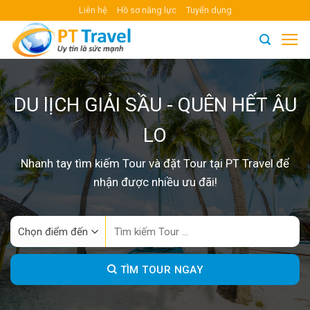
Skip
Liên hệ
Hồ sơ năng lực
Tuyển dụng
to
content
DU lỊCH GIẢI SẦU - QUÊN HẾT ÂU
LO
Nhanh tay tìm kiếm Tour và đặt Tour tại PT Travel để
nhận được nhiều ưu đãi!
Search
for:
TÌM TOUR NGAY