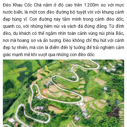
Đèo Khau Cốc Chà nằm ở độ cao trên 1.200m so với mực
nước biển, là một con đèo đường bộ tuyệt vời với khung cảnh
đẹp hùng vĩ. Con đường này tắm mình trong cảnh đèo dốc,
quanh co, với những hẻm núi và vách đá đứng đẳng. Từ đỉnh
đèo, du khách có thể ngắm nhìn toàn cảnh vùng núi phía Bắc,
nơi mà hoang sơ và ấn tượng. Đèo không chỉ thu hút với cảnh
đẹp tự nhiên, mà còn là điểm đến lý tưởng để trải nghiệm cảm
giác mạnh mẽ khi vượt qua những con đèo dốc.