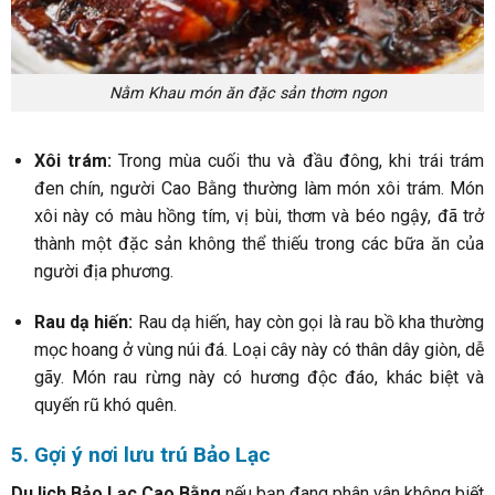
Nằm Khau món ăn đặc sản thơm ngon
Xôi trám:
Trong mùa cuối thu và đầu đông, khi trái trám
đen chín, người Cao Bằng thường làm món xôi trám. Món
xôi này có màu hồng tím, vị bùi, thơm và béo ngậy, đã trở
thành một đặc sản không thể thiếu trong các bữa ăn của
người địa phương.
Rau dạ hiến:
Rau dạ hiến, hay còn gọi là rau bồ kha thường
mọc hoang ở vùng núi đá. Loại cây này có thân dây giòn, dễ
gãy. Món rau rừng này có hương độc đáo, khác biệt và
quyến rũ khó quên.
5. Gợi ý nơi lưu trú Bảo Lạc
Du lịch Bảo Lạc Cao Bằng
nếu bạn đang phân vân không biết