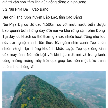
giá trị văn hóa, tâm linh của cộng đồng địa phương.
3.2 Núi Phja Dạ – Cao Bằng
Địa chỉ:
Thái Sơn, huyện Bảo Lạc, tỉnh Cao Bằng
Núi Phja Dạ có độ cao 1.500m so với mực nước biển, được
bao quanh bởi những dãy đồi núi và khu rừng rậm phía Đông.
Tại đây, du khách có thể tham gia vào nhiều hoạt động như leo
núi, trải nghiệm sinh tồn thực tế, ngắm nhìn cảnh đẹp thiên
nhiên và ghi lại những khoảnh khắc tuyệt đẹp qua ống kính
của máy ảnh. Núi nổi bật với khí hậu mát mẻ và trong lành,
cùng những mảng mây trôi qua giúp tạo nên một bức tranh
thiên nhiên hùng vĩ.