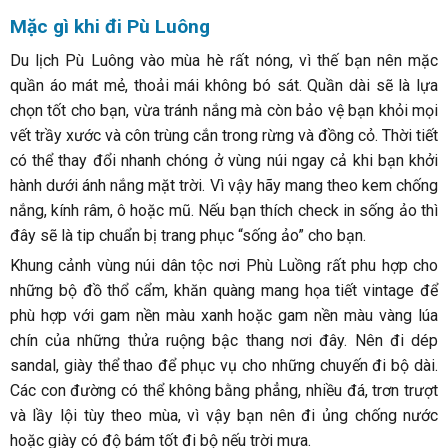
Mặc gì khi đi Pù Luông
Du lịch Pù Luông vào mùa hè rất nóng, vì thế bạn nên mặc
quần áo mát mẻ, thoải mái không bó sát. Quần dài sẽ là lựa
chọn tốt cho bạn, vừa tránh nắng mà còn bảo vệ bạn khỏi mọi
vết trầy xước và côn trùng cắn trong rừng và đồng cỏ. Thời tiết
có thể thay đổi nhanh chóng ở vùng núi ngay cả khi bạn khởi
hành dưới ánh nắng mặt trời. Vì vậy hãy mang theo kem chống
nắng, kính râm, ô hoặc mũ. Nếu bạn thích check in sống ảo thì
đây sẽ là tip chuẩn bị trang phục “sống ảo” cho bạn.
Khung cảnh vùng núi dân tộc nơi Phù Luồng rất phu hợp cho
những bộ đồ thổ cẩm, khăn quàng mang họa tiết vintage để
phù hợp với gam nền màu xanh hoặc gam nền màu vàng lúa
chín của những thửa ruộng bậc thang nơi đây. Nên đi dép
sandal, giày thể thao để phục vụ cho những chuyến đi bộ dài.
Các con đường có thể không bằng phẳng, nhiều đá, trơn trượt
và lầy lội tùy theo mùa, vì vậy bạn nên đi ủng chống nước
hoặc giày có độ bám tốt đi bộ nếu trời mưa.