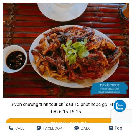
Tư vấn chương trình tour chỉ sau 15 phút hoặc gọi Hotline
0826 15 15 15
TƯ VẤN CHO TÔI
Top
CALL
FACEBOOK
ZALO