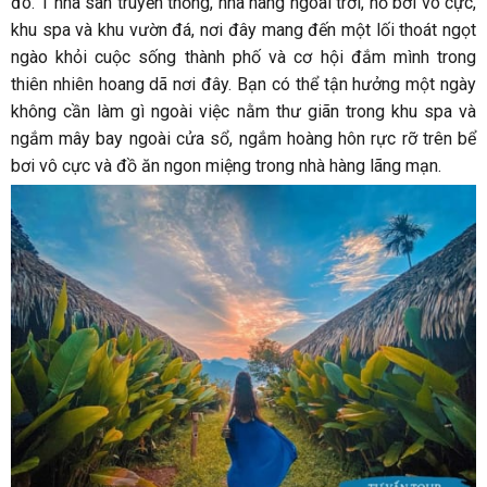
đó. 1 nhà sàn truyền thống, nhà hàng ngoài trời, hồ bơi vô cực,
khu spa và khu vườn đá, nơi đây mang đến một lối thoát ngọt
ngào khỏi cuộc sống thành phố và cơ hội đắm mình trong
thiên nhiên hoang dã nơi đây. Bạn có thể tận hưởng một ngày
không cần làm gì ngoài việc nằm thư giãn trong khu spa và
ngắm mây bay ngoài cửa sổ, ngắm hoàng hôn rực rỡ trên bể
bơi vô cực và đồ ăn ngon miệng trong nhà hàng lãng mạn.