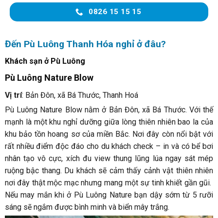
0826 15 15 15
Đến Pù Luông Thanh Hóa nghỉ ở đâu?
Khách sạn ở Pù Luông
Pù Luông Nature Blow
Vị trí
: Bản Đôn, xã Bá Thước, Thanh Hoá
Pù Luông Nature Blow nằm ở Bản Đôn, xã Bá Thước. Với thế
mạnh là một khu nghỉ dưỡng giữa lòng thiên nhiên bao la của
khu bảo tồn hoang sơ của miền Bắc. Nơi đây còn nổi bật với
rất nhiều điểm độc đáo cho du khách check – in và có bể bơi
nhân tạo vô cực, xích đu view thung lũng lúa ngay sát mép
ruộng bậc thang. Du khách sẽ cảm thấy cảnh vật thiên nhiên
nơi đây thật mộc mạc nhưng mang một sự tinh khiết gần gũi.
Nếu may mắn khi ở Pù Luông Nature bạn dậy sớm từ 5 rưỡi
sáng sẽ ngắm được bình minh và biển mây trắng.