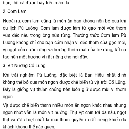
bạn, thịt cá được bày trên mâm lá.
2. Cơm Lam
Ngoài ra, cơm lam cũng là món ăn bạn không nên bỏ qua khi
du lịch Pù Luông. Cơm lam được làm từ gạo mới vừa thơm
vừa dẻo nấu trong ống nứa rừng. Thưởng thức Cơm lam Pù
Luông không chỉ cho bạn cảm nhận vị dẻo thơm của gạo mới,
vị ngọt của nước rừng và hương thơm mát của tre rừng; tất cả
tạo nên một hương vị rất riêng cho nơi đây.
3. Vịt Nướng Cổ Lũng
Khi trải nghiệm Pù Luông, đặc biệt là Bản Hiêu, nhất định
không thể bỏ qua món ngon được chế biến từ vịt trời Cổ Lũng.
Đây là giống vịt thuần chủng nên luôn giữ được mùi vị thơm
ngon.
Vịt được chế biến thành nhiều món ăn ngon khác nhau nhưng
ngon nhất vẫn là món vịt nướng. Thịt vịt chín tới da nâu, ngọt
thịt và đặc biệt nhất là mùi thơm quyến rũ rất riêng khiến du
khách không thể nào quên.