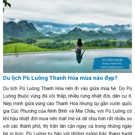
Du lịch Pù Luông Thanh Hóa mùa nào đẹp?
Du lịch Pù Luông Thanh Hóa nên đi vào giữa mùa hè. Do Pù
Luông thuộc vùng đá vôi thấp, nhiều rừng nhiệt đới, dân cư ít.
Nép mình giữa vùng cao Thanh Hóa nhưng lại gần vườn quốc
gia Cúc Phương của Ninh Bình và Mai Châu, với Pù Luông có
khí hậu nhiệt đới mưa nên mát mẻ và dễ chịu hơn rất nhiều so
với các thành phố, thị trấn lân cận ngay cả trong những ngày
hè oi bức. Pù Luông tự hào với những ruộng bậc thang tuyệt