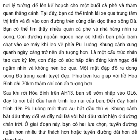
nơi lý tưởng để lên kế hoạch cho một buổi cà phê và thăm
quan thắng cảnh. Tại đây, bạn có thể tránh lái xe qua trung tâm
thị trấn và đi vào con đường trên cùng dẫn dọc theo sông Đà.
Bạn có thể tìm thấy nhiều quán cà phê và nhà hàng nhìn ra
sông. Con đường ngoằn ngoèo này sẽ khiến bạn phải bám
chặt vào xe máy khi leo về phía Pù Luông. Khung cảnh xung
quanh ngày càng trở nên ấn tượng hơn. Là một cấu trúc nhân
tạo cực kỳ lớn, con đập có sức hấp dẫn đáng kinh ngạc để
ngắm nhìn và không nên bỏ qua. Một mặt đập đổ ra dòng
sông Đà trong xanh tuyệt đẹp. Phía bên kia giáp với hồ Hòa
Bình dài 70km thậm chí còn ấn tượng hơn.
Sau khi rời Hòa Bình trên AH13, bạn sẽ sớm nhập vào QL6,
đây là nơi bắt đầu hành trình leo núi của bạn. Đến đây hành
trình đến Pù Luông mới thực sự bắt đầu thú vị. Khung cảnh
bắt đầu thay đổi và dãy núi Đá vôi bắt đầu xuất hiện ở đường
chân trời. Ở giai đoạn này, bạn có hai lựa chọn, tuyến đường
ngắn hơn nhiều thử thách hơn hoặc tuyến đường dài hơn dễ
dàng hơn.