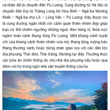
cá nhân để di chuyển đến Pù Luông. Cung đường từ Hà Nội di
chuyển đến Đại lộ Thăng Long tới Hòa Bình – Ngã ba Mường
Khến – Ngã ba chợ Lồ – Lũng Vân – Pù Luông. Đây được coi
là cung đường ngắn nhất với cảnh quan thiên nhiên đẹp giúp
bạn có thể chiêm ngưỡng những ngọn đèo hùng vĩ, thỏa sức
ngắm toàn cảnh thung lũng Pù Luông. Một khung cảnh tuyệt
vời của khung cảnh thiên nhiên của núi, thung lũng, ruộng bậc
thang thường xanh, hoặc dừng chân giao lưu với các dân tộc
địa phương Thái đen, Thái trắng, Mường tại đây. Thưởng thức
các bữa ăn chính thống do chủ nhà địa phương nấu hoặc qua
đêm với họ trong ngôi nhà sàn truyền thống của họ.