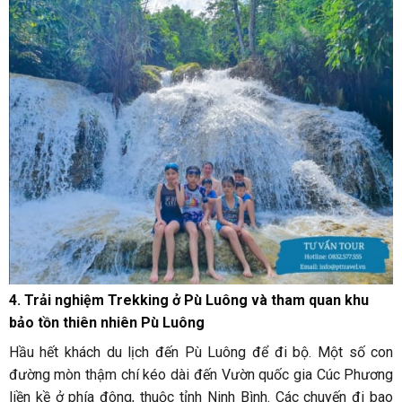
4. Trải nghiệm Trekking ở Pù Luông và tham quan khu
bảo tồn thiên nhiên Pù Luông
Hầu hết khách du lịch đến Pù Luông để đi bộ. Một số con
đường mòn thậm chí kéo dài đến Vườn quốc gia Cúc Phương
liền kề ở phía đông, thuộc tỉnh Ninh Bình. Các chuyến đi bao