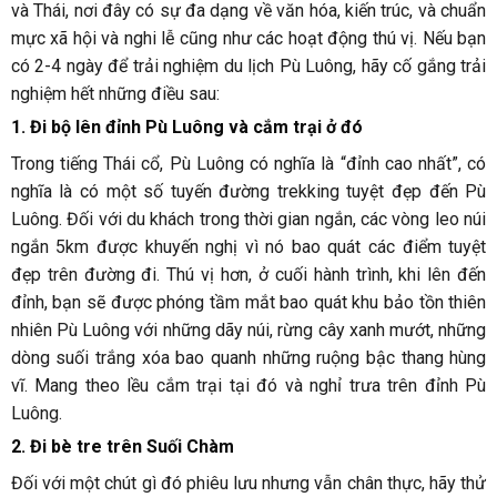
và Thái, nơi đây có sự đa dạng về văn hóa, kiến trúc, và chuẩn
mực xã hội và nghi lễ cũng như các hoạt động thú vị. Nếu bạn
có 2-4 ngày để trải nghiệm du lịch Pù Luông, hãy cố gắng trải
nghiệm hết những điều sau:
1. Đi bộ lên đỉnh Pù Luông và cắm trại ở đó
Trong tiếng Thái cổ, Pù Luông có nghĩa là “đỉnh cao nhất”, có
nghĩa là có một số tuyến đường trekking tuyệt đẹp đến Pù
Luông. Đối với du khách trong thời gian ngắn, các vòng leo núi
ngắn 5km được khuyến nghị vì nó bao quát các điểm tuyệt
đẹp trên đường đi. Thú vị hơn, ở cuối hành trình, khi lên đến
đỉnh, bạn sẽ được phóng tầm mắt bao quát khu bảo tồn thiên
nhiên Pù Luông với những dãy núi, rừng cây xanh mướt, những
dòng suối trắng xóa bao quanh những ruộng bậc thang hùng
vĩ. Mang theo lều cắm trại tại đó và nghỉ trưa trên đỉnh Pù
Luông.
2. Đi bè tre trên Suối Chàm
Đối với một chút gì đó phiêu lưu nhưng vẫn chân thực, hãy thử