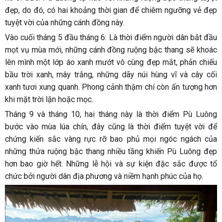
đẹp, do đó, có hai khoảng thời gian để chiêm ngưỡng vẻ đẹp
tuyệt vời của những cánh đồng này.
Vào cuối tháng 5 đầu tháng 6: Là thời điểm người dân bắt đầu
mọt vụ mùa mới, những cánh đồng ruộng bậc thang sẽ khoác
lên mình một lớp áo xanh mướt vô cùng đẹp mắt, phản chiếu
bầu trời xanh, mây trắng, những dãy núi hùng vĩ và cây cối
xanh tươi xung quanh. Phong cảnh thậm chí còn ấn tượng hơn
khi mặt trời lặn hoặc mọc.
Tháng 9 và tháng 10, hai tháng này là thời điểm Pù Luông
bước vào mùa lúa chín, đây cũng là thời điểm tuyệt vời để
chứng kiến sắc vàng rực rỡ bao phủ mọi ngóc ngách của
những thửa ruộng bậc thang nhiều tầng khiến Pù Luông đẹp
hơn bao giờ hết. Những lễ hội và sự kiện đặc sắc được tổ
chức bởi người dân địa phương và niềm hạnh phúc của họ.