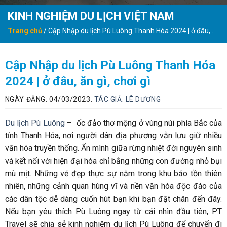
KINH NGHIỆM DU LỊCH VIỆT NAM
Trang chủ
/
Cập Nhập du lịch Pù Luông Thanh Hóa 2024 | ở đâu,
ăn gì, chơi gì
Cập Nhập du lịch Pù Luông Thanh Hóa
2024 | ở đâu, ăn gì, chơi gì
NGÀY ĐĂNG: 04/03/2023.
TÁC GIẢ:
LÊ DƯƠNG
Du lịch Pù Luông
– ốc đảo thơ mộng ở vùng núi phía Bắc của
tỉnh Thanh Hóa, nơi người dân địa phương vẫn lưu giữ nhiều
văn hóa truyền thống. Ẩn mình giữa rừng nhiệt đới nguyên sinh
và kết nối với hiện đại hóa chỉ bằng những con đường nhỏ bụi
mù mịt. Những vẻ đẹp thực sự nằm trong khu bảo tồn thiên
nhiên, những cảnh quan hùng vĩ và nền văn hóa độc đáo của
các dân tộc dễ dàng cuốn hút bạn khi bạn đặt chân đến đây.
Nếu bạn yêu thích Pù Luông ngay từ cái nhìn đầu tiên, PT
Travel sẽ chia sẻ kinh nghiệm du lịch Pù Luông để chuyến đi