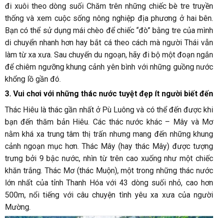
đi xuôi theo dòng suối Chăm trên những chiếc bè tre truyền
thống và xem cuộc sống nông nghiệp địa phương ở hai bên.
Bạn có thể sử dụng mái chèo để chiếc “đò” bằng tre của mình
di chuyển nhanh hơn hay bắt cá theo cách mà người Thái vẫn
làm từ xa xưa. Sau chuyến du ngoạn, hãy đi bộ một đoạn ngắn
để chiêm ngưỡng khung cảnh yên bình với những guồng nước
khổng lồ gần đó.
3. Vui chơi với những thác nước tuyệt đẹp ít người biết đến
Thác Hiêu là thác gần nhất ở Pù Luông và có thể đến được khi
bạn đến thăm bản Hiêu. Các thác nước khác – Mây và Mơ
nằm khá xa trung tâm thị trấn nhưng mang đến những khung
cảnh ngoạn mục hơn. Thác Mây (hay thác Mây) được tượng
trưng bởi 9 bậc nước, nhìn từ trên cao xuống như một chiếc
khăn trắng. Thác Mơ (thác Muộn), một trong những thác nước
lớn nhất của tỉnh Thanh Hóa với 43 dòng suối nhỏ, cao hơn
500m, nổi tiếng với câu chuyện tình yêu xa xưa của người
Mường.