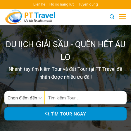
Skip
Liên hệ
Hồ sơ năng lực
Tuyển dụng
to
content
DU lỊCH GIẢI SẦU - QUÊN HẾT ÂU
LO
Nhanh tay tìm kiếm Tour và đặt Tour tại PT Travel để
nhận được nhiều ưu đãi!
Search
for:
TÌM TOUR NGAY