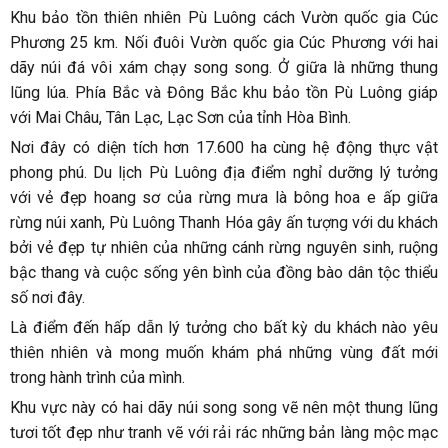
Khu bảo tồn thiên nhiên Pù Luông cách Vườn quốc gia Cúc
Phương 25 km. Nối đuôi Vườn quốc gia Cúc Phương với hai
dãy núi đá vôi xám chạy song song. Ở giữa là những thung
lũng lúa. Phía Bắc và Đông Bắc khu bảo tồn Pù Luông giáp
với Mai Châu, Tân Lạc, Lạc Sơn của tỉnh Hòa Bình.
Nơi đây có diện tích hơn 17.600 ha cùng hệ động thực vật
phong phú. Du lịch Pù Luông địa điểm nghỉ dưỡng lý tưởng
với vẻ đẹp hoang sơ của rừng mưa là bông hoa e ấp giữa
rừng núi xanh, Pù Luông Thanh Hóa gây ấn tượng với du khách
bởi vẻ đẹp tự nhiên của những cánh rừng nguyên sinh, ruộng
bậc thang và cuộc sống yên bình của đồng bào dân tộc thiểu
số nơi đây.
Là điểm đến hấp dẫn lý tưởng cho bất kỳ du khách nào yêu
thiên nhiên và mong muốn khám phá những vùng đất mới
trong hành trình của mình.
Khu vực này có hai dãy núi song song vẽ nên một thung lũng
tươi tốt đẹp như tranh vẽ với rải rác những bản làng mộc mạc