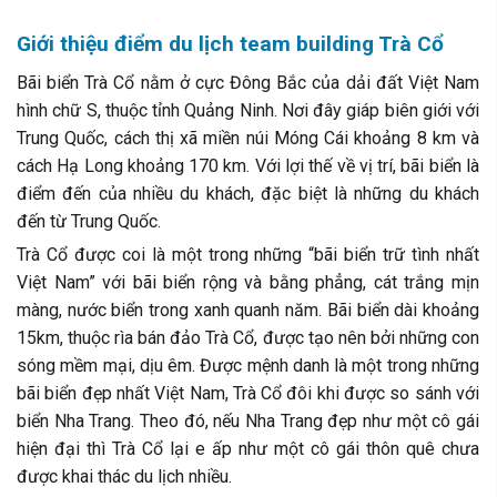
Giới thiệu điểm du lịch team building Trà Cổ
Bãi biển Trà Cổ nằm ở cực Đông Bắc của dải đất Việt Nam
hình chữ S, thuộc tỉnh Quảng Ninh. Nơi đây giáp biên giới với
Trung Quốc, cách thị xã miền núi Móng Cái khoảng 8 km và
cách Hạ Long khoảng 170 km. Với lợi thế về vị trí, bãi biển là
điểm đến của nhiều du khách, đặc biệt là những du khách
đến từ Trung Quốc.
Trà Cổ được coi là một trong những “bãi biển trữ tình nhất
Việt Nam” với bãi biển rộng và bằng phẳng, cát trắng mịn
màng, nước biển trong xanh quanh năm. Bãi biển dài khoảng
15km, thuộc rìa bán đảo Trà Cổ, được tạo nên bởi những con
sóng mềm mại, dịu êm. Được mệnh danh là một trong những
bãi biển đẹp nhất Việt Nam, Trà Cổ đôi khi được so sánh với
biển Nha Trang. Theo đó, nếu Nha Trang đẹp như một cô gái
hiện đại thì Trà Cổ lại e ấp như một cô gái thôn quê chưa
được khai thác du lịch nhiều.