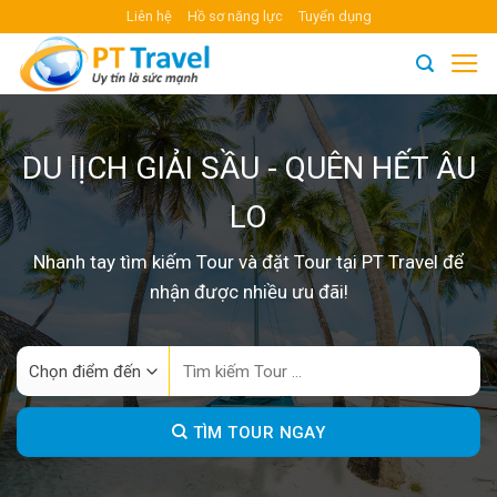
Skip
Liên hệ
Hồ sơ năng lực
Tuyển dụng
to
content
DU lỊCH GIẢI SẦU - QUÊN HẾT ÂU
LO
Nhanh tay tìm kiếm Tour và đặt Tour tại PT Travel để
nhận được nhiều ưu đãi!
Search
for:
TÌM TOUR NGAY