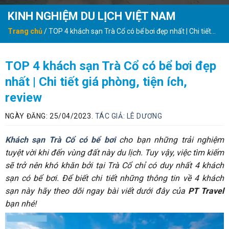
KINH NGHIỆM DU LỊCH VIỆT NAM
Trang chủ
/
TOP 4 khách sạn Trà Cổ có bể bơi đẹp nhất | Chi tiết
giá phòng, tiện ích, review
TOP 4 khách sạn Trà Cổ có bể bơi đẹp
nhất | Chi tiết giá phòng, tiện ích,
review
NGÀY ĐĂNG: 25/04/2023.
TÁC GIẢ:
LÊ DƯƠNG
Khách sạn Trà Cổ có bể bơi
cho bạn những trải nghiệm
tuyệt vời khi đến vùng đất này du lịch. Tuy vậy, việc tìm kiếm
sẽ trở nên khó khăn bởi tại Trà Cổ chỉ có duy nhất 4 khách
sạn có bể bơi. Để biết chi tiết những thông tin về 4 khách
sạn này hãy theo dõi ngay bài viết dưới đây của
PT Travel
bạn nhé!