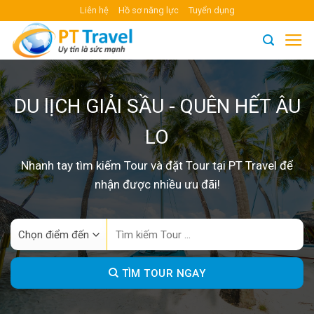
Skip
Liên hệ
Hồ sơ năng lực
Tuyển dụng
to
content
DU lỊCH GIẢI SẦU - QUÊN HẾT ÂU
LO
Nhanh tay tìm kiếm Tour và đặt Tour tại PT Travel để
nhận được nhiều ưu đãi!
Search
for:
TÌM TOUR NGAY