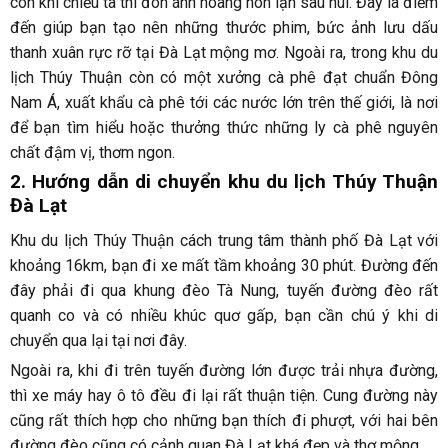
còn khi chiều tà thì đón ánh hoàng hôn lặn sau núi. Đây là điểm
đến giúp bạn tạo nên những thước phim, bức ảnh lưu dấu
thanh xuân rực rỡ tại Đà Lạt mộng mơ. Ngoài ra, trong khu du
lịch Thúy Thuận còn có một xưởng cà phê đạt chuẩn Đông
Nam Á, xuất khẩu cà phê tới các nước lớn trên thế giới, là nơi
để bạn tìm hiểu hoặc thưởng thức những ly cà phê nguyên
chất đậm vị, thơm ngon.
2. Hướng dẫn di chuyển khu du lịch Thúy Thuận
Đà Lạt
Khu du lịch Thúy Thuận cách trung tâm thành phố Đà Lạt với
khoảng 16km, bạn đi xe mất tầm khoảng 30 phút. Đường đến
đây phải đi qua khung đèo Tà Nung, tuyến đường đèo rất
quanh co và có nhiều khúc quơ gấp, bạn cần chú ý khi di
chuyển qua lại tại nơi đây.
Ngoài ra, khi đi trên tuyến đường lớn được trải nhựa đường,
thì xe máy hay ô tô đều đi lại rất thuận tiện. Cung đường này
cũng rất thích hợp cho những bạn thích đi phượt, với hai bên
đường đèo cũng có cảnh quan Đà Lạt khá đẹp và thơ mộng.