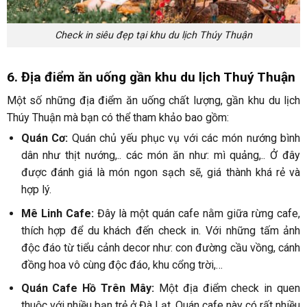
Check in siêu đẹp tại khu du lịch Thúy Thuận
6. Địa điểm ăn uống gần khu du lịch Thuý Thuận
Một số những địa điểm ăn uống chất lượng, gần khu du lịch
Thúy Thuận mà bạn có thể tham khảo bao gồm:
Quán Cơ:
Quán chủ yếu phục vụ với các món nướng bình
dân như thịt nướng,.. các món ăn như: mì quảng,.. Ở đây
được đánh giá là món ngon sạch sẽ, giá thành khá rẻ và
hợp lý.
Mê Linh Cafe:
Đây là một quán cafe nằm giữa rừng cafe,
thích hợp để du khách đến check in. Với những tấm ảnh
độc đáo từ tiểu cảnh decor như: con đường cầu vồng, cánh
đồng hoa vô cùng độc đáo, khu cổng trời,…
Quán Cafe Hồ Trên Mây:
Một địa điểm check in quen
thuộc với nhiều bạn trẻ ở Đà Lạt. Quán cafe này có rất nhiều