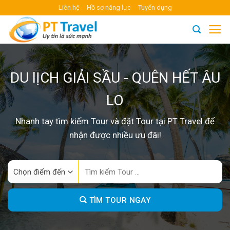
Skip
Liên hệ
Hồ sơ năng lực
Tuyển dụng
to
content
DU lỊCH GIẢI SẦU - QUÊN HẾT ÂU
LO
Nhanh tay tìm kiếm Tour và đặt Tour tại PT Travel để
nhận được nhiều ưu đãi!
Search
for:
TÌM TOUR NGAY