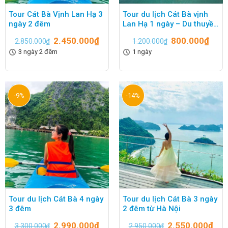
Tour Cát Bà Vịnh Lan Hạ 3
Tour du lịch Cát Bà vịnh
ngày 2 đêm
Lan Hạ 1 ngày – Du thuyền
5 sao
2.450.000
₫
800.000
₫
2.850.000
₫
1.200.000
₫
3 ngày 2 đêm
1 ngày
-9%
-14%
Tour du lịch Cát Bà 4 ngày
Tour du lịch Cát Bà 3 ngày
3 đêm
2 đêm từ Hà Nội
2.990.000
₫
2.550.000
₫
3.300.000
₫
2.950.000
₫