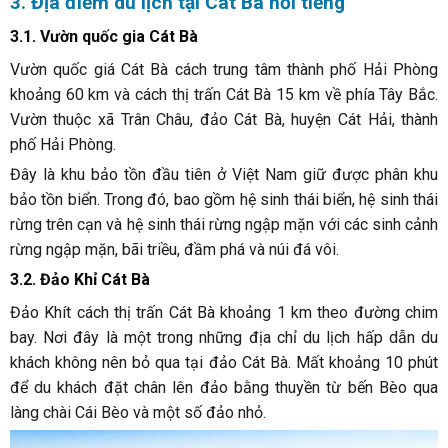
3. Địa điểm du lịch tại Cát Bà nổi tiếng
3.1. Vườn quốc gia Cát Bà
Vườn quốc giá Cát Bà cách trung tâm thành phố Hải Phòng
khoảng 60 km và cách thị trấn Cát Bà 15 km về phía Tây Bắc.
Vườn thuộc xã Trân Châu, đảo Cát Bà, huyện Cát Hải, thành
phố Hải Phòng.
Đây là khu bảo tồn đầu tiên ở Việt Nam giữ được phân khu
bảo tồn biển. Trong đó, bao gồm hệ sinh thái biển, hệ sinh thái
rừng trên cạn và hệ sinh thái rừng ngập mặn với các sinh cảnh
rừng ngập mặn, bãi triều, đầm phá và núi đá vôi.
3.2. Đảo Khỉ Cát Bà
Đảo Khít cách thị trấn Cát Bà khoảng 1 km theo đường chim
bay. Nơi đây là một trong những địa chỉ du lịch hấp dẫn du
khách không nên bỏ qua tại đảo Cát Bà. Mất khoảng 10 phút
để du khách đặt chân lên đảo bằng thuyền từ bến Bèo qua
làng chài Cái Bèo và một số đảo nhỏ.