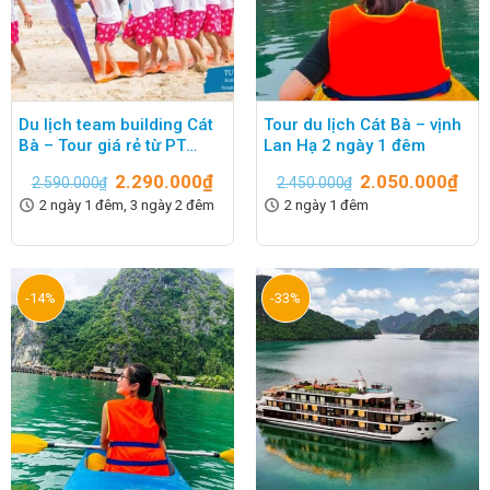
Du lịch team building Cát
Tour du lịch Cát Bà – vịnh
Bà – Tour giá rẻ từ PT
Lan Hạ 2 ngày 1 đêm
Travel Hà Nội
2.290.000
₫
2.050.000
₫
2.590.000
₫
2.450.000
₫
2 ngày 1 đêm, 3 ngày 2 đêm
2 ngày 1 đêm
-14%
-33%