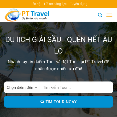
Skip
Liên hệ
Hồ sơ năng lực
Tuyển dụng
to
content
DU lỊCH GIẢI SẦU - QUÊN HẾT ÂU
LO
Nhanh tay tìm kiếm Tour và đặt Tour tại PT Travel để
nhận được nhiều ưu đãi!
Search
for:
TÌM TOUR NGAY