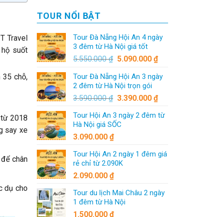
TOUR NỔI BẬT
Tour Đà Nẵng Hội An 4 ngày
PT Travel
3 đêm từ Hà Nội giá tốt
 hộ suốt
5.550.000
₫
5.090.000
₫
Tour Đà Nẵng Hội An 3 ngày
 35 chỗ,
2 đêm từ Hà Nội trọn gói
3.590.000
₫
3.390.000
₫
Tour Hội An 3 ngày 2 đêm từ
 từ 2018
Hà Nội giá SỐC
ng say xe
3.090.000
₫
Tour Hội An 2 ngày 1 đêm giá
 để chân
rẻ chỉ từ 2.090K
2.090.000
₫
c dụ cho
Tour du lịch Mai Châu 2 ngày
1 đêm từ Hà Nội
1.500.000
₫