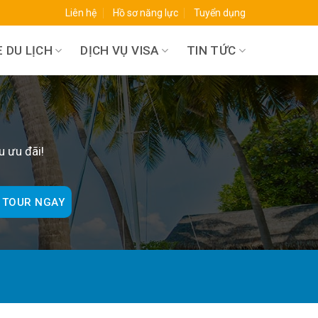
Liên hệ
Hồ sơ năng lực
Tuyển dụng
 DU LỊCH
DỊCH VỤ VISA
TIN TỨC
O
u ưu đãi!
 TOUR NGAY