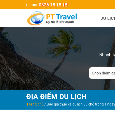
Skip
0826 15 15 15
Hotline:
to
content
DU LỊ
Nhanh ta
ĐỊA ĐIỂM DU LỊCH
Trang chủ
/
Báo giá thuê xe du lịch 35 chỗ trong 1 ng