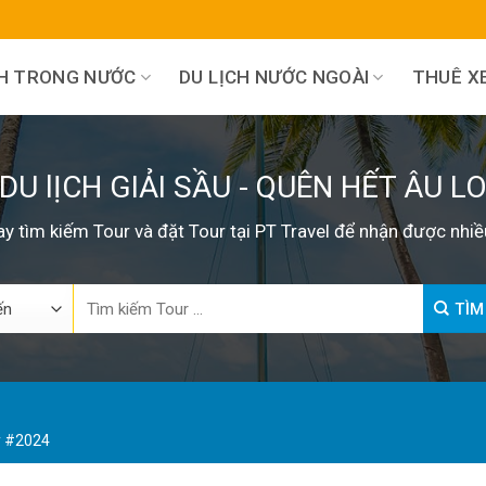
CH TRONG NƯỚC
DU LỊCH NƯỚC NGOÀI
THUÊ XE
DU lỊCH GIẢI SẦU - QUÊN HẾT ÂU L
y tìm kiếm Tour và đặt Tour tại PT Travel để nhận được nhiề
Search
TÌM
for:
ày #2024