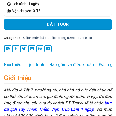
Lịch trình:
1 ngày
Vận chuyển:
Ô Tô
ĐẶT TOUR
Categories:
Du lịch miền bắc
,
Du lịch trong nước
,
Tour Lễ Hội
Giới thiệu
Lịch trình
Bao gồm và điều khoản
Đánh giá
Giới thiệu
Mỗi dịp lễ Tết là người người, nhà nhà nô nức đến chùa để
có thể cầu bình an cho gia đình, người thân. Vì vậy, để đáp
ứng được nhu cầu của du khách PT Travel sẽ tổ chức
tour
du lịch Tây Thiên Thiền Viện Trúc Lâm 1 ngày
.
Với mức
giá chỉ 600.000 VNĐ, bạn sẽ được chiêm ngưỡng toàn bộ