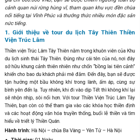
cảnh quan núi rừng hùng vĩ, tham quan khu vực đền chùa
nổi tiếng tại Vĩnh Phúc và thưởng thức nhiều món đặc sản
nức tiếng.
1. Giới thiệu về tour du lịch Tây Thiên Thiền
Viện Trúc Lâm
Thiền viện Trúc Lâm Tây Thiên nằm trong khuôn viên của Khu
du lịch sinh thái Tây Thiên. Đúng như cái tên của nó, nơi đây
sở hữu khung cảnh thiên nhiên như chốn “bồng lai tiên cảnh”
khiến cho bao du khách phải mê đắm. Đến đây, bạn sẽ được
tận hưởng một bầu không khí trong lành, ấm áp, cùng sự
bình yên đến lạ. Tuy nhiên, khi đi vào dịp Tết thì không khí lại
sẽ nhộn nhịp, sôi nổi hơn. Với tour Thiền Viện Trúc Lâm Tây
Thiên, bạn còn có thể tham gia vào các khóa học thiền định
và các hoạt động văn hóa truyền thống, buổi lễ thiền và tìm
hiểu về triết lý Thiền Quán.
Hành trình:
Hà Nội – chùa Ba Vàng – Yên Tử – Hà Nội
Thời gian:
01 Ngày