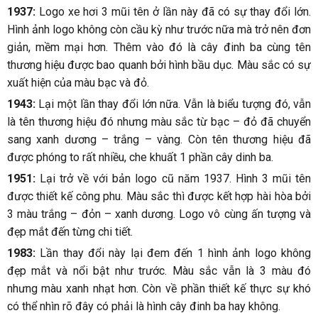
1937:
Logo xe hơi 3 mũi tên ở lần này đã có sự thay đổi lớn.
Hình ảnh logo không còn cầu kỳ như trước nữa mà trở nên đơn
giản, mềm mại hơn. Thêm vào đó là cây đinh ba cùng tên
thương hiệu được bao quanh bởi hình bầu dục. Màu sắc có sự
xuất hiện của màu bạc và đỏ.
1943:
Lại một lần thay đổi lớn nữa. Vẫn là biểu tượng đó, vẫn
là tên thương hiệu đó nhưng màu sắc từ bạc – đỏ đã chuyển
sang xanh dương – trắng – vàng. Còn tên thương hiệu đã
được phóng to rất nhiều, che khuất 1 phần cây dinh ba.
1951:
Lại trở về với bản logo cũ năm 1937. Hình 3 mũi tên
được thiết kế công phu. Màu sắc thì được kết hợp hài hòa bởi
3 màu trắng – đỏn – xanh dương. Logo vô cùng ấn tượng và
đẹp mắt đến từng chi tiết.
1983:
Lần thay đổi này lại đem đến 1 hình ảnh logo không
đẹp mắt và nổi bật như trước. Màu sắc vẫn là 3 màu đó
nhưng màu xanh nhạt hơn. Còn về phần thiết kế thực sự khó
có thể nhìn rõ đây có phải là hình cây đinh ba hay không.