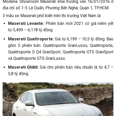
Modena. Showroom Maserati khai trương vào 16/01/2016 ở
địa chỉ số 1-5 Lê Duẩn, Phường Bến Nghé, Quận 1, TP.HCM.
3 mẫu xe Maserati phổ biến trên thị trường Việt Nam là:
Maserati Levante:
Phiên bản mới 2021 có giá niêm yết
từ 5,499 – 6,118 tỷ đồng
Maserati Quattroporte:
Giá từ 6,199 – 10,5 tỷ đồng. Bao
gồm 5 phiên bản: Quattroporte GranLusso, Quattroporte,
Quattroporte S Q4 GranSport, Quattroporte GTS GranSport
và Quattroporte GTS GranLusso.
Maserati Ghibli:
Giá cho phiên bản tiêu chuẩn là từ 4,7 –
5,8 tỷ đồng