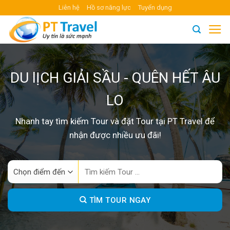
Skip
Liên hệ
Hồ sơ năng lực
Tuyển dụng
to
content
DU lỊCH GIẢI SẦU - QUÊN HẾT ÂU
LO
Nhanh tay tìm kiếm Tour và đặt Tour tại PT Travel để
nhận được nhiều ưu đãi!
Search
for:
TÌM TOUR NGAY