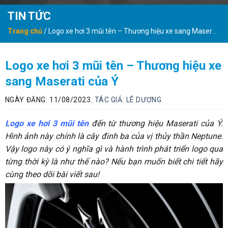
TIN TỨC
Trang chủ
/
Logo xe hơi 3 mũi tên – Thương hiệu xe sang Maserati
của Ý
Logo xe hơi 3 mũi tên – Thương hiệu xe
sang Maserati của Ý
NGÀY ĐĂNG: 11/08/2023.
TÁC GIẢ:
LÊ DƯƠNG
Logo xe hơi 3 mũi tên
đến từ thương hiệu Maserati của Ý.
Hình ảnh này chính là cây đinh ba của vị thủy thần Neptune.
Vậy logo này có ý nghĩa gì và hành trình phát triển logo qua
từng thời kỳ là như thế nào? Nếu bạn muốn biết chi tiết hãy
cùng theo dõi bài viết sau!