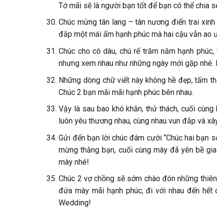
Tớ mãi sẽ là người bạn tốt để bạn có thể chia
Chúc mừng tân lang – tân nương điển trai xinh
đắp một mái ấm hạnh phúc mà hai cậu vẫn ao 
Chúc cho cô dâu, chú rể trăm năm hạnh phúc, 
nhưng xem nhau như những ngày mới gặp nhé.
Những dòng chữ viết này không hề đẹp, tấm thi
Chúc 2 bạn mãi mãi hạnh phúc bên nhau.
Vậy là sau bao khó khăn, thử thách, cuối cùn
luôn yêu thương nhau, cùng nhau vun đắp và xâ
Gửi đến bạn lời chúc đám cưới “Chúc hai bạn 
mừng thằng bạn, cuối cùng mày đã yên bề gia 
mày nhé!
Chúc 2 vợ chồng sẽ sớm chào đón những thiên 
đứa mày mãi hạnh phúc, đi với nhau đến hết
Wedding!