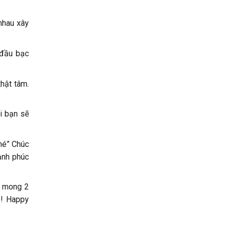
nhau xây
 đầu bạc
hật tâm.
i bạn sẽ
hé” Chúc
ạnh phúc
h mong 2
é! Happy