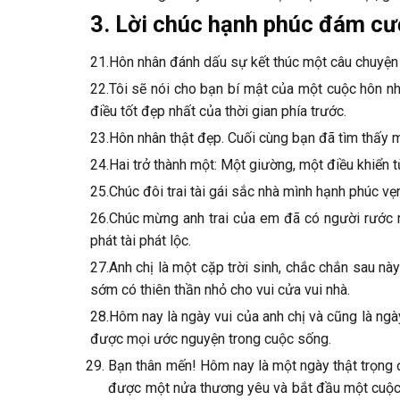
3. Lời chúc hạnh phúc đám cướ
21.Hôn nhân đánh dấu sự kết thúc một câu chuyện t
22.Tôi sẽ nói cho bạn bí mật của một cuộc hôn nh
điều tốt đẹp nhất của thời gian phía trước.
23.Hôn nhân thật đẹp. Cuối cùng bạn đã tìm thấy 
24.Hai trở thành một: Một giường, một điều khiển
25.Chúc đôi trai tài gái sắc nhà mình hạnh phúc vẹn
26.Chúc mừng anh trai của em đã có người rước n
phát tài phát lộc.
27.Anh chị là một cặp trời sinh, chắc chắn sau nà
sớm có thiên thần nhỏ cho vui cửa vui nhà.
28.Hôm nay là ngày vui của anh chị và cũng là ng
được mọi ước nguyện trong cuộc sống.
Bạn thân mến! Hôm nay là một ngày thật trọng đạ
được một nửa thương yêu và bắt đầu một cuộc 