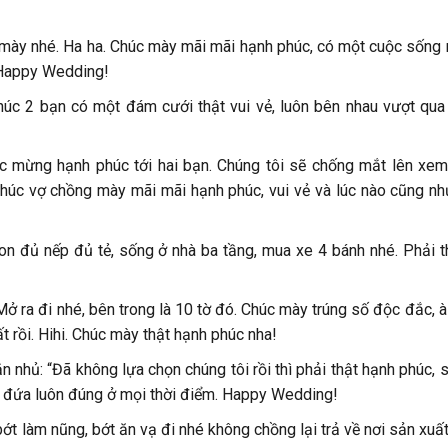
i mày nhé. Ha ha. Chúc mày mãi mãi hạnh phúc, có một cuộc sống 
 Happy Wedding!
Chúc 2 bạn có một đám cưới thật vui vẻ, luôn bên nhau vượt qua
c mừng hạnh phúc tới hai bạn. Chúng tôi sẽ chống mắt lên xem
chúc vợ chồng mày mãi mãi hạnh phúc, vui vẻ và lúc nào cũng nh
on đủ nếp đủ tẻ, sống ở nhà ba tầng, mua xe 4 bánh nhé. Phải t
ở ra đi nhé, bên trong là 10 tờ đó. Chúc mày trúng số độc đắc, à
 rồi. Hihi. Chúc mày thật hạnh phúc nha!
n nhủ: “Đã không lựa chọn chúng tôi rồi thì phải thật hạnh phúc,
ai đứa luôn đúng ở mọi thời điểm. Happy Wedding!
 làm nũng, bớt ăn vạ đi nhé không chồng lại trả về nơi sản xuất