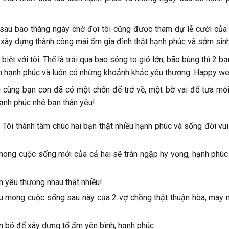
sau bao tháng ngày chờ đợi tôi cũng được tham dự lễ cưới của
ể xây dựng thành công mái ấm gia đình thật hạnh phúc và sớm sinh
ệt với tôi. Thế là trải qua bao sóng to gió lớn, bão bùng thì 2 bạ
m hạnh phúc và luôn có những khoảnh khắc yêu thương. Happy w
ối cùng bạn con đã có một chốn để trở về, một bờ vai để tựa mỗi
hạnh phúc nhé bạn thân yêu!
. Tôi thành tâm chúc hai bạn thật nhiều hạnh phúc và sống đời vu
 mong cuộc sống mới của cả hai sẽ tràn ngập hy vọng, hạnh phúc
ôn yêu thương nhau thật nhiều!
Cầu mong cuộc sống sau này của 2 vợ chồng thật thuận hòa, may 
ắn bó để xây dựng tổ ấm yên bình, hạnh phúc.