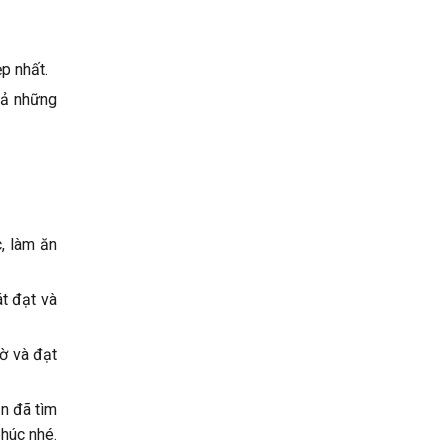
p nhất.
cả những
, làm ăn
át đạt và
iờ và đạt
ạn đã tìm
húc nhé.