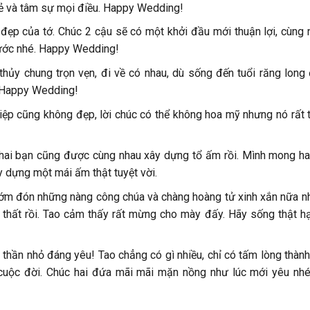
 sẻ và tâm sự mọi điều. Happy Wedding!
 đẹp của tớ. Chúc 2 cậu sẽ có một khởi đầu mới thuận lợi, cùng 
ước nhé. Happy Wedding!
thủy chung trọn vẹn, đi về có nhau, dù sống đến tuổi răng long
 Happy Wedding!
ệp cũng không đẹp, lời chúc có thể không hoa mỹ nhưng nó rất t
g hai bạn cũng được cùng nhau xây dựng tổ ấm rồi. Mình mong ha
y dựng một mái ấm thật tuyệt vời.
sớm đón những nàng công chúa và chàng hoàng tử xinh xắn nữa n
thất rồi. Tao cảm thấy rất mừng cho mày đấy. Hãy sống thật h
thần nhỏ đáng yêu! Tao chẳng có gì nhiều, chỉ có tấm lòng thàn
 cuộc đời. Chúc hai đứa mãi mãi mặn nồng như lúc mới yêu nh