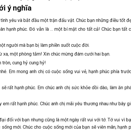
i ý nghĩa
ình yêu và bắt đầu một trận đấu vật. Chúc bạn những điều tốt đẹ
ân hạnh phúc. Đó vẫn là … một bí mật cho tất cả! Chúc bạn tất 
một người mà bạn bị làm phiền suốt cuộc đời.
 từ xa, một phòng tắm! Xin chúc mừng đám cưới hai bạn.
 tròn, cung hỷ cung hỷ!
hé. Em mong anh chị có cuộc sống vui vẻ, hạnh phúc phía trước
y sẽ rất hạnh phúc. Em chúc anh chị sức khỏe dồi dào, làm ăn ph
ày em rất hạnh phúc. Chúc anh chị mãi yêu thương nhau như bây g
i đối với bạn nhưng cũng là một ngày rất vui với tớ. Tớ vui vì b
sống mới. Chúc cho cuộc sống mới của bạn sẽ viên mãn, hạnh p