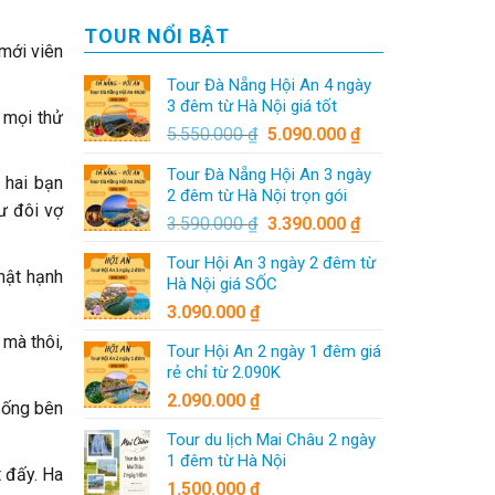
TOUR NỔI BẬT
mới viên
Tour Đà Nẵng Hội An 4 ngày
3 đêm từ Hà Nội giá tốt
 mọi thử
5.550.000
₫
5.090.000
₫
Tour Đà Nẵng Hội An 3 ngày
 hai bạn
2 đêm từ Hà Nội trọn gói
ư đôi vợ
3.590.000
₫
3.390.000
₫
Tour Hội An 3 ngày 2 đêm từ
hật hạnh
Hà Nội giá SỐC
3.090.000
₫
 mà thôi,
Tour Hội An 2 ngày 1 đêm giá
rẻ chỉ từ 2.090K
2.090.000
₫
 sống bên
Tour du lịch Mai Châu 2 ngày
1 đêm từ Hà Nội
 đấy. Ha
1.500.000
₫