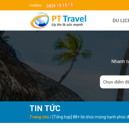
Skip
0826 15 15 15
Hotline:
to
content
DU LỊ
Nhanh ta
TIN TỨC
Trang chủ
/
[Tổng hợp] 88+ lời chúc mừng hạnh phúc