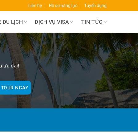
Liên hệ
Hồ sơ năng lực
Tuyển dụng
 DU LỊCH
DỊCH VỤ VISA
TIN TỨC
O
u ưu đãi!
 TOUR NGAY