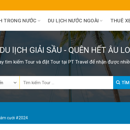
CH TRONG NƯỚC
DU LỊCH NƯỚC NGOÀI
THUÊ XE
DU lỊCH GIẢI SẦU - QUÊN HẾT ÂU L
y tìm kiếm Tour và đặt Tour tại PT Travel để nhận được nhiề
Search
TÌM
for:
 đám cưới #2024