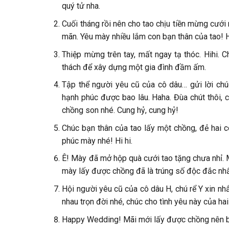
quý tử nha.
Cuối tháng rồi nên cho tao chịu tiền mừng cướ
mãn. Yêu mày nhiều lắm con bạn thân của tao!
Thiệp mừng trên tay, mất ngay tạ thóc. Hihi. 
thách để xây dựng một gia đình đầm ấm.
Tập thể người yêu cũ của cô dâu… gửi lời chú
hạnh phúc được bao lâu. Haha. Đùa chút thôi, 
chồng son nhé. Cung hỷ, cung hỷ!
Chúc bạn thân của tao lấy một chồng, đẻ hai c
phúc mày nhé! Hi hi.
Ê! Mày đã mở hộp quà cưới tao tặng chưa nhỉ. M
mày lấy được chồng đã là trúng số độc đắc nhất
Hội người yêu cũ của cô dâu H, chú rể Y xin nhắ
nhau trọn đời nhé, chúc cho tình yêu này của h
Happy Wedding! Mãi mới lấy được chồng nên bớt