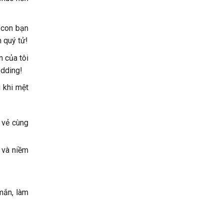
 con bạn
 quý tử!
n của tôi
edding!
 khi mệt
i vẻ cùng
 và niềm
mắn, làm