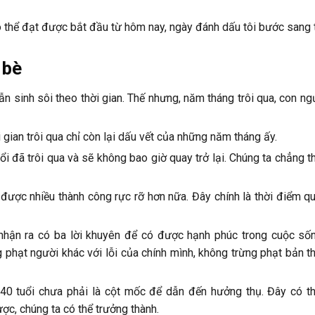
có thể đạt được bắt đầu từ hôm nay, ngày đánh dấu tôi bước sang 
 bè
vẫn sinh sôi theo thời gian. Thế nhưng, năm tháng trôi qua, con n
i gian trôi qua chỉ còn lại dấu vết của những năm tháng ấy.
ổi đã trôi qua và sẽ không bao giờ quay trở lại. Chúng ta chẳng t
 được nhiều thành công rực rỡ hơn nữa. Đây chính là thời điểm q
 nhận ra có ba lời khuyên để có được hạnh phúc trong cuộc sốn
g phạt người khác với lỗi của chính mình, không trừng phạt bản 
 40 tuổi chưa phải là cột mốc để dẫn đến hưởng thụ. Đây có t
c, chúng ta có thể trưởng thành.