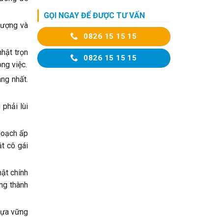
GỌI NGAY ĐỂ ĐƯỢC TƯ VẤN
lượng và
0826 15 15 15
nhật trọn
0826 15 15 15
ng việc.
ng nhất.
 phải lùi
hoạch ấp
t cô gái
hật chính
ững thành
 dựa vững