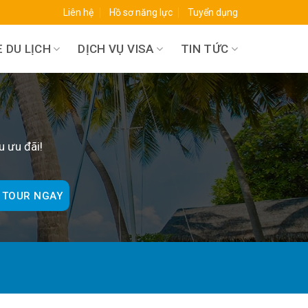
Liên hệ
Hồ sơ năng lực
Tuyển dụng
 DU LỊCH
DỊCH VỤ VISA
TIN TỨC
O
u ưu đãi!
 TOUR NGAY