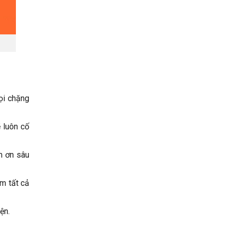
ọi chặng
 luôn cố
m ơn sâu
m tất cả
ện.