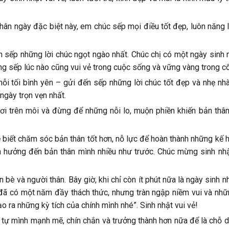
ân ngày đặc biệt này, em chúc sếp mọi điều tốt đẹp, luôn năng 
n sếp những lời chúc ngọt ngào nhất. Chúc chị có một ngày sinh 
ong sếp lúc nào cũng vui vẻ trong cuộc sống và vững vàng trong cô
ỗi tối bình yên – gửi đến sếp những lời chúc tốt đẹp và nhẹ nhà
ngày trọn vẹn nhất.
ươi trên môi và đừng để những nỗi lo, muộn phiền khiến bản thân
 biết chăm sóc bản thân tốt hơn, nỗ lực để hoàn thành những kế 
 hưởng đến bản thân mình nhiều như trước. Chúc mừng sinh nhậ
bè và người thân. Bây giờ, khi chỉ còn ít phút nữa là ngày sinh n
ôi đã có một năm đầy thách thức, nhưng tràn ngập niềm vui và nh
 ra những kỳ tích của chính mình nhé”. Sinh nhật vui vẻ!
ải tự mình mạnh mẽ, chín chắn và trưởng thành hơn nữa để là chỗ