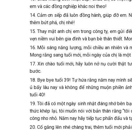
em và các đồng nghiệp khác noi theo!
14. Cảm ơn sếp đã luôn đồng hành, giúp đỡ em. Nh
thêm bứt phá, chị nhé!
15. Thay mặt anh chị em trong công ty, em gửi đế
vẹn niềm vui bên gia đình và bạn bè thân thiết. M
16. Mỗi sáng năng lượng, mỗi chiều an nhiên và m
Mong rằng sang tuổi mới, mỗi ngày của chị là một 
17. Xin chào tuổi mới, hãy luôn nở nụ cười thật t
bước.
18. Bye bye tuổi 39! Tự hứa rằng năm nay mình sẽ
ủ bấy lâu nay và không để những muộn phiền ảnh
tuổi 40!
19. Tôi đã có một ngày sinh nhật đáng nhớ bên bạn 
thức khép lại, tôi muốn nói với bản thân rằng “t
công nho nhỏ. Năm nay hãy tiếp tục phấn đấu và tạo
20. Cố gắng lên nhé chàng trai, thêm tuổi mới ph