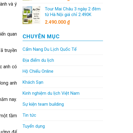
hành và ý
Tour Mai Châu 3 ngày 2 đêm
từ Hà Nội giá chỉ 2.490K
2.490.000
₫
iến quan
CHUYÊN MỤC
Cẩm Nang Du Lịch Quốc Tế
ã truyền
Địa điểm du lịch
úc anh có
Hộ Chiếu Online
Khách Sạn
Mong anh
Kinh nghiệm du lịch Việt Nam
năm nay.
Sự kiện team building
Tin tức
 một tầm
Tuyển dụng
 tưởng để