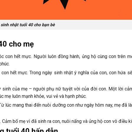
sinh nhật tuổi 40 cho bạn bè
 40 cho mẹ
c con hết mực. Người luôn đồng hành, ủng hộ cùng con trên m
phúc.
con hết mực. Trong ngày sinh nhật ý nghĩa của con, con hứa sẽ
 sinh của mẹ – người phụ nữ tuyệt vời của đời con. Một lời cả
c mẹ luôn mạnh khỏe, vui vẻ và hạnh phúc.
Từ lúc mang thai đến nuôi dưỡng con như ngày hôm nay, mẹ đã là
Cảm bố mẹ vì đã sinh ra con, nuôi nấng và ủng hộ con vô điều ki
g tuổi 40 hấp dẫn