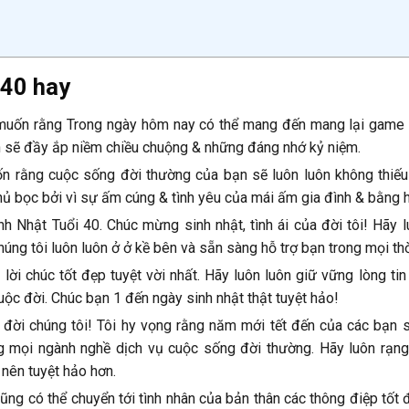
 40 hay
ng muốn rằng Trong ngày hôm nay có thể mang đến mang lại game
n sẽ đầy ắp niềm chiều chuộng & những đáng nhớ kỷ niệm.
uốn rằng cuộc sống đời thường của bạn sẽ luôn luôn không thiếu
hủ bọc bởi vì sự ấm cúng & tình yêu của mái ấm gia đình & bằng 
h Nhật Tuổi 40. Chúc mừng sinh nhật, tình ái của đời tôi! Hãy 
húng tôi luôn luôn ở ở kề bên và sẵn sàng hỗ trợ bạn trong mọi thờ
lời chúc tốt đẹp tuyệt vời nhất. Hãy luôn luôn giữ vững lòng tin
ộc đời. Chúc bạn 1 đến ngày sinh nhật thật tuyệt hảo!
a đời chúng tôi! Tôi hy vọng rằng năm mới tết đến của các bạn 
ng mọi ngành nghề dịch vụ cuộc sống đời thường. Hãy luôn rạng
nên tuyệt hảo hơn.
ũng có thể chuyển tới tình nhân của bản thân các thông điệp tốt