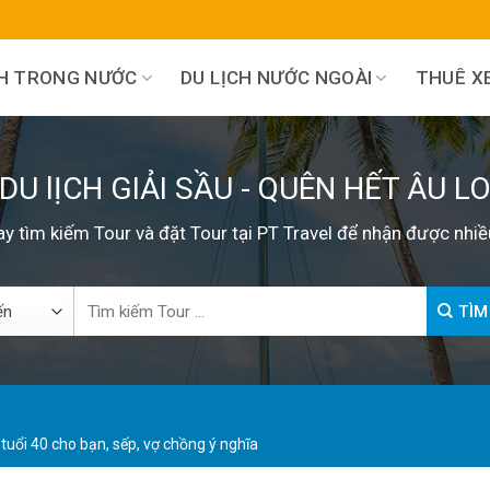
CH TRONG NƯỚC
DU LỊCH NƯỚC NGOÀI
THUÊ XE
DU lỊCH GIẢI SẦU - QUÊN HẾT ÂU L
y tìm kiếm Tour và đặt Tour tại PT Travel để nhận được nhiề
Search
TÌM
for:
 tuổi 40 cho bạn, sếp, vợ chồng ý nghĩa