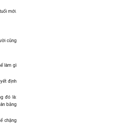
tuổi mới.
gười cũng
hể làm gì
uyết định
g đó là:
thân bằng
hể chặng