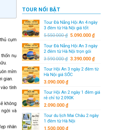
TOUR NỔI BẬT
Tour Đà Nẵng Hội An 4 ngày
3 đêm từ Hà Nội giá tốt
5.550.000
₫
5.090.000
₫
 thủ cụm
Tour Đà Nẵng Hội An 3 ngày
2 đêm từ Hà Nội trọn gói
 thốn nụ
3.590.000
₫
3.390.000
₫
hữu.
Tour Hội An 3 ngày 2 đêm từ
luôn mỉm
Hà Nội giá SỐC
i gian.
3.090.000
₫
 vào tình
Tour Hội An 2 ngày 1 đêm giá
rẻ chỉ từ 2.090K
sẽ không
2.090.000
₫
 ngời và
Tour du lịch Mai Châu 2 ngày
1 đêm từ Hà Nội
 đẹp nhân
1.500.000
₫