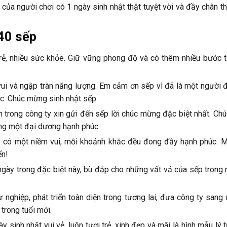
của người chơi có 1 ngày sinh nhật thật tuyệt vời và đầy chân t
 40 sếp
trẻ, nhiều sức khỏe. Giữ vững phong độ và có thêm nhiều bước t
vui và ngập tràn năng lượng. Em cảm ơn sếp vì đã là một người đ
ệc. Chúc mừng sinh nhật sếp.
n trong công ty xin gửi đến sếp lời chúc mừng đặc biệt nhất. Ch
ùng một đại dương hạnh phúc.
y có một niềm vui, mỗi khoảnh khắc đều đong đầy hạnh phúc. 
ển!
ngày trong đặc biệt này, bù đắp cho những vất vả của sếp trong 
 nghiệp, phát triển toàn diện trong tương lai, đưa công ty sang
 trong tuổi mới.
 sinh nhật vui vẻ, luôn tươi trẻ, xinh đẹp và mãi là hình mẫu lý