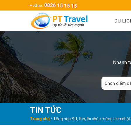
Skip
0826 15 15 15
Hotline:
to
content
DU LỊ
Nhanh ta
TIN TỨC
Trang chủ
/
Tổng hợp Stt, thơ, lời chúc mừng sinh nhật