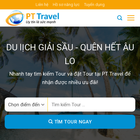
Skip
Liên hệ
Hồ sơ năng lực
Tuyển dụng
to
content
DU lỊCH GIẢI SẦU - QUÊN HẾT ÂU
LO
Nhanh tay tìm kiếm Tour và đặt Tour tại PT Travel để
nhận được nhiều ưu đãi!
Search
for:
TÌM TOUR NGAY