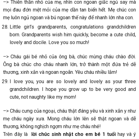
–> Thiên thần nhỏ của mẹ, nhìn con ngoan giấc ngủ say mà
mọi đau đớn mệt mỏi của mẹ dần tan biến hết. Mẹ chúc con
mẹ luôn ngủ ngoan và bú ngoan thế này để nhanh lớn nha con.
Little girl’s grandparents, congratulations grandchildren
born. Grandparents wish him quickly, become a cute child,
lovely and docile. Love you so much!
–> Cháu gái bé nhỏ của ông bà, chúc mừng cháu chào đời.
Ông bà chúc cho cháu nhanh lớn, trở thành một đứa trẻ dễ
thương, xinh xắn và ngoan ngoãn. Yêu cháu nhiều lắm!
I love you, you are so lovely and lovely as your three
grandchildren. I hope you grow up to be very good and
cute, not naughty like my mom!
–> Cháu cưng của ngoại, cháu thật đáng yêu và xinh xắn y như
mẹ cháu ngày xưa. Mong cháu lớn lên sẽ thật ngoan và dễ
thương, không nghịch ngợm như mẹ cháu nhé!
Trên đây là
lời chúc sinh nhật cho em bé 1 tuổi
hay và ý