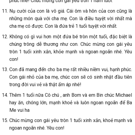
phúc nhé! Chúc mừng con gái yêu tròn 1 năm tuổi.
Nụ cười của con là vô giá. Cái ôm và hôn của con cũng là
những món quà với cha mẹ. Con là điều tuyệt vời nhất mà
cha mẹ có được. Con là đứa trẻ 1 tuổi tuyệt vời nhất.
Không có gì vui hơn một đứa bé tròn một tuổi, đặc biệt là
chúng trông dễ thương như con. Chúc mừng con gái yêu
tròn 1 tuổi xinh xắn, khỏe mạnh và ngoan ngoãn nhé. Yêu
con!
Con đã mang đến cho ba mẹ rất nhiều niềm vui, hạnh phúc.
Con gái nhỏ của ba mẹ, chúc con sẽ có sinh nhật đầu tiên
trong đời vui vẻ và thật ấm áp nhé!
Thêm 1 tuổi nữa Cô chú , anh Bom và em Bin chúc Michael
hay ăn, chóng lớn, mạnh khoẻ và luôn ngoan ngoãn để Ba
Me vui ha
Chúc mừng con gái yêu tròn 1 tuổi xinh xắn, khoẻ mạnh và
ngoan ngoãn nhé. Yêu con!