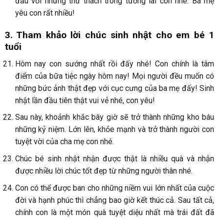
đầu với những thử thách trong tương lai con nhé. Ba mẹ
yêu con rất nhiều!
3. Tham khảo lời chúc sinh nhật cho em bé 1
tuổi
Hôm nay con sướng nhất rồi đấy nhé! Con chính là tâm
điểm của bữa tiệc ngày hôm nay! Mọi người đều muốn có
những bức ảnh thật đẹp với cục cưng của ba mẹ đấy! Sinh
nhật lần đầu tiên thật vui vẻ nhé, con yêu!
Sau này, khoảnh khắc bây giờ sẽ trở thành những kho báu
những kỷ niệm. Lớn lên, khỏe mạnh và trở thành người con
tuyệt vời của cha mẹ con nhé.
Chúc bé sinh nhật nhận được thật là nhiều quà và nhận
được nhiều lời chúc tốt đẹp từ những người thân nhé.
Con có thể được ban cho những niềm vui lớn nhất của cuộc
đời và hạnh phúc thì chẳng bao giờ kết thúc cả. Sau tất cả,
chính con là một món quà tuyệt diệu nhất mà trái đất đã