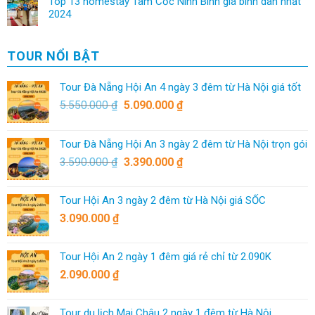
Top 13 homestay Tam Cốc Ninh Bình giá bình dân nhất
2024
TOUR NỔI BẬT
Tour Đà Nẵng Hội An 4 ngày 3 đêm từ Hà Nội giá tốt
5.550.000
₫
5.090.000
₫
Tour Đà Nẵng Hội An 3 ngày 2 đêm từ Hà Nội trọn gói
3.590.000
₫
3.390.000
₫
Tour Hội An 3 ngày 2 đêm từ Hà Nội giá SỐC
3.090.000
₫
Tour Hội An 2 ngày 1 đêm giá rẻ chỉ từ 2.090K
2.090.000
₫
Tour du lịch Mai Châu 2 ngày 1 đêm từ Hà Nội