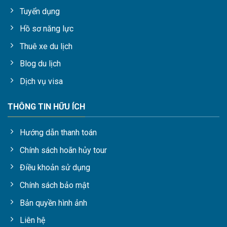
Tuyển dụng
Hồ sơ năng lực
Thuê xe du lịch
Blog du lịch
Dịch vụ visa
THÔNG TIN HỮU ÍCH
Hướng dẫn thanh toán
Chính sách hoãn hủy tour
Điều khoản sử dụng
Chính sách bảo mật
Bản quyền hình ảnh
Liên hệ