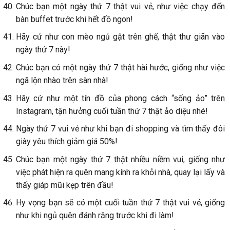
Chúc bạn một ngày thứ 7 thật vui vẻ, như việc chạy đến
bàn buffet trước khi hết đồ ngon!
Hãy cứ như con mèo ngủ gật trên ghế, thật thư giãn vào
ngày thứ 7 này!
Chúc bạn có một ngày thứ 7 thật hài hước, giống như việc
ngã lộn nhào trên sàn nhà!
Hãy cứ như một tín đồ của phong cách “sống ảo” trên
Instagram, tận hưởng cuối tuần thứ 7 thật ảo diệu nhé!
Ngày thứ 7 vui vẻ như khi bạn đi shopping và tìm thấy đôi
giày yêu thích giảm giá 50%!
Chúc bạn một ngày thứ 7 thật nhiều niềm vui, giống như
việc phát hiện ra quên mang kính ra khỏi nhà, quay lại lấy và
thấy giáp mũi kẹp trên đầu!
Hy vọng bạn sẽ có một cuối tuần thứ 7 thật vui vẻ, giống
như khi ngủ quên đánh răng trước khi đi làm!