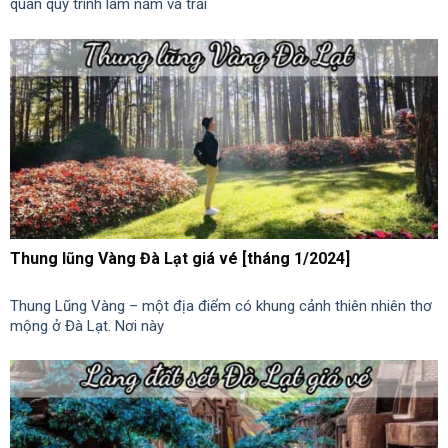
quan quy trình làm nấm và trải
Thung lũng Vàng Đà Lạt giá vé [tháng 1/2024]
Thung Lũng Vàng – một địa điểm có khung cảnh thiên nhiên thơ
mộng ở Đà Lạt. Nơi này