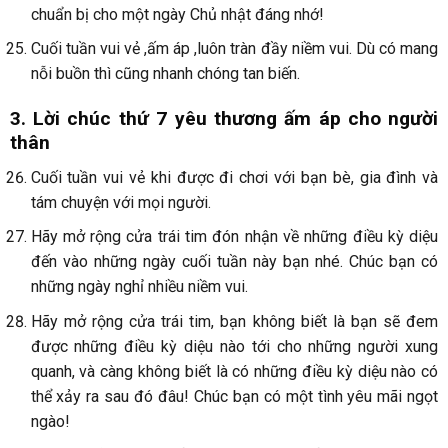
chuẩn bị cho một ngày Chủ nhật đáng nhớ!
Cuối tuần vui vẻ ,ấm áp ,luôn tràn đầy niềm vui. Dù có mang
nỗi buồn thì cũng nhanh chóng tan biến.
3. Lời chúc thứ 7 yêu thương ấm áp cho người
thân
Cuối tuần vui vẻ khi được đi chơi với bạn bè, gia đình và
tám chuyện với mọi người.
Hãy mở rộng cửa trái tim đón nhận về những điều kỳ diệu
đến vào những ngày cuối tuần này bạn nhé. Chúc bạn có
những ngày nghỉ nhiều niềm vui.
Hãy mở rộng cửa trái tim, bạn không biết là bạn sẽ đem
được những điều kỳ diệu nào tới cho những người xung
quanh, và càng không biết là có những điều kỳ diệu nào có
thể xảy ra sau đó đâu! Chúc bạn có một tình yêu mãi ngọt
ngào!