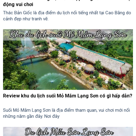
động vui chơi
Thác Bản Giốc là địa điểm du lịch nổi tiếng nhất tại Cao Bằng do
cảnh đẹp như tranh vẽ.
Review khu du lịch suối Mỏ Mắm Lạng Sơn có gì hấp dẫn?
Suối Mỏ Mắm Lạng Sơn là địa điểm tham quan, vui chơi mới nổi
những năm gần đây. Nơi đây