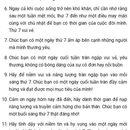
Ngay cả khi cuộc sống trở nên khó khăn, chỉ cần nhớ rằng
sau một tuần mệt mỏi, thứ 7 đến như một điều may mắn
cùng với chủ nhật để bạn có thời gian của cuộc đời mình.
Thứ 7 vui vẻ.
Chúc bạn có một ngày thứ 7 ấm áp bên cạnh những người
mà mình thương yêu.
Chúc bạn có một ngày cuối tuần tràn ngập vui vẻ, yêu
thương, không có bóng dáng của sự cô đơn hay nỗi buồn.
Hãy để niềm vui và năng lượng tràn ngập bạn vào mỗi
sáng thứ 7. Chúc bạn có một ngày cuối tuần tràn đầy cảm
hứng và đạt được mọi mục tiêu của mình!
Cảm ơn ngày hôm nay đã đến, hãy dành thời gian để nạp
năng lượng và truyền cảm hứng cho bản thân. Chúc bạn có
một buổi sáng thứ 7 thật đáng nhớ!
Hãy tỉnh dậy với niềm tin và hy vọng vào một ngày mới