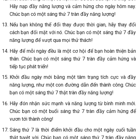
Hãy nạp đầy năng lượng và cảm hứng cho ngày hôm nay.
Chúc bạn có một sáng thứ 7 tràn đầy năng lượng!
Nếu bạn không thể đổi thay được thời gian, hãy thay đổi
cách bạn đối mặt với nó. Chúc bạn có một sáng thứ 7 đầy
năng lượng để vượt qua mọi thử thách!
Hãy để mỗi ngày đều là một cơ hội để bạn hoàn thiện bản
thân. Chúc bạn có một sáng thứ 7 tràn đầy cảm hứng và
tiếp tục phát triển!
Khởi đầu ngày mới bằng một tâm trạng tích cực và đầy
năng lượng, như một con đường dẫn đến thành công. Chúc
bạn có một sáng thứ 7 thật tràn đầy năng lượng!
Hãy đón nhận sức mạnh và năng lượng từ bình minh mới.
Chúc bạn có một buổi sáng thứ 7 tràn đầy cảm hứng để
vươn tới thành công!
Sáng thứ 7 là thời điểm khởi đầu cho một ngày cuối tuần
thật tuyệt vời. Chúc bạn có một sáng thứ 7 tràn đầy năng