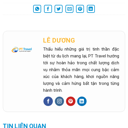
LÊ DƯƠNG
Thấu hiểu những giá trị tinh thần đặc
biệt từ du lịch mang lại, PT Travel hướng
tới sự hoàn hảo trong chất lượng dịch
vụ nhằm thỏa mãn mọi cung bậc cảm
xúc của khách hàng, khơi nguồn năng
lượng và cảm hứng bất tận trong từng
hành trình.
TIN LIÊN QUAN