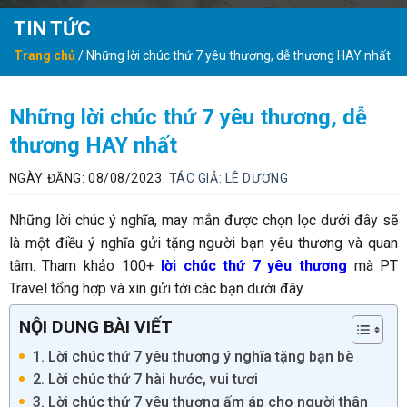
TIN TỨC
Trang chủ
/
Những lời chúc thứ 7 yêu thương, dễ thương HAY nhất
Những lời chúc thứ 7 yêu thương, dễ
thương HAY nhất
NGÀY ĐĂNG: 08/08/2023.
TÁC GIẢ:
LÊ DƯƠNG
Những lời chúc ý nghĩa, may mắn được chọn lọc dưới đây sẽ
là một điều ý nghĩa gửi tặng người bạn yêu thương và quan
tâm. Tham khảo 100+
lời chúc thứ 7 yêu thương
mà PT
Travel tổng hợp và xin gửi tới các bạn dưới đây.
NỘI DUNG BÀI VIẾT
1. Lời chúc thứ 7 yêu thương ý nghĩa tặng bạn bè
2. Lời chúc thứ 7 hài hước, vui tươi
3. Lời chúc thứ 7 yêu thương ấm áp cho người thân