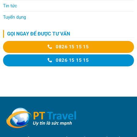
Tin tức
Tuyển dụng
GỌI NGAY ĐỂ ĐƯỢC TƯ VẤN
0826 15 15 15
0826 15 15 15