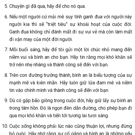
Chuyện gì đã qua, hãy để cho nó qua.
Nếu một người cứ mải mê suy tính ganh đua với người này
người kia thì sẽ “triệt tiêu” sự khoái hoạt của cuộc đời.
Ganh đua không chỉ đánh mất đi sự vui vẻ mà còn làm mất
đi vận may của một đời người.
Mỗi buổi sáng, hãy để tôi gửi một lời chúc nhỏ mang đến
niềm vui và bình an cho bạn. Hãy tin rằng mọi khó khăn sẽ
trở nên nhẹ nhàng và thành công sẽ đến với bạn.
Trên con đường trưởng thành, bình an là biểu tượng của sự
mạnh mẽ và kiên nhẫn. Hãy luôn giữ lửa đam mê và niềm
tin vào chính mình và thành công sẽ đến với bạn.
Dù có gặp bão giông trong cuộc đời, hãy giữ lấy sự bình an
trong tâm hồn. Đó là ngọn đèn dẫn đường, cho phép bạn đi
qua mọi khó khăn và tiến tới tương lai tươi sáng.
Cuộc sống không phải lúc nào cũng thuận lợi, nhưng đừng
bỏ cuộc. Hãy nhớ rằng sự cố gắng và bình an là những yếu