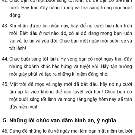
Chúc bạn có một buổi sáng tốt lành, đủ để bạn có thể mỉm
cười. Hãy tràn đầy năng lượng và tỏa sáng trong mọi hoạt
động.
Khi nhận được tin nhắn này, hãy để nụ cười hiện lên trên
môi. Biết đâu ở nơi nào đó, có ai đó đang mong bạn luôn
vui vẻ, tự tin và yêu đời. Chúc bạn một ngày mới suôn sẻ và
tốt lành!
Chúc buổi sáng tốt lành. Hy vọng bạn có một ngày tràn đầy
những khoảnh khắc hào hứng và tuyệt vời. Hãy tận hưởng
mỗi giây phút và tạo ra những kỉ niệm đáng nhớ.
Mặt trời đã mọc và ngày mới đã bắt đầu, hãy nở nụ cười
ấm áp là việc không thể nào tuyệt vời hơn! Chúc bạn có
một buổi sáng tốt lành và mong rằng ngày hôm nay sẽ tràn
đầy niềm vui!
5. Những lời chúc vạn dặm bình an, ý nghĩa
Đừng để những lo âu về ngày mai làm bạn mất niềm tin, bởi