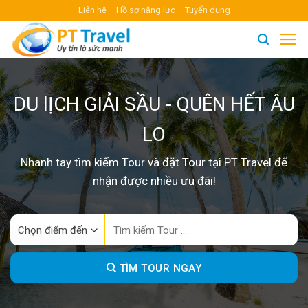
Skip
Liên hệ
Hồ sơ năng lực
Tuyển dụng
to
content
DU lỊCH GIẢI SẦU - QUÊN HẾT ÂU
LO
Nhanh tay tìm kiếm Tour và đặt Tour tại PT Travel để
nhận được nhiều ưu đãi!
Search
for:
TÌM TOUR NGAY