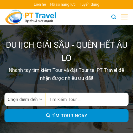
Skip
Liên hệ
Hồ sơ năng lực
Tuyển dụng
to
content
DU lỊCH GIẢI SẦU - QUÊN HẾT ÂU
LO
Nhanh tay tìm kiếm Tour và đặt Tour tại PT Travel để
nhận được nhiều ưu đãi!
Search
for:
TÌM TOUR NGAY