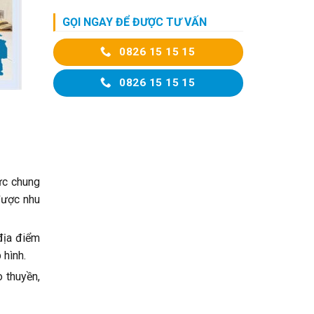
GỌI NGAY ĐỂ ĐƯỢC TƯ VẤN
0826 15 15 15
0826 15 15 15
ực chung
 được nhu
 địa điểm
 hình.
o thuyền,