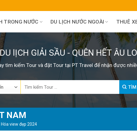
CH TRONG NƯỚC
DU LỊCH NƯỚC NGOÀI
THUÊ XE
DU lỊCH GIẢI SẦU - QUÊN HẾT ÂU L
y tìm kiếm Tour và đặt Tour tại PT Travel để nhận được nhiề
Search
TÌM
for:
ỆT NAM
 Hóa view đẹp 2024