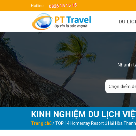
Skip
0826 15 15 15
Hotline:
to
content
DU LỊ
Nhanh ta
KINH NGHIỆM DU LỊCH VI
Trang chủ
/
TOP 14 Homestay Resort ở Hải Hòa Thanh