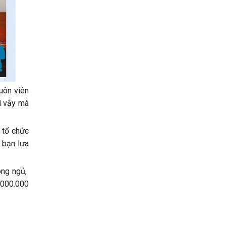
uôn viên
ì vậy mà
 tổ chức
 bạn lựa
òng ngủ,
.000.000