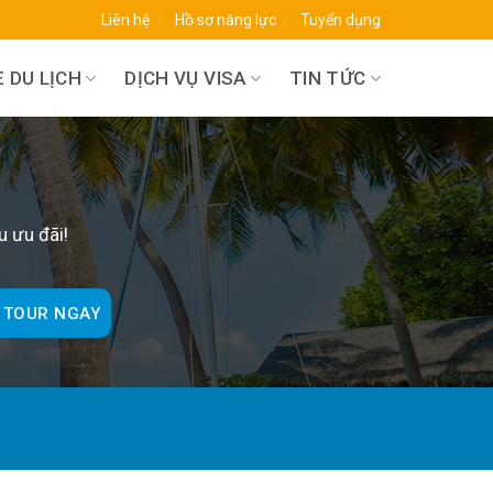
Liên hệ
Hồ sơ năng lực
Tuyển dụng
 DU LỊCH
DỊCH VỤ VISA
TIN TỨC
O
u ưu đãi!
 TOUR NGAY