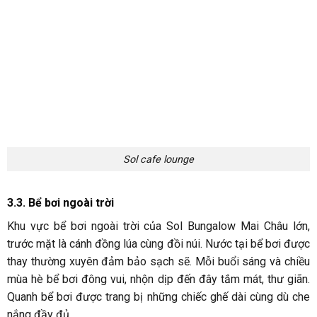
3.4. Các hoạt động
Ngoài 3 dịch vụ chính kể trên, tại Sol còn cung cấp nhiều hoạt
động vui chơi, khám phá vô cùng thú vị cho du khách. Bạn dễ
dàng đặt ký để tham gia. Bao gồm các hoạt động như:
Đạp xe đạp khám phá bản làng giá từ 264.000
vnđ/người/2 giờ
Show múa truyền thống giá từ 1.200.000 vnđ/người/2 giờ
Tour đi bộ đường dài giá 660.000 vnđ/người/nửa ngày và
880.000 vnđ/người/ngày.
Tham gia chợ phiên ngày chủ nhật giá 660.000 vnđ/người
………….