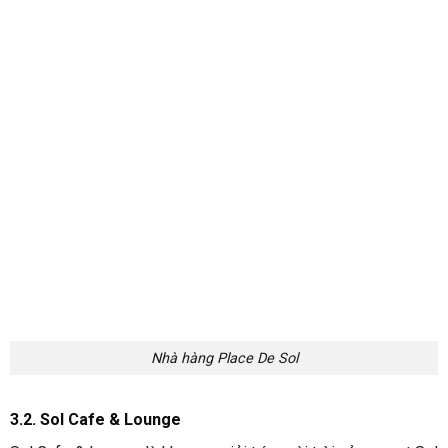
phương vào dịp lễ tết để du khách đến đây và thưởng thức.
Sol cafe lounge
3.3. Bể bơi ngoài trời
Khu vực bể bơi ngoài trời của Sol Bungalow Mai Châu lớn,
trước mặt là cánh đồng lúa cùng đồi núi. Nước tại bể bơi được