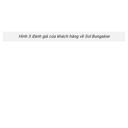
đặt phòng.
hủy trong vòng 7 ngày kể từ ngày đến; Không
nhận phòng hoặc trả phòng sớm phải chịu 100%
tổng số tiền đặt phòng.
Trên đây là những thông tin về
Sol Bungalow Mai Châu
. Vậy
nếu bạn muốn đặt phòng tại đây hãy liên hệ ngay đến
PT
Travel
để được hỗ trợ nhé!
LÊ DƯƠNG
Thấu hiểu những giá trị tinh thần đặc
biệt từ du lịch mang lại, PT Travel hướng
tới sự hoàn hảo trong chất lượng dịch