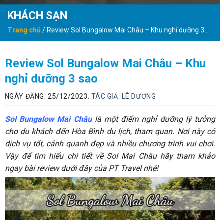
KHÁCH SẠN
Trang chủ
/
Review Sol Bungalow Mai Châu – Khu nghỉ dưỡng 3
sao
Review Sol Bungalow Mai Châu – Khu
nghỉ dưỡng 3 sao
NGÀY ĐĂNG: 25/12/2023.
TÁC GIẢ:
LÊ DƯƠNG
Sol Bungalow Mai Châu
là một điểm nghỉ dưỡng lý tưởng
cho du khách đến Hòa Bình du lịch, tham quan. Nơi này có
dịch vụ tốt, cảnh quanh đẹp và nhiều chương trình vui chơi.
Vậy để tìm hiểu chi tiết về Sol Mai Châu hãy tham khảo
ngay bài review dưới đây của PT Travel nhé!