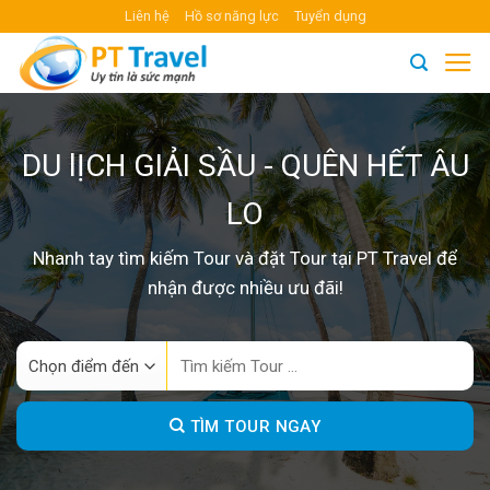
Skip
Liên hệ
Hồ sơ năng lực
Tuyển dụng
to
content
DU lỊCH GIẢI SẦU - QUÊN HẾT ÂU
LO
Nhanh tay tìm kiếm Tour và đặt Tour tại PT Travel để
nhận được nhiều ưu đãi!
Search
for:
TÌM TOUR NGAY