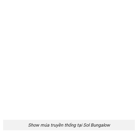
Nhân viên khu nghỉ dưỡng
4.2. Nhược điểm của Sol Bungalow Mai Châu
Phòng nghỉ cơ bản chưa có nhiều điểm nổi bật
có lẽ là
nhược điểm của Sol Bungalow. Bởi vì thiết kế phòng không
quá bắt mắt và nhà vệ sinh đơn giản như những khách sạn,