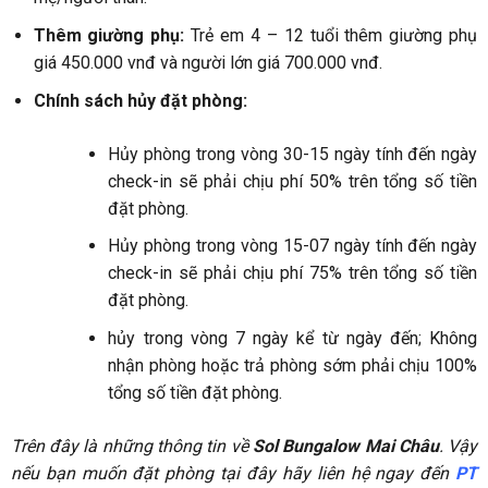
Top 13 homestay Tam Cốc Ninh Bình giá bình dân nhất
2024
Tam Cốc Ninh Bình là nơi sở hữu cảnh sắc làng quê yên bình
cùng hệ thống hang động núi đá