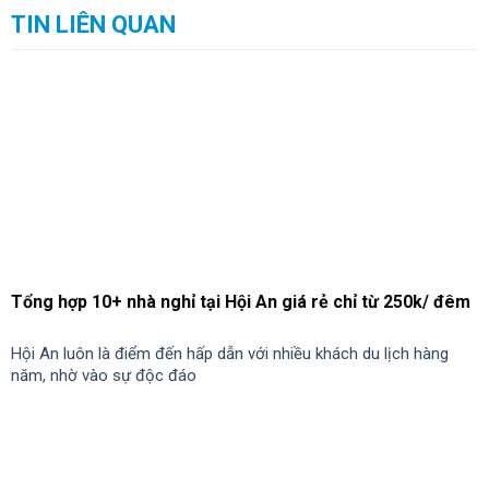
Khách sạn 5 sao trung tâm Đà Nẵng là những địa điểm lưu trú,
nghỉ dưỡng đẳng cấp nhất
TOP 12 khách sạn 3 sao ở Hội An tốt và gần trung tâm
nhất
Khách sạn 3 sao ở Hội An sẽ là một nơi lưu trú tốt cho bạn khi
đến Hội An du lịch. Khách