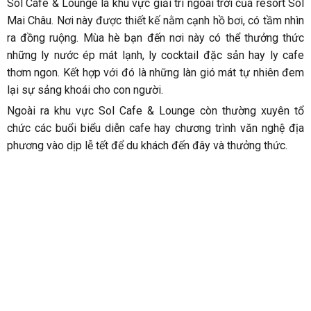
thay thường xuyên đảm bảo sạch sẽ. Mỗi buổi sáng và chiều
mùa hè bể bơi đông vui, nhộn dịp đến đây tắm mát, thư giãn.
Quanh bể bơi được trang bị những chiếc ghế dài cùng dù che
nắng đầy đủ.
Bể bơi ngoài trời của Sol Bungalow Mai Châu