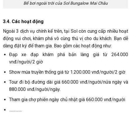
4. Ưu nhược của khu nghỉ dưỡng Sol Mai Châu
4.1. Ưu điểm của Sol Bungalow Mai Châu
Nhân viên nhiệt tình:
Toàn bộ nhân viên của resort Sol
đều là người dân bản địa, luôn luôn nhiệt tình hỗ trợ khách
hàng khi cần thiết.
Nhà hàng ngon:
Nhà hàng cung cấp các món ăn được
khách hàng đánh giá là rất ngon. Mặc dù không quá đa
dạng nhưng cũng đem đến cho khách hàng những trải
nghiệm tốt nhất.
Đa dạng các chương trình:
Khu nghỉ dưỡng có đa dạng
các chương trình vui chơi, giải trí cho khách và kèm theo
hướng dẫn viên. Nhờ vậy du khách đến Mai Châu sẽ dễ
dàng tìm hiểu về vùng đất xinh đẹp này hơn.
Phòng nghỉ sạch sẽ:
Khu phòng nghỉ luôn được vệ sinh
mỗi ngày đảm bảo sạch sẽ và tiện nghi. Điều này giúp cho
bạn có được 1 kỳ nghỉ tốt nhất.