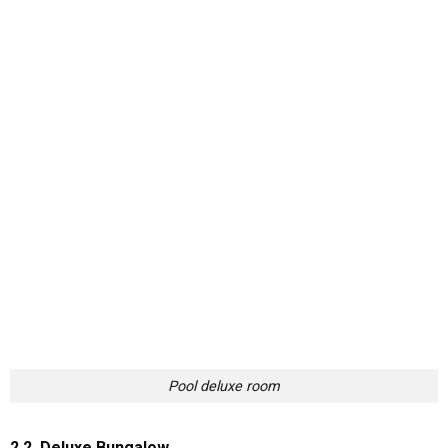
Pool deluxe room
2.2. Deluxe Bungalow
Là các căn bungalow riêng biệt với diện tích 40m2. Căn
bungalow nằm bên trong vườn cây mát mẻ và thơ mộng. Bên
trong phòng bao gồm 1 giường đôi, tủ quần áo, điều hòa, máy
sấy tóc,… nhà vệ sinh. Ban công bên ngoài có bàn ghế gỗ. Giá
thuê phòng là 2.300.000 VNĐ/phòng/đêm.