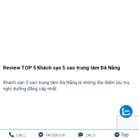
Danh sách 12 khách sạn đẹp nhất Ninh Bình #2024
Ninh Bình từ lâu đã nổi tiếng với cảnh đẹp non nước hữu tình thơ
mộng, từ những dãy núi
ĐỂ LẠI MỘT BÌNH LUẬN
Email của bạn sẽ không được hiển thị công khai.
Các
Top
CALL
FACEBOOK
ZALO