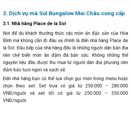
Nhà hàng Place De Sol
3.2. Sol Cafe & Lounge
Sol Cafe & Lounge là khu vực giải trí ngoài trời của resort Sol
Mai Châu. Nơi này được thiết kế nằm cạnh hồ bơi, có tầm nhìn
ra đồng ruộng. Mùa hè bạn đến nơi này có thể thưởng thức
những ly nước ép mát lạnh, ly cocktail đặc sản hay ly cafe
thơm ngon. Kết hợp với đó là những làn gió mát tự nhiên đem
lại sự sảng khoái cho con người.
Ngoài ra khu vực Sol Cafe & Lounge còn thường xuyên tổ
chức các buổi biểu diễn cafe hay chương trình văn nghệ địa