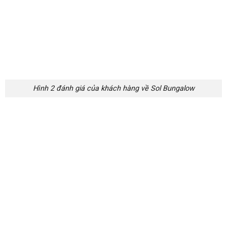
vụ nhằm thỏa mãn mọi cung bậc cảm
xúc của khách hàng, khơi nguồn năng
lượng và cảm hứng bất tận trong từng
hành trình.
TIN LIÊN QUAN